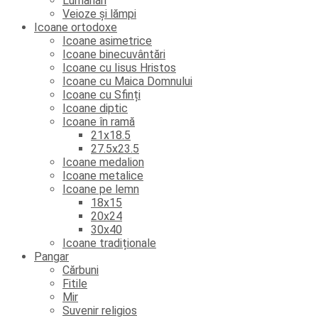
Lumânări
Veioze și lămpi
Icoane ortodoxe
Icoane asimetrice
Icoane binecuvântări
Icoane cu Iisus Hristos
Icoane cu Maica Domnului
Icoane cu Sfinți
Icoane diptic
Icoane în ramă
21x18.5
27.5x23.5
Icoane medalion
Icoane metalice
Icoane pe lemn
18x15
20x24
30x40
Icoane tradiționale
Pangar
Cărbuni
Fitile
Mir
Suvenir religios