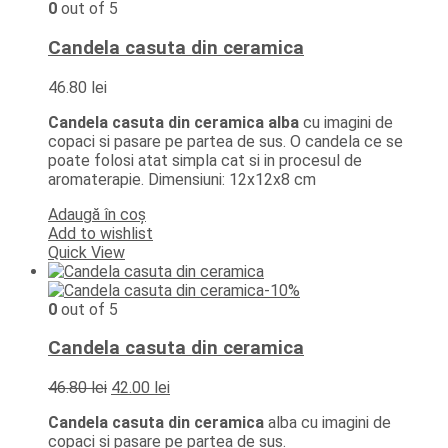
0
out of 5
Candela casuta din ceramica
46.80
lei
Candela casuta din ceramica alba
cu imagini de
copaci si pasare pe partea de sus. O candela ce se
poate folosi atat simpla cat si in procesul de
aromaterapie. Dimensiuni: 12x12x8 cm
Adaugă în coș
Add to wishlist
Quick View
-10%
0
out of 5
Candela casuta din ceramica
Prețul
Prețul
46.80
lei
42.00
lei
inițial
curent
Candela casuta din ceramica
alba cu imagini de
a
este:
copaci si pasare pe partea de sus.
fost:
42.00 lei.