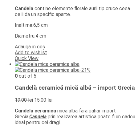
Candela
contine elemente florale aurii tip cruce ceea
ce ii da un specific aparte.
Inaltime:6,5 cm
Diametru:4 cm
Adaugă în coș
Add to wishlist
Quick View
-21%
0
out of 5
Candelă ceramică mică albă – import Grecia
Prețul
Prețul
19.00
lei
15.00
lei
inițial
curent
Candela ceramica
mica alba fara pahar import
a
este:
Grecia.
Candela
prin realizarea artistica poate fi un cadou
fost:
15.00 lei.
ideal pentru cei dragi.
19.00 lei.