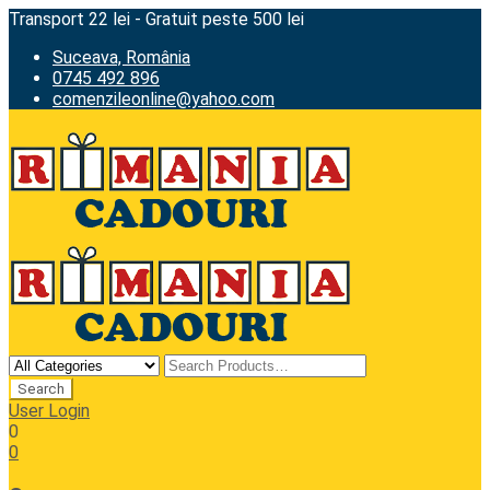
Transport 22 lei - Gratuit peste 500 lei
Suceava, România
0745 492 896
comenzileonline@yahoo.com
User Login
0
0