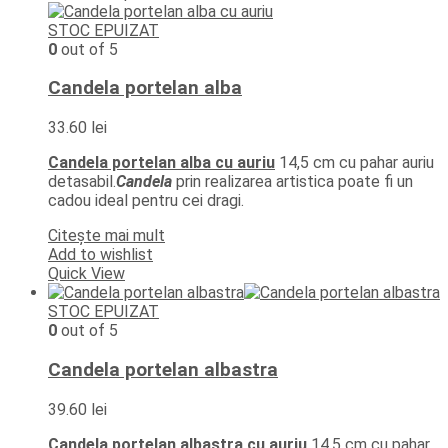
STOC EPUIZAT
0
out of 5
Candela portelan alba
33.60
lei
Candela portelan alba cu auriu
14,5 cm cu pahar auriu
detasabil.
Candela
prin realizarea artistica poate fi un
cadou ideal pentru cei dragi.
Citește mai mult
Add to wishlist
Quick View
STOC EPUIZAT
0
out of 5
Candela portelan albastra
39.60
lei
Candela portelan albastra cu auriu
14,5 cm cu pahar