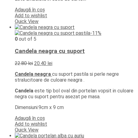
Adaugă în coș
Add to wishlist
Quick View
-11%
0
out of 5
Candela neagra cu suport
Prețul
Prețul
22.80
lei
20.40
lei
inițial
curent
Candela neagra
cu suport pastila si perle negre
a
este:
stralucitoare de culoare neagra .
fost:
20.40 lei.
22.80 lei.
Candela
este tip bol oval din portelan vopsit in culoare
negra cu suport pentru asezat pe masa.
Dimensiuni:9cm x 9 cm
Adaugă în coș
Add to wishlist
Quick View