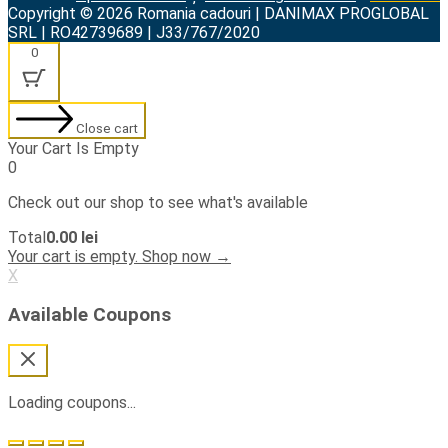
Copyright © 2026 Romania cadouri | DANIMAX PROGLOBAL
SRL | RO42739689 | J33/767/2020
0
Close cart
Your Cart Is Empty
0
Check out our shop to see what's available
Cart
Total
0.00
lei
Total:
Your cart is empty. Shop now →
X
Available Coupons
Loading coupons...