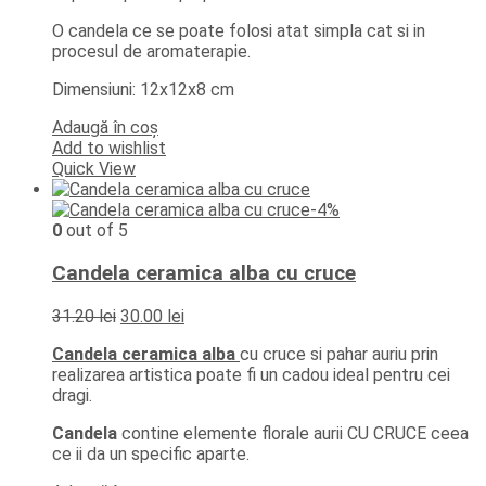
46.80 lei.
O candela ce se poate folosi atat simpla cat si in
procesul de aromaterapie.
Dimensiuni: 12x12x8 cm
Adaugă în coș
Add to wishlist
Quick View
-4%
0
out of 5
Candela ceramica alba cu cruce
Prețul
Prețul
31.20
lei
30.00
lei
inițial
curent
Candela ceramica alba
cu cruce si pahar auriu prin
a
este:
realizarea artistica poate fi un cadou ideal pentru cei
fost:
30.00 lei.
dragi.
31.20 lei.
Candela
contine elemente florale aurii CU CRUCE ceea
ce ii da un specific aparte.