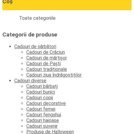
Coș
Toate categoriile
Categorii de produse
Cadouri de sărbători
Cadouri de Crăciun
Cadouri de mărțișor
Cadouri de Paști
Cadouri tradiționale
Cadouri ziua îndrăgostiților
Cadouri diverse
Cadouri bărbați
Cadouri bunici
Cadouri copii
Cadouri decorative
Cadouri femei
Cadouri fengshui
Cadouri haioase
Cadouri suvenir
Produse de Halloween