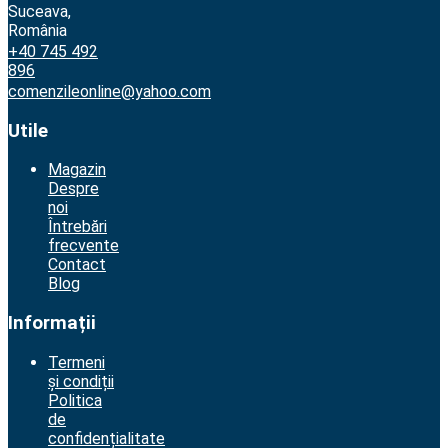
Suceava,
România
+40 745 492
896
comenzileonline@yahoo.com
Utile
Magazin
Despre
noi
Întrebări
frecvente
Contact
Blog
Informații
Termeni
și condiții
Politica
de
confidențialitate