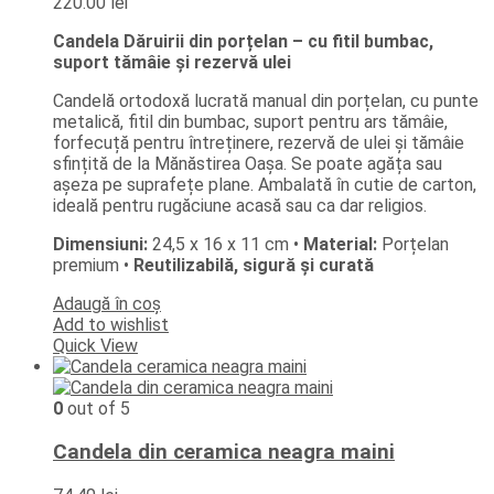
220.00
lei
Candela Dăruirii din porțelan – cu fitil bumbac,
suport tămâie și rezervă ulei
Candelă ortodoxă lucrată manual din porțelan, cu punte
metalică, fitil din bumbac, suport pentru ars tămâie,
forfecuță pentru întreținere, rezervă de ulei și tămâie
sfințită de la Mănăstirea Oașa. Se poate agăța sau
așeza pe suprafețe plane. Ambalată în cutie de carton,
ideală pentru rugăciune acasă sau ca dar religios.
Dimensiuni:
24,5 x 16 x 11 cm •
Material:
Porțelan
premium •
Reutilizabilă, sigură și curată
Adaugă în coș
Add to wishlist
Quick View
0
out of 5
Candela din ceramica neagra maini