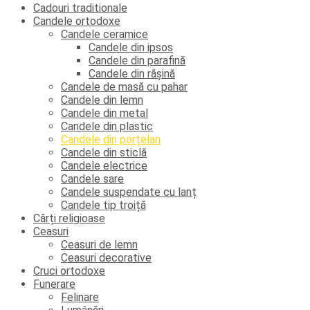
Cadouri traditionale
Candele ortodoxe
Candele ceramice
Candele din ipsos
Candele din parafină
Candele din rășină
Candele de masă cu pahar
Candele din lemn
Candele din metal
Candele din plastic
Candele din porțelan
Candele din sticlă
Candele electrice
Candele sare
Candele suspendate cu lanț
Candele tip troiță
Cărți religioase
Ceasuri
Ceasuri de lemn
Ceasuri decorative
Cruci ortodoxe
Funerare
Felinare