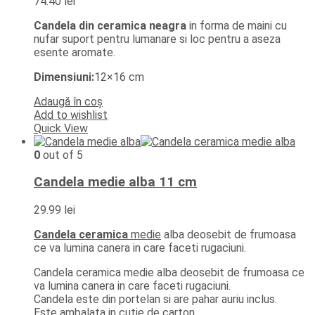
74.40
lei
Candela din ceramica neagra
in forma de maini cu
nufar suport pentru lumanare si loc pentru a aseza
esente aromate.
Dimensiuni:
12×16 cm
Adaugă în coș
Add to wishlist
Quick View
0
out of 5
Candela medie alba 11 cm
29.99
lei
Candela ceramica
medie
alba deosebit de frumoasa
ce va lumina canera in care faceti rugaciuni.
Candela ceramica medie alba deosebit de frumoasa ce
va lumina canera in care faceti rugaciuni.
Candela este din portelan si are pahar auriu inclus.
Este ambalata in cutie de carton.