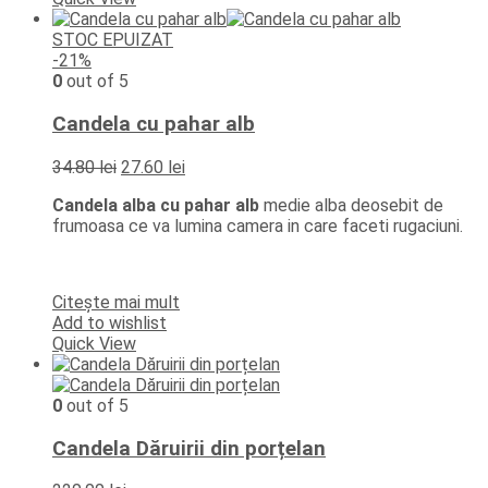
STOC EPUIZAT
-21%
0
out of 5
Candela cu pahar alb
Prețul
Prețul
34.80
lei
27.60
lei
inițial
curent
Candela alba cu pahar alb
medie alba deosebit de
a
este:
frumoasa ce va lumina camera in care faceti rugaciuni.
fost:
27.60 lei.
34.80 lei.
Citește mai mult
Add to wishlist
Quick View
0
out of 5
Candela Dăruirii din porțelan