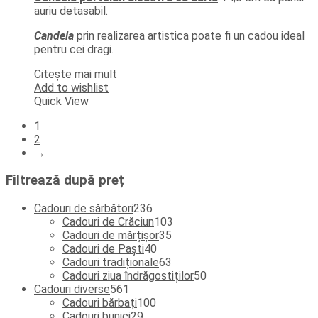
auriu detasabil.
Candela
prin realizarea artistica poate fi un cadou ideal
pentru cei dragi.
Citește mai mult
Add to wishlist
Quick View
1
2
→
Filtrează după preț
236
Cadouri de sărbători
236
de
103
Cadouri de Crăciun
103
produse
35
produse
Cadouri de mărțișor
35
40
de
Cadouri de Paști
40
de
produse
63
Cadouri tradiționale
63
produse
de
50
Cadouri ziua îndrăgostiților
50
561
produse
de
Cadouri diverse
561
de
100
produse
Cadouri bărbați
100
produse
29
de
Cadouri bunici
29