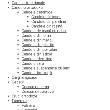
Cadouri traditionale
Candele ortodoxe
Candele ceramice
Candele din ipsos
Candele din parafină
Candele din rășină
Candele de masă cu pahar
Candele din lemn
Candele din metal
Candele din plastic
Candele din porțelan
Candele din sticlă
Candele electrice
Candele sare
Candele suspendate cu lanț
Candele tip troiță
Cărți religioase
Ceasuri
Ceasuri de lemn
Ceasuri decorative
Cruci ortodoxe
Funerare
Felinare