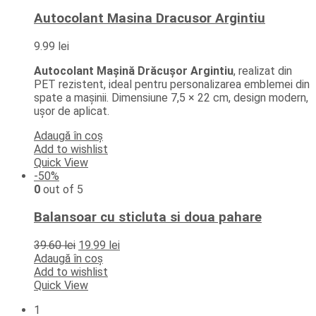
Autocolant Masina Dracusor Argintiu
9.99
lei
Autocolant Mașină Drăcușor Argintiu
, realizat din
PET rezistent, ideal pentru personalizarea emblemei din
spate a mașinii. Dimensiune 7,5 × 22 cm, design modern,
ușor de aplicat.
Adaugă în coș
Add to wishlist
Quick View
-50%
0
out of 5
Balansoar cu sticluta si doua pahare
Prețul
Prețul
39.60
lei
19.99
lei
inițial
curent
Adaugă în coș
a
este:
Add to wishlist
fost:
19.99 lei.
Quick View
39.60 lei.
1