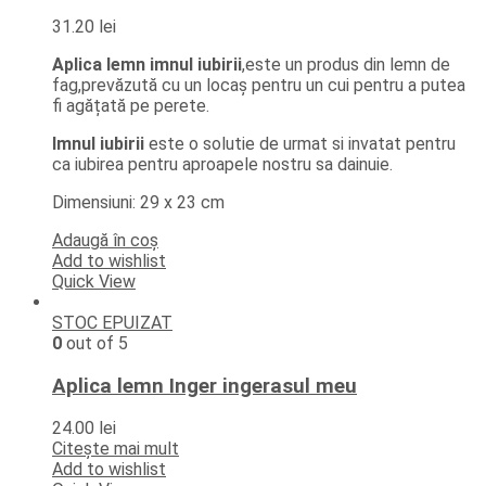
31.20
lei
Aplica lemn imnul iubirii
,este un produs din lemn de
fag,prevăzută cu un locaș pentru un cui pentru a putea
fi agățată pe perete.
Imnul iubirii
este o solutie de urmat si invatat pentru
ca iubirea pentru aproapele nostru sa dainuie.
Dimensiuni: 29 x 23 cm
Adaugă în coș
Add to wishlist
Quick View
STOC EPUIZAT
0
out of 5
Aplica lemn Inger ingerasul meu
24.00
lei
Citește mai mult
Add to wishlist