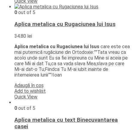
Quick View
0
out of 5
Aplica metalica cu Rugaciunea lui Isus
34.80
lei
Aplica metalica cu Rugaciunea lui Isus
care este cea
mai puternică rugăciune din Ortodoxie:””Tata vreau ca
acolo unde sunt Eu sa fie impreuna cu Mine si aceia pe
care Mii ai dat Tu,ca sa vada slava Mea,slava pe care
Mi-ai dat-o Tu;Fiindca Tu M-ai iubit inainte de
intemeierea lunii””!Ioan
Adaugă în coș
Add to wishlist
Quick View
0
out of 5
Aplica metalica cu text Binecuvantarea
casei