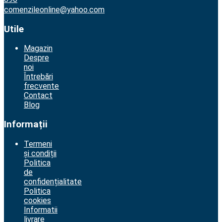
comenzileonline@yahoo.com
Utile
Magazin
Despre
noi
Întrebări
frecvente
Contact
Blog
Informații
Termeni
și condiții
Politica
de
confidențialitate
Politica
cookies
Informatii
livrare