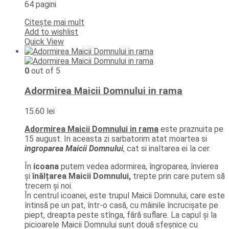
64 pagini
Citește mai mult
Add to wishlist
Quick View
0
out of 5
Adormirea Maicii Domnului in rama
15.60
lei
Adormirea Maicii Domnului in rama
este praznuita pe
15 august. In aceasta zi sarbatorim atat moartea si
ingroparea Maicii Domnului
, cat si inaltarea ei la cer.
În
icoana
putem vedea adormirea, îngroparea, învierea
și
înălțarea Maicii Domnului,
trepte prin care putem să
trecem și noi.
În centrul icoanei, este trupul Maicii Domnului, care este
întinsă pe un pat, într-o casă, cu mâinile încrucişate pe
piept, dreapta peste stînga, fără suflare. La capul și la
picioarele Maicii Domnului sunt două sfeşnice cu