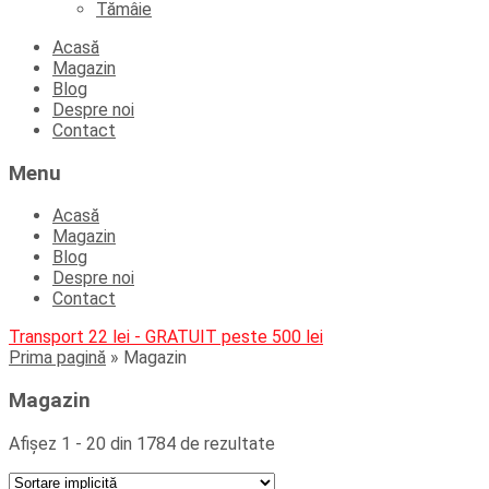
Tămâie
Skip
Acasă
to
Magazin
content
Blog
Despre noi
Contact
Menu
Acasă
Magazin
Blog
Despre noi
Contact
Transport 22 lei - GRATUIT peste 500 lei
Prima pagină
»
Magazin
Magazin
Afișez 1 - 20 din 1784 de rezultate