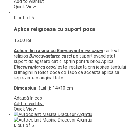
Add to wishlist
Quick View
0
out of 5
Aplica religioasa cu suport poza
15.60
lei
Aplica din rasina cu Binecuvantarea casei
cu text
religios
Binecuvantarea casei
pe suport avand atat
suport de agatare cat si sprijin pentru birou.Aplica
Binecuvantarea casei
este realizata prin iesirea textului
si imaginii in relief ceea ce face ca aceasta aplica sa
reprezinte o originalitate.
Dimensiuni (LxH):
14×10 cm
Adaugă în coș
Add to wishlist
Quick View
0
out of 5