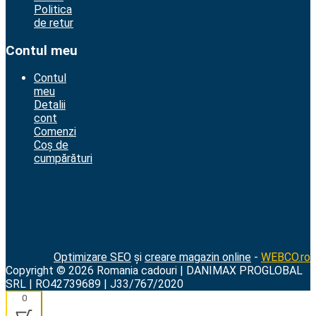
Politica
de retur
Contul meu
Contul
meu
Detalii
cont
Comenzi
Coș de
cumpărături
Optimizare SEO
și
creare magazin online
-
WEBCO.ro
Copyright © 2026 Romania cadouri | DANIMAX PROGLOBAL
SRL | RO42739689 | J33/767/2020
0