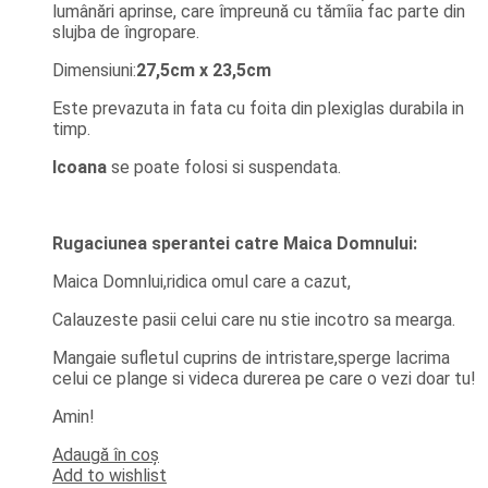
lumânări aprinse, care împreună cu tămîia fac parte din
slujba de îngropare.
Dimensiuni:
27,5cm x 23,5cm
Este prevazuta in fata cu foita din plexiglas durabila in
timp.
Icoana
se poate folosi si suspendata.
Rugaciunea sperantei catre Maica Domnului:
Maica Domnlui,ridica omul care a cazut,
Calauzeste pasii celui care nu stie incotro sa mearga.
Mangaie sufletul cuprins de intristare,sperge lacrima
celui ce plange si videca durerea pe care o vezi doar tu!
Amin!
Adaugă în coș
Add to wishlist