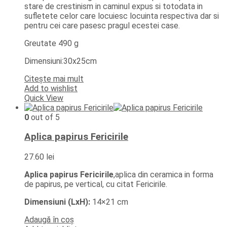
stare de crestinism in caminul expus si totodata in
sufletete celor care locuiesc locuinta respectiva dar si
pentru cei care pasesc pragul ecestei case.
Greutate 490 g
Dimensiuni:30x25cm
Citește mai mult
Add to wishlist
Quick View
0
out of 5
Aplica papirus Fericirile
27.60
lei
Aplica papirus Fericirile
,aplica din ceramica in forma
de papirus, pe vertical, cu citat Fericirile.
Dimensiuni (LxH):
14×21 cm
Adaugă în coș