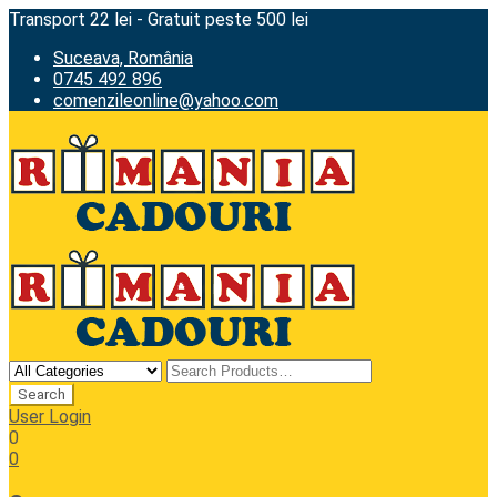
Transport 22 lei - Gratuit peste 500 lei
Suceava, România
0745 492 896
comenzileonline@yahoo.com
User Login
0
0