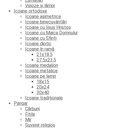
Lumânări
Veioze și lămpi
Icoane ortodoxe
Icoane asimetrice
Icoane binecuvântări
Icoane cu Iisus Hristos
Icoane cu Maica Domnului
Icoane cu Sfinți
Icoane diptic
Icoane în ramă
21x18.5
27.5x23.5
Icoane medalion
Icoane metalice
Icoane pe lemn
18x15
20x24
30x40
Icoane tradiționale
Pangar
Cărbuni
Fitile
Mir
Suvenir religios