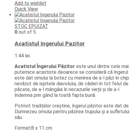
Add to wishlist
Quick View
STOC EPUIZAT
0
out of 5
Acatistul Ingerului Pazitor
1.44
lei
Acatistul Îngerului Păzitor
este unul dintre cele mai
puternice acastiste deoarece se consideră că îngerul
este dat omului la botez cu menirea de a-l păzi în chip
nevăzut de ispitele diavolului, de căderi în tot felul de
păcate, de a-l mângâia în necazurile vieții și de a-l
îndemna prin gând la toată fapta bună.
Potrivit tradițiilor creștine, îngerul păzitor este dat de
Dumnezeu omului pentru păzirea trupului și a sufletului
său.
Format
:
8 x 11 cm