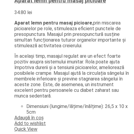
Aparat lemn pentru masaj picioare
34.80
lei
Aparat lemn pentru masaj picioare
,prin miscarea
picioarelor pe role, stimuleaza eficient punctele de
presopunctura. Masajul prin presopunctură susține
simultan funcționarea tuturor organelor importante și
stimulează activitatea creierului.
În același timp, masajul regulat are un efect foarte
pozitiv asupra sistemului imunitar. Rola poate ajuta
împotriva durerii și a tensiunii picioarelor, ameliorează
posibilele crampe. Masajul ajută la circulația sângelui în
membrele inferioare și previne stagnarea sângelui în
aceste zone. Este, de asemenea, un instrument
excelent pentru persoanele cu diabet zaharat sau
munca sedentară.
Dimensiuni (lungime/lățime/înălțime): 26,5 x 10 x
5cm
Adaugă în coș
Add to wishlist
Quick View