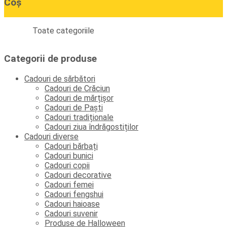
Coș
Toate categoriile
Categorii de produse
Cadouri de sărbători
Cadouri de Crăciun
Cadouri de mărțișor
Cadouri de Paști
Cadouri tradiționale
Cadouri ziua îndrăgostiților
Cadouri diverse
Cadouri bărbați
Cadouri bunici
Cadouri copii
Cadouri decorative
Cadouri femei
Cadouri fengshui
Cadouri haioase
Cadouri suvenir
Produse de Halloween