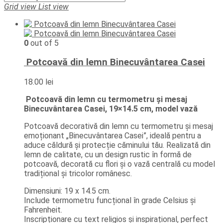
Grid view
List view
0
out of 5
Potcoavă din lemn Binecuvântarea Casei
18.00
lei
Potcoavă din lemn cu termometru și mesaj
Binecuvântarea Casei, 19×14.5 cm, model vază
Potcoavă decorativă din lemn cu termometru și mesaj
emoționant „Binecuvântarea Casei”, ideală pentru a
aduce căldură și protecție căminului tău. Realizată din
lemn de calitate, cu un design rustic în formă de
potcoavă, decorată cu flori și o vază centrală cu model
tradițional și tricolor românesc.
Dimensiuni: 19 x 14.5 cm.
Include termometru funcțional în grade Celsius și
Fahrenheit.
Inscripționare cu text religios și inspirațional, perfect