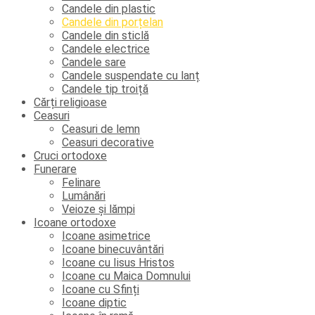
Candele din plastic
Candele din porțelan
Candele din sticlă
Candele electrice
Candele sare
Candele suspendate cu lanț
Candele tip troiță
Cărți religioase
Ceasuri
Ceasuri de lemn
Ceasuri decorative
Cruci ortodoxe
Funerare
Felinare
Lumânări
Veioze și lămpi
Icoane ortodoxe
Icoane asimetrice
Icoane binecuvântări
Icoane cu Iisus Hristos
Icoane cu Maica Domnului
Icoane cu Sfinți
Icoane diptic