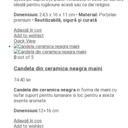
ideală pentru rugăciune acasă sau ca dar religios.
Dimensiuni:
24,5 x 16 x 11 cm •
Material:
Porțelan
premium •
Reutilizabilă, sigură și curată
Adaugă în coș
Add to wishlist
Quick View
0
out of 5
Candela din ceramica neagra maini
74.40
lei
Candela din ceramica neagra
in forma de maini cu
nufar suport pentru lumanare si loc pentru a aseza
esente aromate.
Dimensiuni:
12×16 cm
Adaugă în coș
Add to wishlist