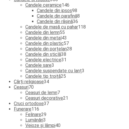
de
produse
146
Candele ceramice
146
produse
de
98
Candele din ipsos
98
produse
de
8
Candele din parafină
8
produse
36
produse
Candele din rășină
36
de
118
Candele de masă cu pahar
118
55
produse
produse
Candele din lemn
55
de
43
Candele din metal
43
produse
de
57
Candele din plastic
57
produse
de
28
Candele din porțelan
28
38
produse
de
Candele din sticlă
38
de
31
produse
Candele electrice
31
3
produse
de
Candele sare
3
produse
produse
3
Candele suspendate cu lanț
3
25
produse
Candele tip troiță
25
34
de
Cărți religioase
34
70
de
produse
Ceasuri
70
de
produse
7
Ceasuri de lemn
7
produse
produse
21
Ceasuri decorative
21
37
de
Cruci ortodoxe
37
116
de
produse
Funerare
116
produse
29
produse
Felinare
29
3
de
Lumânări
3
produse
produse
40
Veioze și lămpi
40