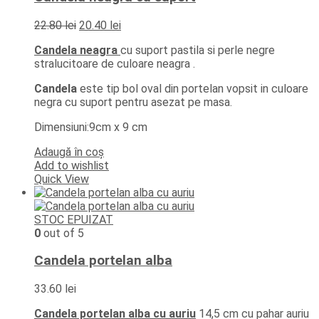
Prețul
Prețul
22.80
lei
20.40
lei
inițial
curent
Candela neagra
cu suport pastila si perle negre
a
este:
stralucitoare de culoare neagra .
fost:
20.40 lei.
22.80 lei.
Candela
este tip bol oval din portelan vopsit in culoare
negra cu suport pentru asezat pe masa.
Dimensiuni:9cm x 9 cm
Adaugă în coș
Add to wishlist
Quick View
STOC EPUIZAT
0
out of 5
Candela portelan alba
33.60
lei
Candela portelan alba cu auriu
14,5 cm cu pahar auriu