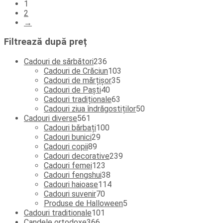
1
2
→
Filtrează după preț
236
Cadouri de sărbători
236
de
103
Cadouri de Crăciun
103
produse
35
produse
Cadouri de mărțișor
35
40
de
Cadouri de Paști
40
de
produse
63
Cadouri tradiționale
63
produse
de
50
Cadouri ziua îndrăgostiților
50
561
produse
de
Cadouri diverse
561
de
100
produse
Cadouri bărbați
100
produse
29
de
Cadouri bunici
29
89
de
produse
Cadouri copii
89
de
produse
239
Cadouri decorative
239
produse
123
de
Cadouri femei
123
de
38
produse
Cadouri fengshui
38
produse
de
114
Cadouri haioase
114
70
produse
produse
Cadouri suvenir
70
de
5
Produse de Halloween
5
produse
101
produse
Cadouri traditionale
101
366
de
Candele ortodoxe
366