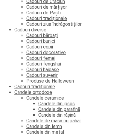
Cadouri de Crăciun
Cadouri de mărțișor
Cadouri de Paști
Cadouri tradiționale
Cadouri ziua îndrăgostiților
Cadouri diverse
Cadouri bărbați
Cadouri bunici
Cadouri copii
Cadouri decorative
Cadouri femei
Cadouri fengshui
Cadouri haioase
Cadouri suvenir
Produse de Halloween
Cadouri traditionale
Candele ortodoxe
Candele ceramice
Candele din ipsos
Candele din parafină
Candele din rășină
Candele de masă cu pahar
Candele din lemn
Candele din metal