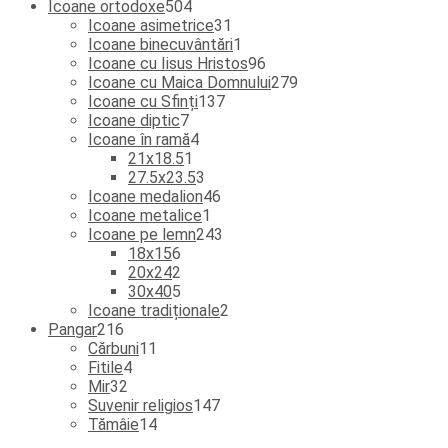
504
de
Icoane ortodoxe
504
produse
produse
31
Icoane asimetrice
31
de
1
Icoane binecuvântări
1
produse
produs
96
Icoane cu Iisus Hristos
96
de
279
Icoane cu Maica Domnului
279
137
produse
de
Icoane cu Sfinți
137
7
de
produse
Icoane diptic
7
produse
4
produse
Icoane în ramă
4
1
produse
21x18.5
1
produs
3
27.5x23.5
3
produse
46
Icoane medalion
46
1
de
Icoane metalice
1
produs
produse
243
Icoane pe lemn
243
6
de
18x15
6
produse
2
produse
20x24
2
produse
5
30x40
5
produse
2
Icoane tradiționale
2
216
produse
Pangar
216
produse
11
Cărbuni
11
4
produse
Fitile
4
32
produse
Mir
32
de
147
Suvenir religios
147
produse
14
de
Tămâie
14
produse
produse