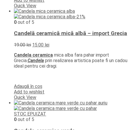
Add to wishlist
Quick View
-21%
0
out of 5
Candelă ceramică mică albă – import Grecia
Prețul
Prețul
19.00
lei
15.00
lei
inițial
curent
Candela ceramica
mica alba fara pahar import
a
este:
Grecia.
Candela
prin realizarea artistica poate fi un cadou
fost:
15.00 lei.
ideal pentru cei dragi.
19.00 lei.
Adaugă în coș
Add to wishlist
Quick View
STOC EPUIZAT
0
out of 5