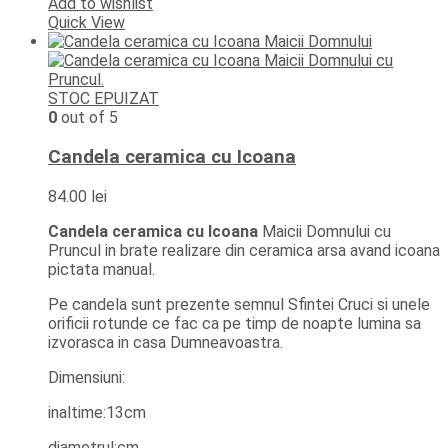
Add to wishlist
Quick View
STOC EPUIZAT
0
out of 5
Candela ceramica cu Icoana
84.00
lei
Candela ceramica cu Icoana
Maicii Domnului cu
Pruncul in brate realizare din ceramica arsa avand icoana
pictata manual.
Pe candela sunt prezente semnul Sfintei Cruci si unele
orificii rotunde ce fac ca pe timp de noapte lumina sa
izvorasca in casa Dumneavoastra.
Dimensiuni:
inaltime:13cm
diametrul:cm