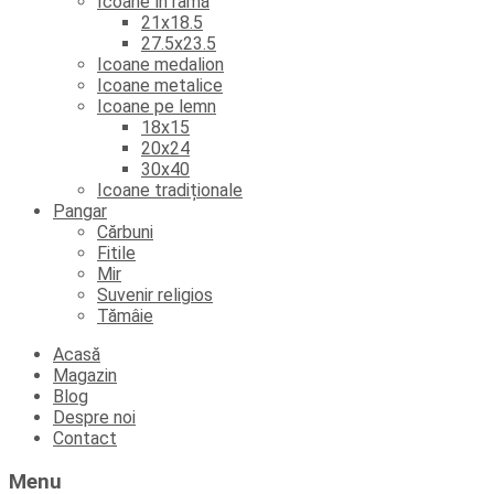
Icoane în ramă
21x18.5
27.5x23.5
Icoane medalion
Icoane metalice
Icoane pe lemn
18x15
20x24
30x40
Icoane tradiționale
Pangar
Cărbuni
Fitile
Mir
Suvenir religios
Tămâie
Skip
Acasă
to
Magazin
content
Blog
Despre noi
Contact
Menu