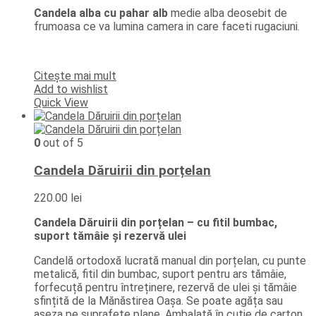
inițial
curent
Candela alba cu pahar alb
medie alba deosebit de
a
este:
frumoasa ce va lumina camera in care faceti rugaciuni.
fost:
27.60 lei.
34.80 lei.
Citește mai mult
Add to wishlist
Quick View
0
out of 5
Candela Dăruirii din porțelan
220.00
lei
Candela Dăruirii din porțelan – cu fitil bumbac,
suport tămâie și rezervă ulei
Candelă ortodoxă lucrată manual din porțelan, cu punte
metalică, fitil din bumbac, suport pentru ars tămâie,
forfecuță pentru întreținere, rezervă de ulei și tămâie
sfințită de la Mănăstirea Oașa. Se poate agăța sau
așeza pe suprafețe plane. Ambalată în cutie de carton,