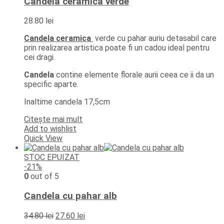
Candela ceramica verde
28.80
lei
Candela ceramica
verde cu pahar auriu detasabil care
prin realizarea artistica poate fi un cadou ideal pentru
cei dragi.
Candela
contine elemente florale aurii ceea ce ii da un
specific aparte.
Inaltime candela 17,5cm
Citește mai mult
Add to wishlist
Quick View
STOC EPUIZAT
-21%
0
out of 5
Candela cu pahar alb
Prețul
Prețul
34.80
lei
27.60
lei