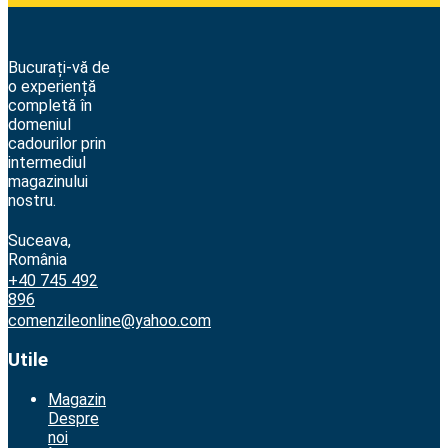
Bucurați-vă de
o experiență
completă în
domeniul
cadourilor prin
intermediul
magazinului
nostru.
Suceava,
România
+40 745 492
896
comenzileonline@yahoo.com
Utile
Magazin
Despre
noi