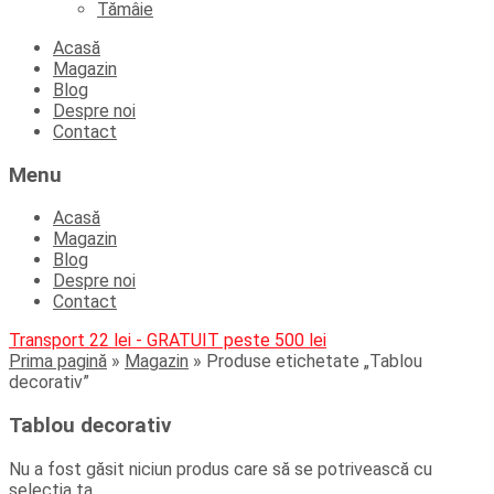
Tămâie
Skip
Acasă
to
Magazin
content
Blog
Despre noi
Contact
Menu
Acasă
Magazin
Blog
Despre noi
Contact
Transport 22 lei - GRATUIT peste 500 lei
Prima pagină
»
Magazin
»
Produse etichetate „Tablou
decorativ”
Tablou decorativ
Nu a fost găsit niciun produs care să se potrivească cu
selecția ta.