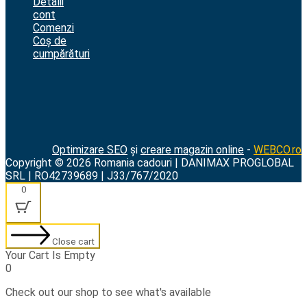
Detalii
cont
Comenzi
Coș de
cumpărături
Optimizare SEO
și
creare magazin online
-
WEBCO.ro
Copyright © 2026 Romania cadouri | DANIMAX PROGLOBAL
SRL | RO42739689 | J33/767/2020
0
Close cart
Your Cart Is Empty
0
Check out our shop to see what's available