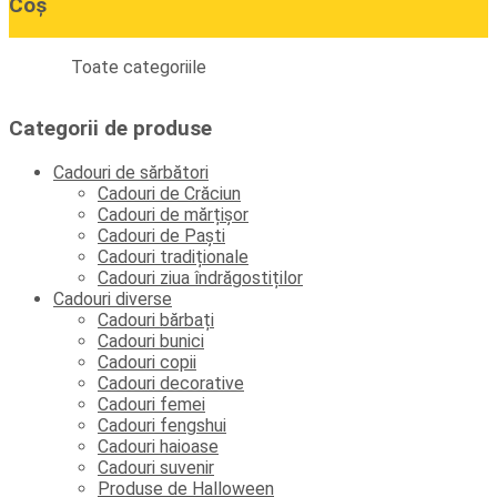
Coș
Toate categoriile
Categorii de produse
Cadouri de sărbători
Cadouri de Crăciun
Cadouri de mărțișor
Cadouri de Paști
Cadouri tradiționale
Cadouri ziua îndrăgostiților
Cadouri diverse
Cadouri bărbați
Cadouri bunici
Cadouri copii
Cadouri decorative
Cadouri femei
Cadouri fengshui
Cadouri haioase
Cadouri suvenir
Produse de Halloween