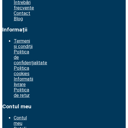
Întrebări
frecvente
Contact
Blog
Informații
Termeni
și condiții
Politica
de
confidențialitate
Politica
cookies
Informatii
livrare
Politica
de retur
Contul meu
Contul
meu