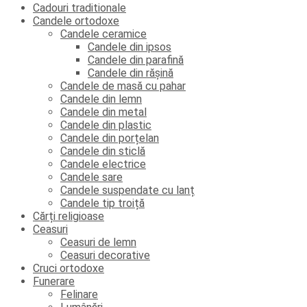
Cadouri traditionale
Candele ortodoxe
Candele ceramice
Candele din ipsos
Candele din parafină
Candele din rășină
Candele de masă cu pahar
Candele din lemn
Candele din metal
Candele din plastic
Candele din porțelan
Candele din sticlă
Candele electrice
Candele sare
Candele suspendate cu lanț
Candele tip troiță
Cărți religioase
Ceasuri
Ceasuri de lemn
Ceasuri decorative
Cruci ortodoxe
Funerare
Felinare