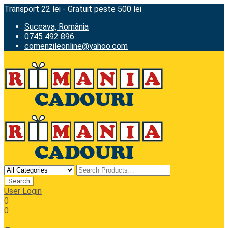
Transport 22 lei - Gratuit peste 500 lei
Suceava, România
0745 492 896
comenzileonline@yahoo.com
User Login
0
0