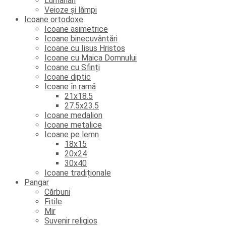
Lumânări
Veioze și lămpi
Icoane ortodoxe
Icoane asimetrice
Icoane binecuvântări
Icoane cu Iisus Hristos
Icoane cu Maica Domnului
Icoane cu Sfinți
Icoane diptic
Icoane în ramă
21x18.5
27.5x23.5
Icoane medalion
Icoane metalice
Icoane pe lemn
18x15
20x24
30x40
Icoane tradiționale
Pangar
Cărbuni
Fitile
Mir
Suvenir religios