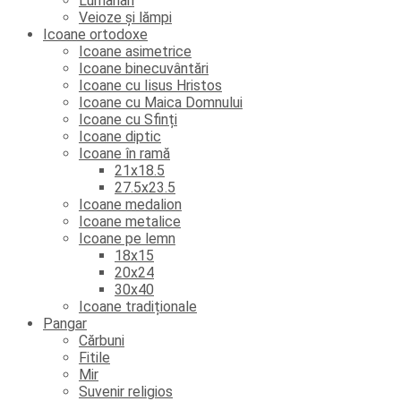
Lumânări
Veioze și lămpi
Icoane ortodoxe
Icoane asimetrice
Icoane binecuvântări
Icoane cu Iisus Hristos
Icoane cu Maica Domnului
Icoane cu Sfinți
Icoane diptic
Icoane în ramă
21x18.5
27.5x23.5
Icoane medalion
Icoane metalice
Icoane pe lemn
18x15
20x24
30x40
Icoane tradiționale
Pangar
Cărbuni
Fitile
Mir
Suvenir religios