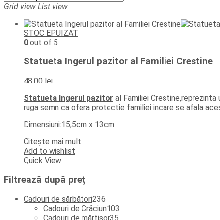
Grid view
List view
STOC EPUIZAT
0
out of 5
Statueta Ingerul pazitor al Familiei Crestine
48.00
lei
Statueta Ingerul pazitor
al Familiei Crestine,reprezinta 
ruga semn ca ofera protectie familiei incare se afala ace
Dimensiuni:15,5cm x 13cm
Citește mai mult
Add to wishlist
Quick View
Filtrează după preț
236
Cadouri de sărbători
236
de
103
Cadouri de Crăciun
103
produse
35
produse
Cadouri de mărțișor
35