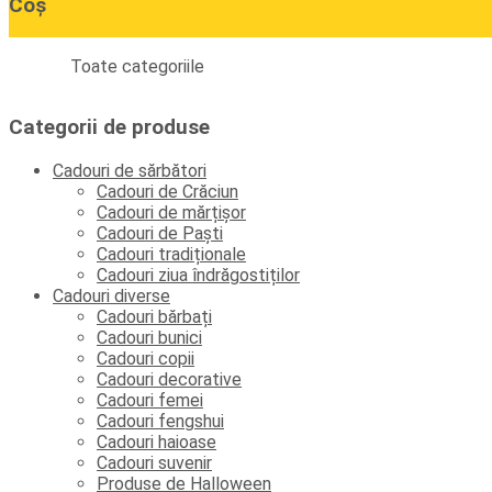
Coș
Toate categoriile
Categorii de produse
Cadouri de sărbători
Cadouri de Crăciun
Cadouri de mărțișor
Cadouri de Paști
Cadouri tradiționale
Cadouri ziua îndrăgostiților
Cadouri diverse
Cadouri bărbați
Cadouri bunici
Cadouri copii
Cadouri decorative
Cadouri femei
Cadouri fengshui
Cadouri haioase
Cadouri suvenir
Produse de Halloween