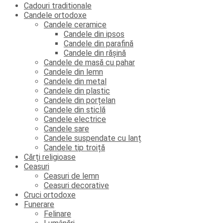
Cadouri traditionale
Candele ortodoxe
Candele ceramice
Candele din ipsos
Candele din parafină
Candele din rășină
Candele de masă cu pahar
Candele din lemn
Candele din metal
Candele din plastic
Candele din porțelan
Candele din sticlă
Candele electrice
Candele sare
Candele suspendate cu lanț
Candele tip troiță
Cărți religioase
Ceasuri
Ceasuri de lemn
Ceasuri decorative
Cruci ortodoxe
Funerare
Felinare