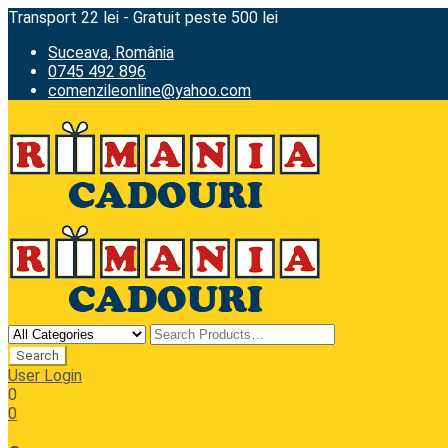
Transport 22 lei - Gratuit peste 500 lei
Suceava, România
0745 492 896
comenzileonline@yahoo.com
User Login
0
0