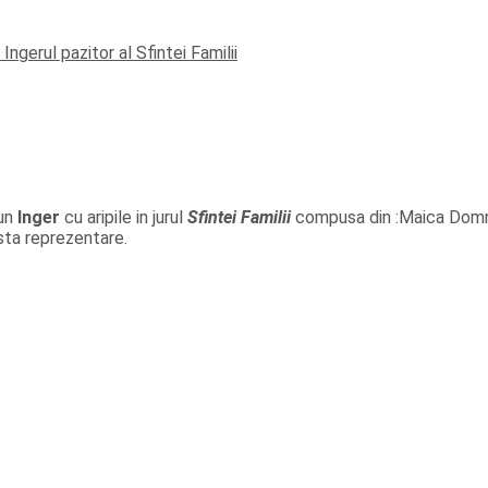
un
Inger
cu aripile in jurul
Sfintei Familii
compusa din :Maica Domnulu
sta reprezentare.