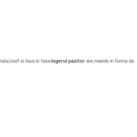
i,Iosif si Iisus in fasa.
Ingerul pazitor
are mainile in forma de