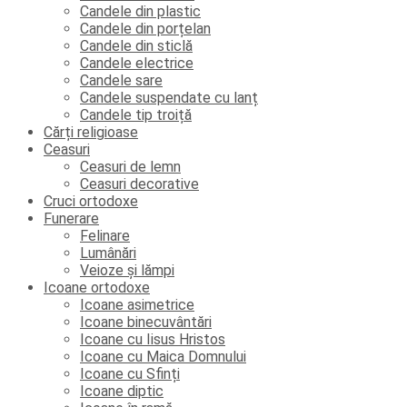
Candele din plastic
Candele din porțelan
Candele din sticlă
Candele electrice
Candele sare
Candele suspendate cu lanț
Candele tip troiță
Cărți religioase
Ceasuri
Ceasuri de lemn
Ceasuri decorative
Cruci ortodoxe
Funerare
Felinare
Lumânări
Veioze și lămpi
Icoane ortodoxe
Icoane asimetrice
Icoane binecuvântări
Icoane cu Iisus Hristos
Icoane cu Maica Domnului
Icoane cu Sfinți
Icoane diptic