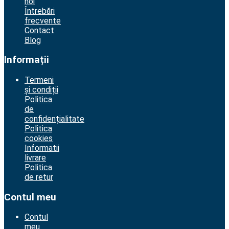
noi
Întrebări
frecvente
Contact
Blog
Informații
Termeni
și condiții
Politica
de
confidențialitate
Politica
cookies
Informatii
livrare
Politica
de retur
Contul meu
Contul
meu