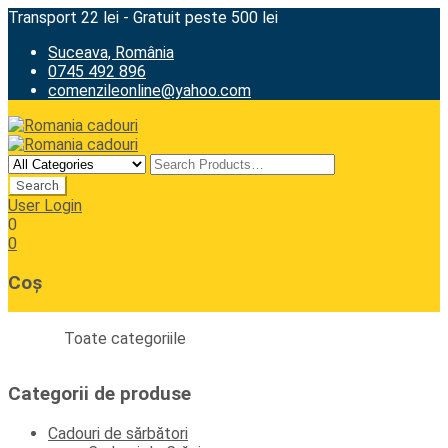
Transport 22 lei - Gratuit peste 500 lei
Suceava, România
0745 492 896
comenzileonline@yahoo.com
User Login
0
0
Coș
Toate categoriile
Categorii de produse
Cadouri de sărbători