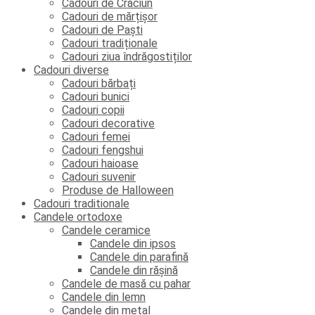
Cadouri de Crăciun
Cadouri de mărțișor
Cadouri de Paști
Cadouri tradiționale
Cadouri ziua îndrăgostiților
Cadouri diverse
Cadouri bărbați
Cadouri bunici
Cadouri copii
Cadouri decorative
Cadouri femei
Cadouri fengshui
Cadouri haioase
Cadouri suvenir
Produse de Halloween
Cadouri traditionale
Candele ortodoxe
Candele ceramice
Candele din ipsos
Candele din parafină
Candele din rășină
Candele de masă cu pahar
Candele din lemn
Candele din metal