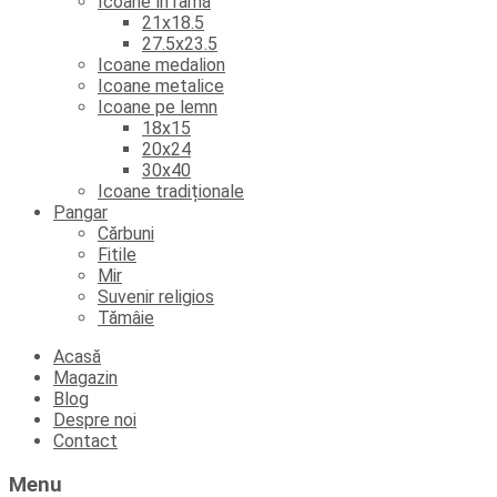
Icoane în ramă
21x18.5
27.5x23.5
Icoane medalion
Icoane metalice
Icoane pe lemn
18x15
20x24
30x40
Icoane tradiționale
Pangar
Cărbuni
Fitile
Mir
Suvenir religios
Tămâie
Skip
Acasă
to
Magazin
content
Blog
Despre noi
Contact
Menu