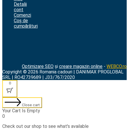
Detalii
cont
Comenzi
Coș de
cumpărături
Optimizare SEO
și
creare magazin online
-
WEBCO.ro
Copyright © 2026 Romania cadouri | DANIMAX PROGLOBAL
SRL | RO42739689 | J33/767/2020
0
Close cart
Your Cart Is Empty
0
Check out our shop to see what's available