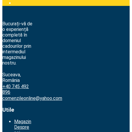
Bucurați-vă de
o experiență
completă în
domeniul
cadourilor prin
intermediul
magazinului
nostru.
Suceava,
România
+40 745 492
896
comenzileonline@yahoo.com
Utile
Magazin
Despre