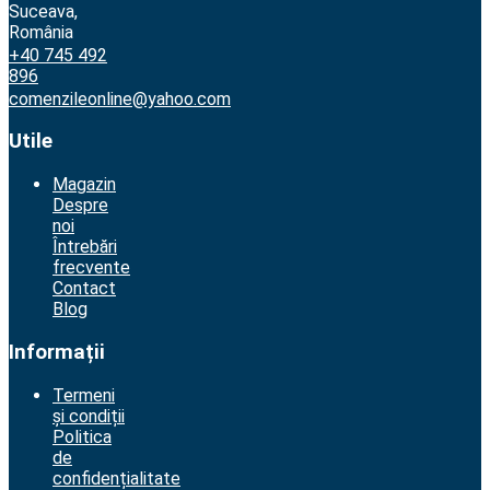
Suceava,
România
+40 745 492
896
comenzileonline@yahoo.com
Utile
Magazin
Despre
noi
Întrebări
frecvente
Contact
Blog
Informații
Termeni
și condiții
Politica
de
confidențialitate