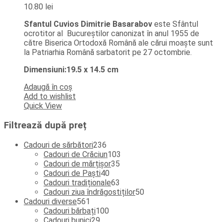
10.80
lei
Sfantul Cuvios Dimitrie Basarabov
este Sfântul
ocrotitor al Bucureștilor canonizat în anul 1955 de
către Biserica Ortodoxă Română ale cărui moaște sunt
la Patriarhia Română sarbatorit pe 27 octombrie.
Dimensiuni:19.5 x 14.5 cm
Adaugă în coș
Add to wishlist
Quick View
Filtrează după preț
236
Cadouri de sărbători
236
de
103
Cadouri de Crăciun
103
produse
35
produse
Cadouri de mărțișor
35
40
de
Cadouri de Paști
40
de
produse
63
Cadouri tradiționale
63
produse
de
50
Cadouri ziua îndrăgostiților
50
561
produse
de
Cadouri diverse
561
de
100
produse
Cadouri bărbați
100
produse
29
de
Cadouri bunici
29