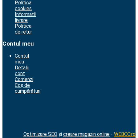
Politica
cookies
Informatii
livrare
Politica
de retur
Contul meu
Contul
meu
Detalii
cont
Comenzi
Coș de
cumpărături
Optimizare SEO
și
creare magazin online
-
WEBCO.ro