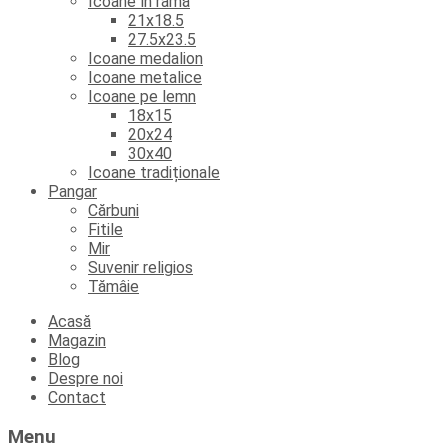
Icoane în ramă
21x18.5
27.5x23.5
Icoane medalion
Icoane metalice
Icoane pe lemn
18x15
20x24
30x40
Icoane tradiționale
Pangar
Cărbuni
Fitile
Mir
Suvenir religios
Tămâie
Skip
Acasă
to
Magazin
content
Blog
Despre noi
Contact
Menu