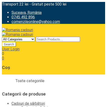
Transport 22 lei - Gratuit peste 500 lei
Suceava, România
0745 492 896
comenzileonline@yahoo.com
User Login
0
0
Coș
Toate categoriile
Categorii de produse
Cadouri de sărbători