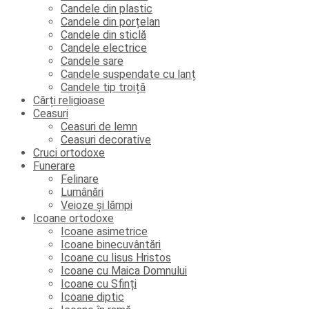
Candele din plastic
Candele din porțelan
Candele din sticlă
Candele electrice
Candele sare
Candele suspendate cu lanț
Candele tip troiță
Cărți religioase
Ceasuri
Ceasuri de lemn
Ceasuri decorative
Cruci ortodoxe
Funerare
Felinare
Lumânări
Veioze și lămpi
Icoane ortodoxe
Icoane asimetrice
Icoane binecuvântări
Icoane cu Iisus Hristos
Icoane cu Maica Domnului
Icoane cu Sfinți
Icoane diptic