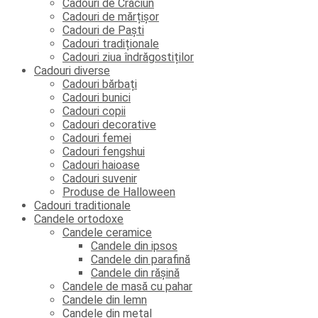
Cadouri de Crăciun
Cadouri de mărțișor
Cadouri de Paști
Cadouri tradiționale
Cadouri ziua îndrăgostiților
Cadouri diverse
Cadouri bărbați
Cadouri bunici
Cadouri copii
Cadouri decorative
Cadouri femei
Cadouri fengshui
Cadouri haioase
Cadouri suvenir
Produse de Halloween
Cadouri traditionale
Candele ortodoxe
Candele ceramice
Candele din ipsos
Candele din parafină
Candele din rășină
Candele de masă cu pahar
Candele din lemn
Candele din metal