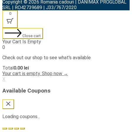
Copyright © 2026 Romania cadouri | DANIMAX PROGLOBAL
SRL | RO42739689 | J33/767/2020
0
Close cart
Your Cart Is Empty
0
Check out our shop to see what's available
Cart
Total
0.00
lei
Total:
Your cart is empty. Shop now →
X
Available Coupons
Loading coupons...