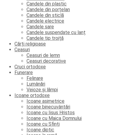
Candele din plastic
Candele din porțelan
Candele din sticlă
Candele electrice
Candele sare
Candele suspendate cu lanț
Candele tip troiță
Cărți religioase
Ceasuri
Ceasuri de lemn
Ceasuri decorative
Cruci ortodoxe
Funerare
Felinare
Lumânări
Veioze și lămpi
Icoane ortodoxe
Icoane asimetrice
Icoane binecuvântări
Icoane cu Iisus Hristos
Icoane cu Maica Domnului
Icoane cu Sfinți
Icoane diptic