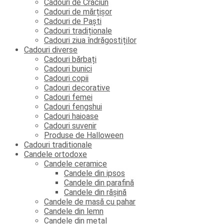
Cadouri de Crăciun
Cadouri de mărțișor
Cadouri de Paști
Cadouri tradiționale
Cadouri ziua îndrăgostiților
Cadouri diverse
Cadouri bărbați
Cadouri bunici
Cadouri copii
Cadouri decorative
Cadouri femei
Cadouri fengshui
Cadouri haioase
Cadouri suvenir
Produse de Halloween
Cadouri traditionale
Candele ortodoxe
Candele ceramice
Candele din ipsos
Candele din parafină
Candele din rășină
Candele de masă cu pahar
Candele din lemn
Candele din metal