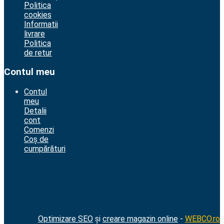
Politica
cookies
Informatii
livrare
Politica
de retur
Contul meu
Contul
meu
Detalii
cont
Comenzi
Coș de
cumpărături
Optimizare SEO
și
creare magazin online
-
WEBCO.ro