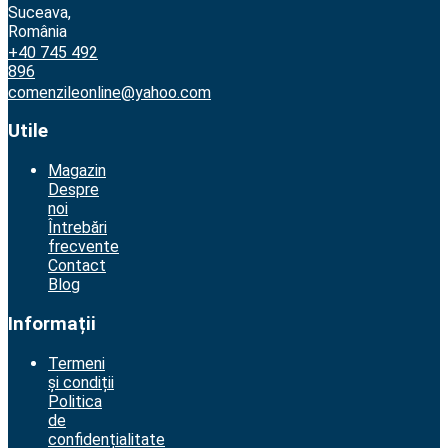
Suceava,
România
+40 745 492
896
comenzileonline@yahoo.com
Utile
Magazin
Despre
noi
Întrebări
frecvente
Contact
Blog
Informații
Termeni
și condiții
Politica
de
confidențialitate