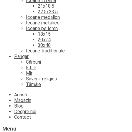
Icoane în ramă
21x18.5
27.5x23.5
Icoane medalion
Icoane metalice
Icoane pe lemn
18x15
20x24
30x40
Icoane tradiționale
Pangar
Cărbuni
Fitile
Mir
Suvenir religios
Tămâie
Skip
Acasă
to
Magazin
content
Blog
Despre noi
Contact
Menu