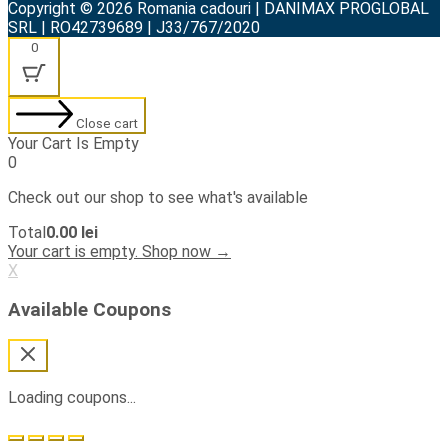
Copyright © 2026 Romania cadouri | DANIMAX PROGLOBAL
SRL | RO42739689 | J33/767/2020
0
Close cart
Your Cart Is Empty
0
Check out our shop to see what's available
Cart
Total
0.00
lei
Total:
Your cart is empty. Shop now →
X
Available Coupons
Loading coupons...