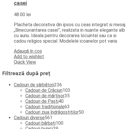
casei
48.00
lei
Placheta decorativa din ipsos cu ceas integrat si mesaj
„Binecuvantarea casei”, realizata in nuante elegante alb
cu auriu. Ideala pentru decorarea locuintei sau ca si
cadou religios special. Modelele icoanelor pot varia.
Adaugă în coș
Add to wishlist
Quick View
Filtrează după preț
236
Cadouri de sărbători
236
de
103
Cadouri de Crăciun
103
produse
35
produse
Cadouri de mărțișor
35
40
de
Cadouri de Paști
40
de
produse
63
Cadouri tradiționale
63
produse
de
50
Cadouri ziua îndrăgostiților
50
561
produse
de
Cadouri diverse
561
de
100
produse
Cadouri bărbați
100
produse
29
de
Cadouri bunici
29