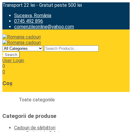
Transport 22 lei - Gratuit peste 500 lei
Suceava, România
0745 492 896
comenzileonline@yahoo.com
User Login
0
0
Coș
Toate categoriile
Categorii de produse
Cadouri de sărbători