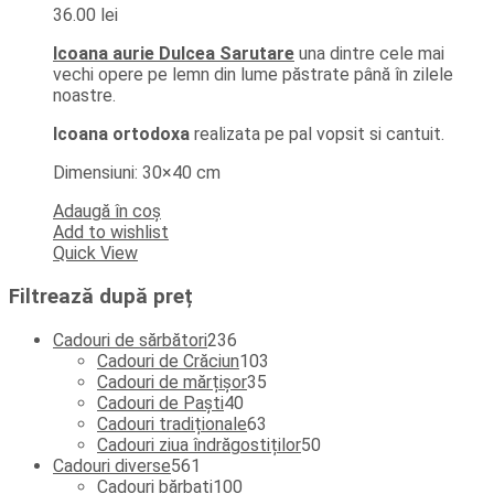
36.00
lei
Icoana aurie Dulcea Sarutare
una dintre cele mai
vechi opere pe lemn din lume păstrate până în zilele
noastre.
Icoana ortodoxa
realizata pe pal vopsit si cantuit.
Dimensiuni: 30×40 cm
Adaugă în coș
Add to wishlist
Quick View
Filtrează după preț
236
Cadouri de sărbători
236
de
103
Cadouri de Crăciun
103
produse
35
produse
Cadouri de mărțișor
35
40
de
Cadouri de Paști
40
de
produse
63
Cadouri tradiționale
63
produse
de
50
Cadouri ziua îndrăgostiților
50
561
produse
de
Cadouri diverse
561
de
100
produse
Cadouri bărbați
100