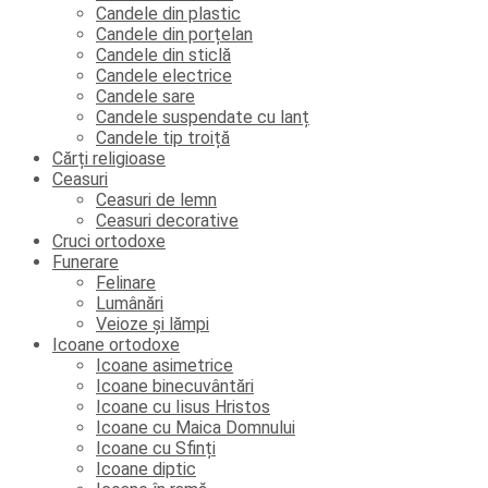
Candele din plastic
Candele din porțelan
Candele din sticlă
Candele electrice
Candele sare
Candele suspendate cu lanț
Candele tip troiță
Cărți religioase
Ceasuri
Ceasuri de lemn
Ceasuri decorative
Cruci ortodoxe
Funerare
Felinare
Lumânări
Veioze și lămpi
Icoane ortodoxe
Icoane asimetrice
Icoane binecuvântări
Icoane cu Iisus Hristos
Icoane cu Maica Domnului
Icoane cu Sfinți
Icoane diptic