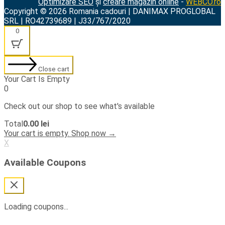
Optimizare SEO
și
creare magazin online
-
WEBCO.ro
Copyright © 2026 Romania cadouri | DANIMAX PROGLOBAL
SRL | RO42739689 | J33/767/2020
0
Close cart
Your Cart Is Empty
0
Check out our shop to see what's available
Cart
Total
0.00
lei
Total:
Your cart is empty. Shop now →
X
Available Coupons
Loading coupons...