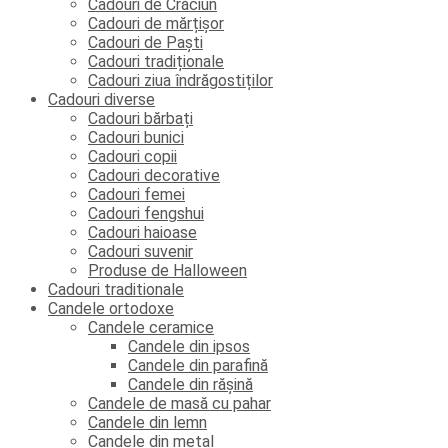
Cadouri de Crăciun
Cadouri de mărțișor
Cadouri de Paști
Cadouri tradiționale
Cadouri ziua îndrăgostiților
Cadouri diverse
Cadouri bărbați
Cadouri bunici
Cadouri copii
Cadouri decorative
Cadouri femei
Cadouri fengshui
Cadouri haioase
Cadouri suvenir
Produse de Halloween
Cadouri traditionale
Candele ortodoxe
Candele ceramice
Candele din ipsos
Candele din parafină
Candele din rășină
Candele de masă cu pahar
Candele din lemn
Candele din metal