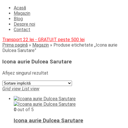
Acasă
Magazin
Blog
Despre noi
Contact
Transport 22 lei - GRATUIT peste 500 lei
Prima pagină
»
Magazin
»
Produse etichetate „Icona aurie
Dulcea Sarutare”
Icona aurie Dulcea Sarutare
Afișez singurul rezultat
Grid view
List view
0
out of 5
Icona aurie Dulcea Sarutare