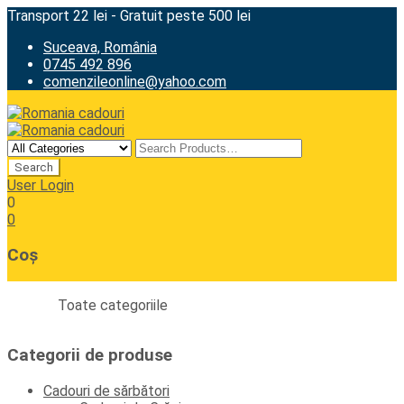
Transport 22 lei - Gratuit peste 500 lei
Suceava, România
0745 492 896
comenzileonline@yahoo.com
User Login
0
0
Coș
Toate categoriile
Categorii de produse
Cadouri de sărbători