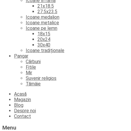
Icoane în ramă
21x18.5
27.5x23.5
Icoane medalion
Icoane metalice
Icoane pe lemn
18x15
20x24
30x40
Icoane tradiționale
Pangar
Cărbuni
Fitile
Mir
Suvenir religios
Tămâie
Skip
Acasă
to
Magazin
content
Blog
Despre noi
Contact
Menu