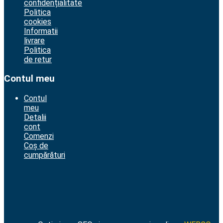
confidențialitate
Politica
cookies
Informatii
livrare
Politica
de retur
Contul meu
Contul
meu
Detalii
cont
Comenzi
Coș de
cumpărături