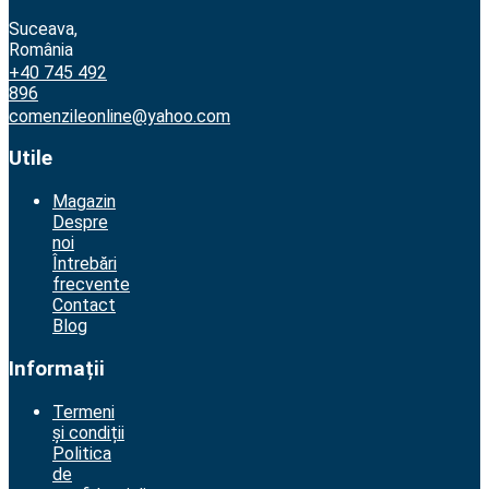
Suceava,
România
+40 745 492
896
comenzileonline@yahoo.com
Utile
Magazin
Despre
noi
Întrebări
frecvente
Contact
Blog
Informații
Termeni
și condiții
Politica
de