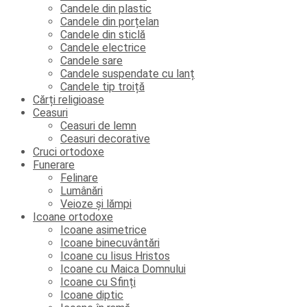
Candele din plastic
Candele din porțelan
Candele din sticlă
Candele electrice
Candele sare
Candele suspendate cu lanț
Candele tip troiță
Cărți religioase
Ceasuri
Ceasuri de lemn
Ceasuri decorative
Cruci ortodoxe
Funerare
Felinare
Lumânări
Veioze și lămpi
Icoane ortodoxe
Icoane asimetrice
Icoane binecuvântări
Icoane cu Iisus Hristos
Icoane cu Maica Domnului
Icoane cu Sfinți
Icoane diptic