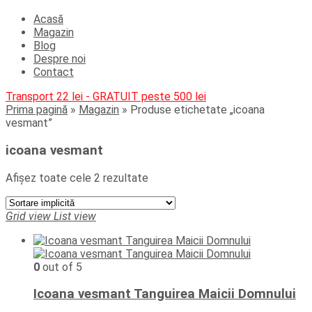
Acasă
Magazin
Blog
Despre noi
Contact
Transport 22 lei - GRATUIT peste 500 lei
Prima pagină
»
Magazin
»
Produse etichetate „icoana
vesmant”
icoana vesmant
Afișez toate cele 2 rezultate
Grid view
List view
0
out of 5
Icoana vesmant Tanguirea Maicii Domnului