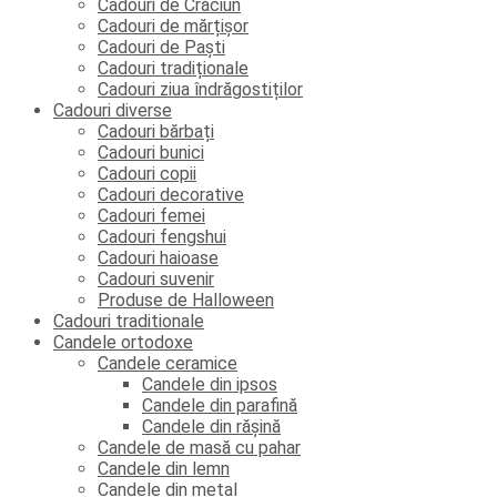
Cadouri de Crăciun
Cadouri de mărțișor
Cadouri de Paști
Cadouri tradiționale
Cadouri ziua îndrăgostiților
Cadouri diverse
Cadouri bărbați
Cadouri bunici
Cadouri copii
Cadouri decorative
Cadouri femei
Cadouri fengshui
Cadouri haioase
Cadouri suvenir
Produse de Halloween
Cadouri traditionale
Candele ortodoxe
Candele ceramice
Candele din ipsos
Candele din parafină
Candele din rășină
Candele de masă cu pahar
Candele din lemn
Candele din metal