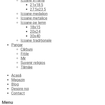
Icoane în ramă
21x18.5
27.5x23.5
Icoane medalion
Icoane metalice
Icoane pe lemn
18x15
20x24
30x40
Icoane tradiționale
Pangar
Cărbuni
Fitile
Mir
Suvenir religios
Tămâie
Skip
Acasă
to
Magazin
content
Blog
Despre noi
Contact
Menu