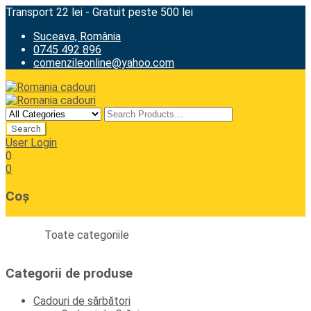
Transport 22 lei - Gratuit peste 500 lei
Suceava, România
0745 492 896
comenzileonline@yahoo.com
User Login
0
0
Coș
Toate categoriile
Categorii de produse
Cadouri de sărbători