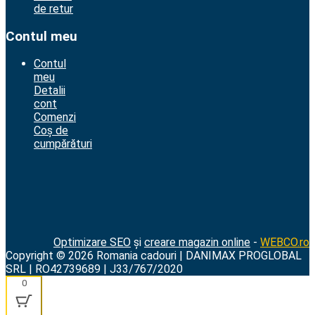
de retur
Contul meu
Contul
meu
Detalii
cont
Comenzi
Coș de
cumpărături
Optimizare SEO
și
creare magazin online
-
WEBCO.ro
Copyright © 2026 Romania cadouri | DANIMAX PROGLOBAL
SRL | RO42739689 | J33/767/2020
0