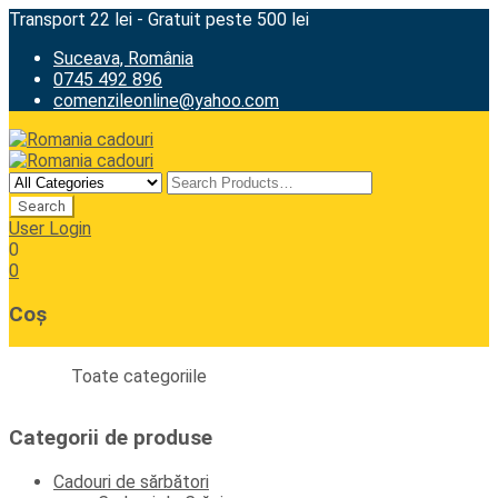
Transport 22 lei - Gratuit peste 500 lei
Suceava, România
0745 492 896
comenzileonline@yahoo.com
User Login
0
0
Coș
Toate categoriile
Categorii de produse
Cadouri de sărbători