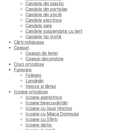
Candele din plastic
Candele din porțelan
Candele din sticlă
Candele electrice
Candele sare
Candele suspendate cu lanț
Candele tip troiță
Cărți religioase
Ceasuri
Ceasuri de lemn
Ceasuri decorative
Cruci ortodoxe
Funerare
Felinare
Lumânări
Veioze și lămpi
Icoane ortodoxe
Icoane asimetrice
Icoane binecuvântări
Icoane cu Iisus Hristos
Icoane cu Maica Domnului
Icoane cu Sfinți
Icoane diptic