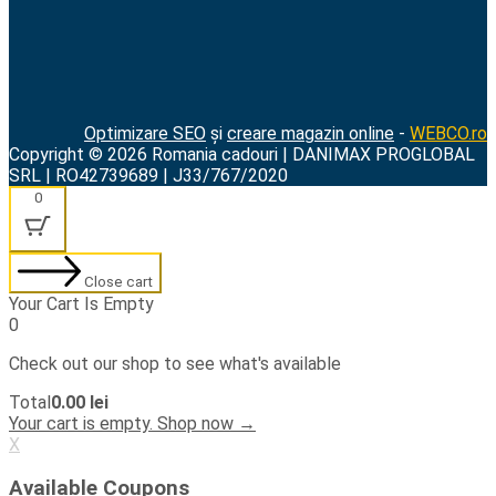
Optimizare SEO
și
creare magazin online
-
WEBCO.ro
Copyright © 2026 Romania cadouri | DANIMAX PROGLOBAL
SRL | RO42739689 | J33/767/2020
0
Close cart
Your Cart Is Empty
0
Check out our shop to see what's available
Cart
Total
0.00
lei
Total:
Your cart is empty. Shop now →
X
Available Coupons