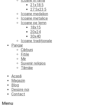
Icoane în ramă
21x18.5
27.5x23.5
Icoane medalion
Icoane metalice
Icoane pe lemn
18x15
20x24
30x40
Icoane tradiționale
Pangar
Cărbuni
Fitile
Mir
Suvenir religios
Tămâie
Skip
Acasă
to
Magazin
content
Blog
Despre noi
Contact
Menu