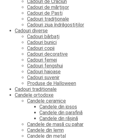
Cadouri de Crăciun
Cadouri de mărțișor
Cadouri de Paști
Cadouri tradiționale
Cadouri ziua îndrăgostiților
Cadouri diverse
Cadouri bărbați
Cadouri bunici
Cadouri copii
Cadouri decorative
Cadouri femei
Cadouri fengshui
Cadouri haioase
Cadouri suvenir
Produse de Halloween
Cadouri traditionale
Candele ortodoxe
Candele ceramice
Candele din ipsos
Candele din parafină
Candele din rășină
Candele de masă cu pahar
Candele din lemn
Candele din metal