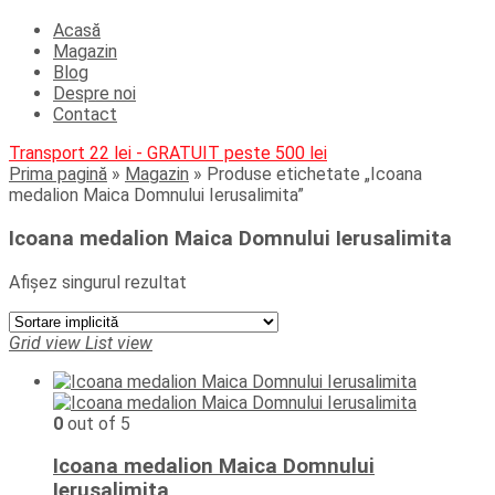
Acasă
Magazin
Blog
Despre noi
Contact
Transport 22 lei - GRATUIT peste 500 lei
Prima pagină
»
Magazin
»
Produse etichetate „Icoana
medalion Maica Domnului Ierusalimita”
Icoana medalion Maica Domnului Ierusalimita
Afișez singurul rezultat
Grid view
List view
0
out of 5
Icoana medalion Maica Domnului
Ierusalimita