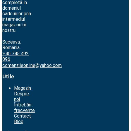
completă în
domeniul
cadourilor prin
intermediul
magazinului
nostru.
Suceava,
România
+40 745 492
896
comenzileonline@yahoo.com
Utile
Magazin
Despre
noi
Întrebări
frecvente
Contact
Blog