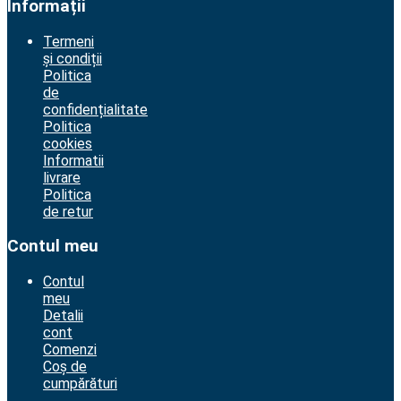
Informații
Termeni
și condiții
Politica
de
confidențialitate
Politica
cookies
Informatii
livrare
Politica
de retur
Contul meu
Contul
meu
Detalii
cont
Comenzi
Coș de
cumpărături