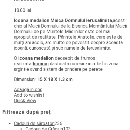
18.00
lei
Icoana medalion Maica Domnului Ierusalimita
,
acest
chip al Maicii Domnului de la Biserica Mormântului Maicii
Domnului de pe Muntele Măslinilor este cel mai
apropiat de realitate. Părintele Anatolie, care este de
mulţi ani acolo, are multe de povestit despre această
icoană, cunoscută şi sub numele de Ierusalimita.
O
icoana medalion
deosebit de frumos
realizata!
Icoana
plasticata cu iesire in relief in zona
argintie avand sistem de prindere pe perete.
Dimensiuni:
15 X 18 X 1.3 cm
Adaugă în coș
Add to wishlist
Quick View
Filtrează după preț
236
Cadouri de sărbători
236
de
103
Cadouri de Crăciun
103