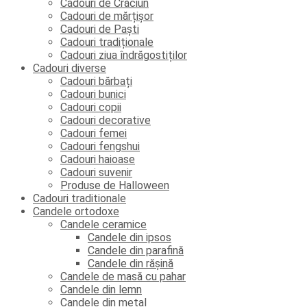
Cadouri de Crăciun
Cadouri de mărțișor
Cadouri de Paști
Cadouri tradiționale
Cadouri ziua îndrăgostiților
Cadouri diverse
Cadouri bărbați
Cadouri bunici
Cadouri copii
Cadouri decorative
Cadouri femei
Cadouri fengshui
Cadouri haioase
Cadouri suvenir
Produse de Halloween
Cadouri traditionale
Candele ortodoxe
Candele ceramice
Candele din ipsos
Candele din parafină
Candele din rășină
Candele de masă cu pahar
Candele din lemn
Candele din metal