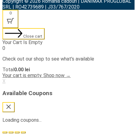
Copyright © 2026 Romania cadouri | DANIMAX PROGLOBAL
SRL | RO42739689 | J33/767/2020
0
Close cart
Your Cart Is Empty
0
Check out our shop to see what's available
Cart
Total
0.00
lei
Total:
Your cart is empty. Shop now →
X
Available Coupons
Loading coupons...