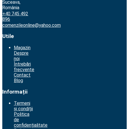
Suceava,
România
+40 745 492
896
comenzileonline@yahoo.com
Utile
Magazin
Despre
noi
Întrebări
frecvente
Contact
Blog
Informații
Termeni
și condiții
Politica
de
confidențialitate