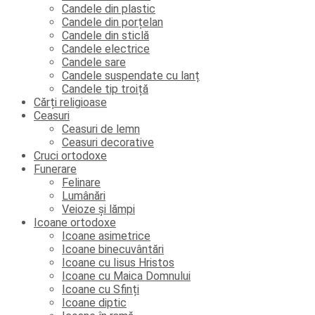
Candele din plastic
Candele din porțelan
Candele din sticlă
Candele electrice
Candele sare
Candele suspendate cu lanț
Candele tip troiță
Cărți religioase
Ceasuri
Ceasuri de lemn
Ceasuri decorative
Cruci ortodoxe
Funerare
Felinare
Lumânări
Veioze și lămpi
Icoane ortodoxe
Icoane asimetrice
Icoane binecuvântări
Icoane cu Iisus Hristos
Icoane cu Maica Domnului
Icoane cu Sfinți
Icoane diptic