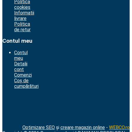
Politica
cookies
Informatii
livrare
Politica
de retur
Contul meu
Contul
meu
Detalii
cont
Comenzi
Coș de
cumpărături
Optimizare SEO
și
creare magazin online
-
WEBCO.ro