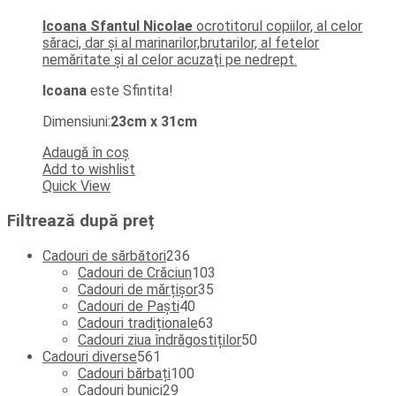
Icoana Sfantul Nicolae
ocrotitorul copiilor, al celor
săraci, dar şi al marinarilor,brutarilor, al fetelor
nemăritate şi al celor acuzaţi pe nedrept.
Icoana
este Sfintita!
Dimensiuni:
23cm x 31cm
Adaugă în coș
Add to wishlist
Quick View
Filtrează după preț
236
Cadouri de sărbători
236
de
103
Cadouri de Crăciun
103
produse
35
produse
Cadouri de mărțișor
35
40
de
Cadouri de Paști
40
de
produse
63
Cadouri tradiționale
63
produse
de
50
Cadouri ziua îndrăgostiților
50
561
produse
de
Cadouri diverse
561
de
100
produse
Cadouri bărbați
100
produse
29
de
Cadouri bunici
29