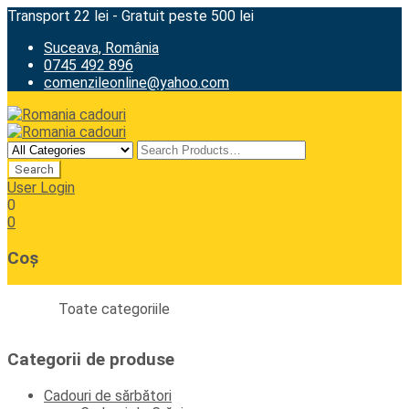
Transport 22 lei - Gratuit peste 500 lei
Suceava, România
0745 492 896
comenzileonline@yahoo.com
User Login
0
0
Coș
Toate categoriile
Categorii de produse
Cadouri de sărbători