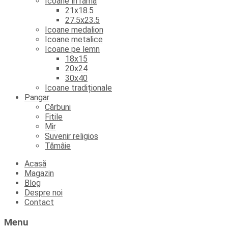
Icoane în ramă
21x18.5
27.5x23.5
Icoane medalion
Icoane metalice
Icoane pe lemn
18x15
20x24
30x40
Icoane tradiționale
Pangar
Cărbuni
Fitile
Mir
Suvenir religios
Tămâie
Skip
Acasă
to
Magazin
content
Blog
Despre noi
Contact
Menu