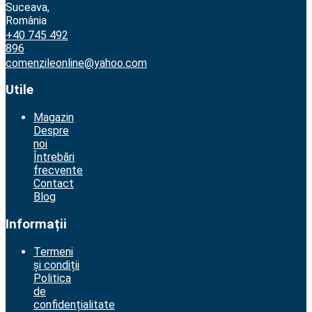
Suceava,
România
+40 745 492
896
comenzileonline@yahoo.com
Utile
Magazin
Despre
noi
Întrebări
frecvente
Contact
Blog
Informații
Termeni
și condiții
Politica
de
confidențialitate