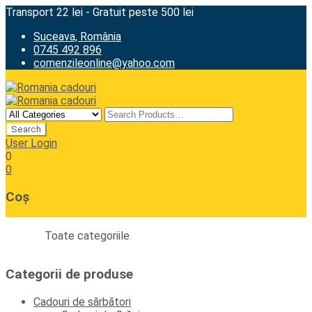
Transport 22 lei - Gratuit peste 500 lei
Suceava, România
0745 492 896
comenzileonline@yahoo.com
User Login
0
0
Coș
Toate categoriile
Categorii de produse
Cadouri de sărbători