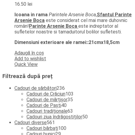
16.50
lei
Icoana in rama
Parintele Arsenie Boca
,
Sfantul Parinte
Arsenie Boca
este considerat
cel mai mare duhovnic
român!
Parinte Arsenie Boca
este
indreptator al
sufletelor noastre si tamaduitorul bolilor sufletesti.
Dimensiuni exterioare ale ramei::21cmx18,5cm
Adaugă în coș
Add to wishlist
Quick View
Filtrează după preț
236
Cadouri de sărbători
236
de
103
Cadouri de Crăciun
103
produse
35
produse
Cadouri de mărțișor
35
40
de
Cadouri de Paști
40
de
produse
63
Cadouri tradiționale
63
produse
de
50
Cadouri ziua îndrăgostiților
50
561
produse
de
Cadouri diverse
561
de
100
produse
Cadouri bărbați
100
produse
29
de
Cadouri bunici
29