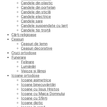
Candele din plastic
Candele din porțelan
Candele din sticlă
Candele electrice
Candele sare
Candele suspendate cu lanț
Candele tip troiță
Cărți religioase
Ceasuri
Ceasuri de lemn
Ceasuri decorative
Cruci ortodoxe
Funerare
Felinare
Lumânări
Veioze și lămpi
Icoane ortodoxe
Icoane asimetrice
Icoane binecuvântări
Icoane cu Iisus Hristos
Icoane cu Maica Domnului
Icoane cu Sfinți
Icoane diptic