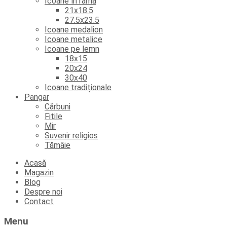
Icoane în ramă
21x18.5
27.5x23.5
Icoane medalion
Icoane metalice
Icoane pe lemn
18x15
20x24
30x40
Icoane tradiționale
Pangar
Cărbuni
Fitile
Mir
Suvenir religios
Tămâie
Skip
Acasă
to
Magazin
content
Blog
Despre noi
Contact
Menu