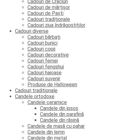
Cadouri de Crăciun
Cadouri de mărțișor
Cadouri de Paști
Cadouri tradiționale
Cadouri ziua îndrăgostiților
Cadouri diverse
Cadouri bărbați
Cadouri bunici
Cadouri copii
Cadouri decorative
Cadouri femei
Cadouri fengshui
Cadouri haioase
Cadouri suvenir
Produse de Halloween
Cadouri traditionale
Candele ortodoxe
Candele ceramice
Candele din ipsos
Candele din parafină
Candele din rășină
Candele de masă cu pahar
Candele din lemn
Candele din metal