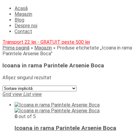
Acasă
Magazin
Blog
Despre noi
Contact
Transport 22 lei - GRATUIT peste 500 lei
Prima pagină
»
Magazin
»
Produse etichetate „Icoana in rama
Parintele Arsenie Boca”
Icoana in rama Parintele Arsenie Boca
Afișez singurul rezultat
Grid view
List view
0
out of 5
Icoana in rama Parintele Arsenie Boca