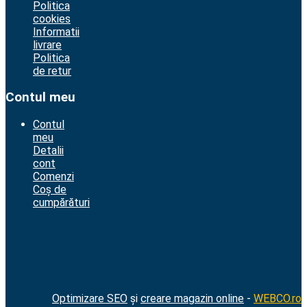
Politica
cookies
Informatii
livrare
Politica
de retur
Contul meu
Contul
meu
Detalii
cont
Comenzi
Coș de
cumpărături
Optimizare SEO
și
creare magazin online
-
WEBCO.ro