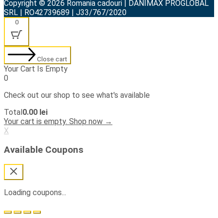
Copyright © 2026 Romania cadouri | DANIMAX PROGLOBAL
SRL | RO42739689 | J33/767/2020
0
Close cart
Your Cart Is Empty
0
Check out our shop to see what's available
Cart
Total
0.00
lei
Total:
Your cart is empty. Shop now →
X
Available Coupons
Loading coupons...