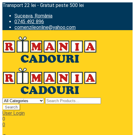
Transport 22 lei - Gratuit peste 500 lei
Suceava, România
0745 492 896
comenzileonline@yahoo.com
User Login
0
0