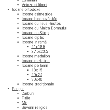
Lumânări
Veioze și lămpi
Icoane ortodoxe
Icoane asimetrice
Icoane binecuvântări
Icoane cu Iisus Hristos
Icoane cu Maica Domnului
Icoane cu Sfinți
Icoane diptic
Icoane în ramă
21x18.5
27.5x23.5
Icoane medalion
Icoane metalice
Icoane pe lemn
18x15
20x24
30x40
Icoane tradiționale
Pangar
Cărbuni
Fitile
Mir
Suvenir religios