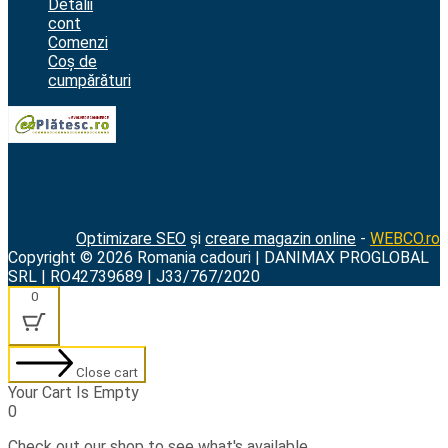
Detalii
cont
Comenzi
Coș de
cumpărături
Optimizare SEO
și
creare magazin online
-
WEBCO.ro
Copyright © 2026 Romania cadouri | DANIMAX PROGLOBAL
SRL | RO42739689 | J33/767/2020
0
Close cart
Your Cart Is Empty
0
Check out our shop to see what's available