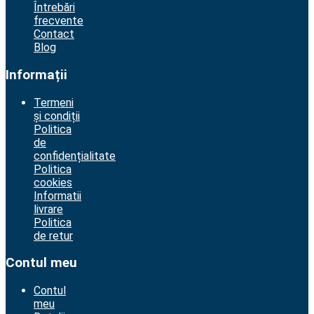
Întrebări
frecvente
Contact
Blog
Informații
Termeni
și condiții
Politica
de
confidențialitate
Politica
cookies
Informatii
livrare
Politica
de retur
Contul meu
Contul
meu