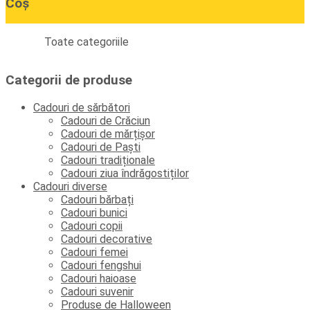
Coș
Toate categoriile
Categorii de produse
Cadouri de sărbători
Cadouri de Crăciun
Cadouri de mărțișor
Cadouri de Paști
Cadouri tradiționale
Cadouri ziua îndrăgostiților
Cadouri diverse
Cadouri bărbați
Cadouri bunici
Cadouri copii
Cadouri decorative
Cadouri femei
Cadouri fengshui
Cadouri haioase
Cadouri suvenir
Produse de Halloween