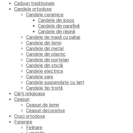
Cadouri traditionale
Candele ortodoxe
Candele ceramice
Candele din ipsos
Candele din parafină
Candele din rășină
Candele de masă cu pahar
Candele din lemn
Candele din metal
Candele din plastic
Candele din porțelan
Candele din sticlă
Candele electrice
Candele sare
Candele suspendate cu lanț
Candele tip troiță
Cărți religioase
Ceasuri
Ceasuri de lemn
Ceasuri decorative
Cruci ortodoxe
Funerare
Felinare