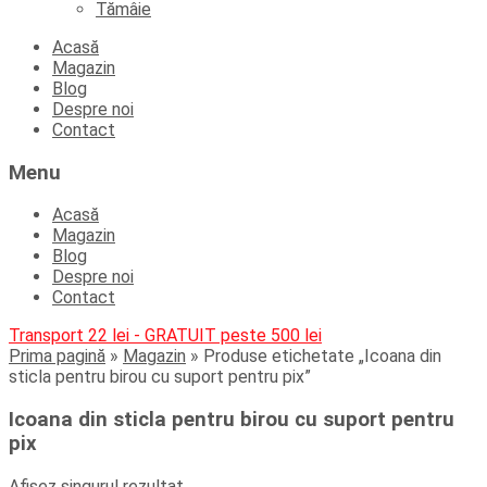
Tămâie
Skip
Acasă
to
Magazin
content
Blog
Despre noi
Contact
Menu
Acasă
Magazin
Blog
Despre noi
Contact
Transport 22 lei - GRATUIT peste 500 lei
Prima pagină
»
Magazin
»
Produse etichetate „Icoana din
sticla pentru birou cu suport pentru pix”
Icoana din sticla pentru birou cu suport pentru
pix
Afișez singurul rezultat