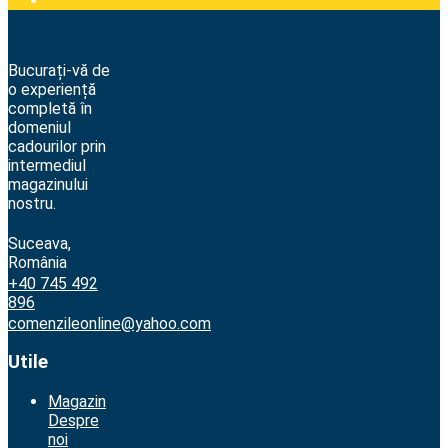
Bucurați-vă de
o experiență
completă în
domeniul
cadourilor prin
intermediul
magazinului
nostru.
Suceava,
România
+40 745 492
896
comenzileonline@yahoo.com
Utile
Magazin
Despre
noi