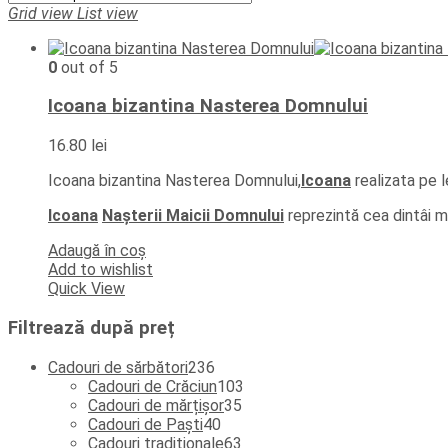
Grid view
List view
0
out of 5
Icoana bizantina Nasterea Domnului
16.80
lei
Icoana bizantina Nasterea Domnului,
Icoana
realizata pe 
Icoana
Nașterii Maicii Domnului
reprezintă cea dintâi ma
Adaugă în coș
Add to wishlist
Quick View
Filtrează după preț
236
Cadouri de sărbători
236
de
103
Cadouri de Crăciun
103
produse
35
produse
Cadouri de mărțișor
35
40
de
Cadouri de Paști
40
de
produse
63
Cadouri tradiționale
63