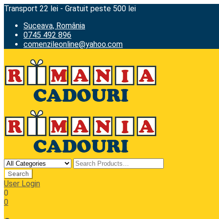
Transport 22 lei - Gratuit peste 500 lei
Suceava, România
0745 492 896
comenzileonline@yahoo.com
User Login
0
0