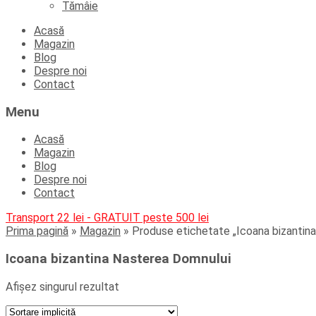
Tămâie
Skip
Acasă
to
Magazin
content
Blog
Despre noi
Contact
Menu
Acasă
Magazin
Blog
Despre noi
Contact
Transport 22 lei - GRATUIT peste 500 lei
Prima pagină
»
Magazin
»
Produse etichetate „Icoana bizantin
Icoana bizantina Nasterea Domnului
Afișez singurul rezultat