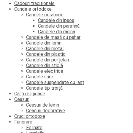
Cadouri traditionale
Candele ortodoxe
Candele ceramice
Candele din ipsos
Candele din parafină
Candele din rășină
Candele de masă cu pahar
Candele din lemn
Candele din metal
Candele din plastic
Candele din porțelan
Candele din sticlă
Candele electrice
Candele sare
Candele suspendate cu lanț
Candele tip troiță
Cărți religioase
Ceasuri
Ceasuri de lemn
Ceasuri decorative
Cruci ortodoxe
Funerare
Felinare