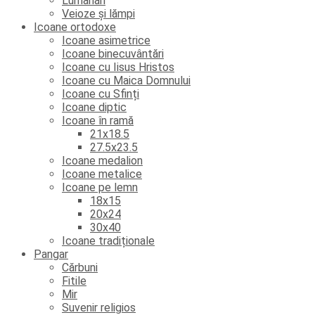
Lumânări
Veioze și lămpi
Icoane ortodoxe
Icoane asimetrice
Icoane binecuvântări
Icoane cu Iisus Hristos
Icoane cu Maica Domnului
Icoane cu Sfinți
Icoane diptic
Icoane în ramă
21x18.5
27.5x23.5
Icoane medalion
Icoane metalice
Icoane pe lemn
18x15
20x24
30x40
Icoane tradiționale
Pangar
Cărbuni
Fitile
Mir
Suvenir religios