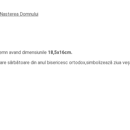
lemn avand dimensiunile
18,5x16cm.
re sărbătoare din anul bisericesc ortodox,simbolizează ziua veșnic