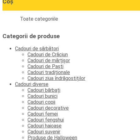
Coș
Toate categoriile
Categorii de produse
Cadouri de sărbători
Cadouri de Crăciun
Cadouri de mărțișor
Cadouri de Paști
Cadouri tradiționale
Cadouri ziua îndrăgostiților
Cadouri diverse
Cadouri bărbați
Cadouri bunici
Cadouri copii
Cadouri decorative
Cadouri femei
Cadouri fengshui
Cadouri haioase
Cadouri suvenir
Produse de Halloween