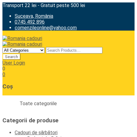
Transport 22 lei - Gratuit peste 500 lei
Suceava, România
0745 492 896
comenzileonline@yahoo.com
User Login
0
0
Coș
Toate categoriile
Categorii de produse
Cadouri de sărbători