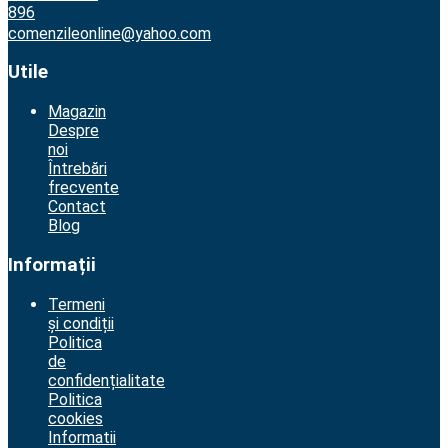
896
comenzileonline@yahoo.com
Utile
Magazin
Despre
noi
Întrebări
frecvente
Contact
Blog
Informații
Termeni
și condiții
Politica
de
confidențialitate
Politica
cookies
Informatii