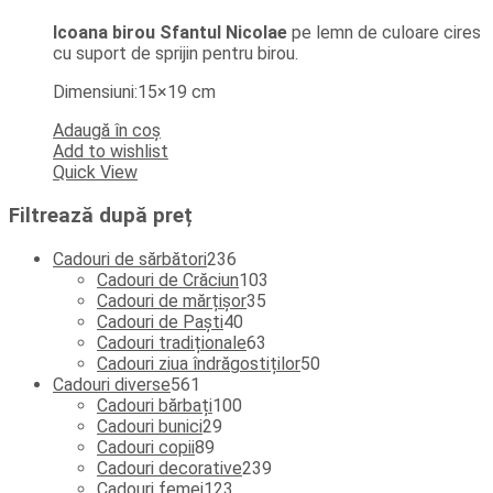
Icoana birou Sfantul Nicolae
pe lemn de culoare cires
cu suport de sprijin pentru birou.
Dimensiuni:15×19 cm
Adaugă în coș
Add to wishlist
Quick View
Filtrează după preț
236
Cadouri de sărbători
236
de
103
Cadouri de Crăciun
103
produse
35
produse
Cadouri de mărțișor
35
40
de
Cadouri de Paști
40
de
produse
63
Cadouri tradiționale
63
produse
de
50
Cadouri ziua îndrăgostiților
50
561
produse
de
Cadouri diverse
561
de
100
produse
Cadouri bărbați
100
produse
29
de
Cadouri bunici
29
89
de
produse
Cadouri copii
89
de
produse
239
Cadouri decorative
239
produse
123
de
Cadouri femei
123