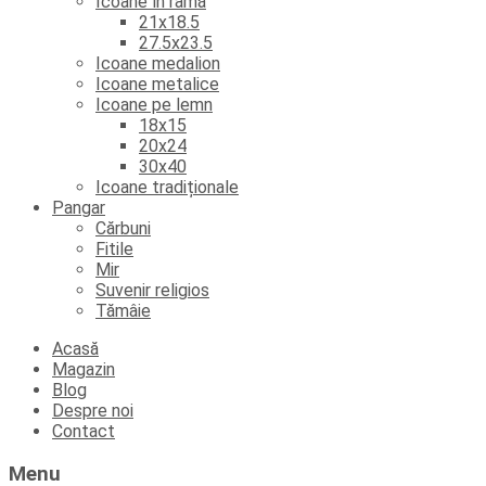
Icoane în ramă
21x18.5
27.5x23.5
Icoane medalion
Icoane metalice
Icoane pe lemn
18x15
20x24
30x40
Icoane tradiționale
Pangar
Cărbuni
Fitile
Mir
Suvenir religios
Tămâie
Skip
Acasă
to
Magazin
content
Blog
Despre noi
Contact
Menu