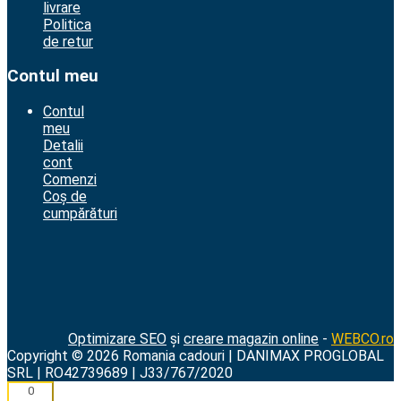
livrare
Politica
de retur
Contul meu
Contul
meu
Detalii
cont
Comenzi
Coș de
cumpărături
Optimizare SEO
și
creare magazin online
-
WEBCO.ro
Copyright © 2026 Romania cadouri | DANIMAX PROGLOBAL
SRL | RO42739689 | J33/767/2020
0