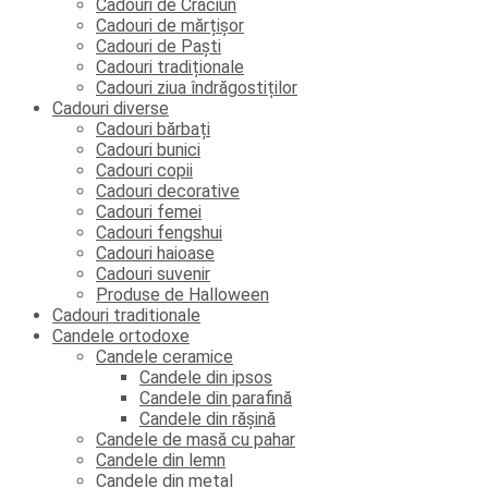
Cadouri de Crăciun
Cadouri de mărțișor
Cadouri de Paști
Cadouri tradiționale
Cadouri ziua îndrăgostiților
Cadouri diverse
Cadouri bărbați
Cadouri bunici
Cadouri copii
Cadouri decorative
Cadouri femei
Cadouri fengshui
Cadouri haioase
Cadouri suvenir
Produse de Halloween
Cadouri traditionale
Candele ortodoxe
Candele ceramice
Candele din ipsos
Candele din parafină
Candele din rășină
Candele de masă cu pahar
Candele din lemn
Candele din metal