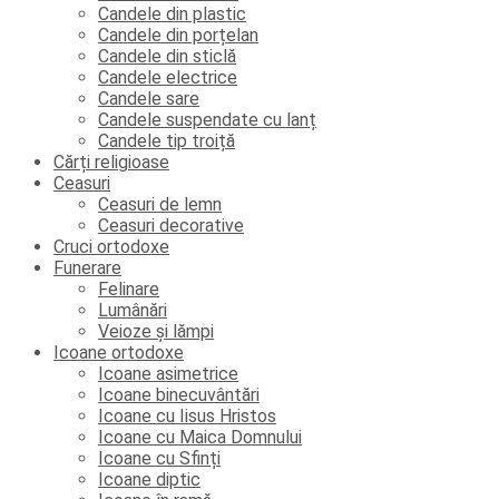
Candele din plastic
Candele din porțelan
Candele din sticlă
Candele electrice
Candele sare
Candele suspendate cu lanț
Candele tip troiță
Cărți religioase
Ceasuri
Ceasuri de lemn
Ceasuri decorative
Cruci ortodoxe
Funerare
Felinare
Lumânări
Veioze și lămpi
Icoane ortodoxe
Icoane asimetrice
Icoane binecuvântări
Icoane cu Iisus Hristos
Icoane cu Maica Domnului
Icoane cu Sfinți
Icoane diptic