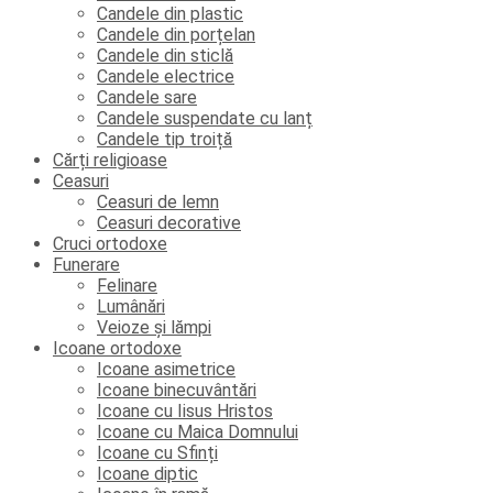
Candele din plastic
Candele din porțelan
Candele din sticlă
Candele electrice
Candele sare
Candele suspendate cu lanț
Candele tip troiță
Cărți religioase
Ceasuri
Ceasuri de lemn
Ceasuri decorative
Cruci ortodoxe
Funerare
Felinare
Lumânări
Veioze și lămpi
Icoane ortodoxe
Icoane asimetrice
Icoane binecuvântări
Icoane cu Iisus Hristos
Icoane cu Maica Domnului
Icoane cu Sfinți
Icoane diptic