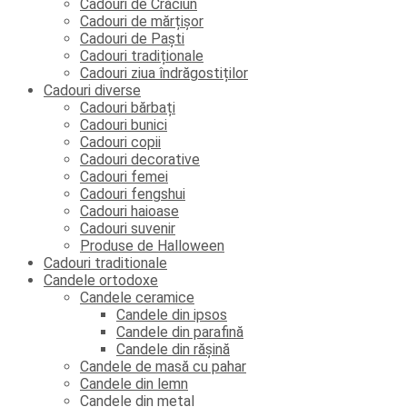
Cadouri de Crăciun
Cadouri de mărțișor
Cadouri de Paști
Cadouri tradiționale
Cadouri ziua îndrăgostiților
Cadouri diverse
Cadouri bărbați
Cadouri bunici
Cadouri copii
Cadouri decorative
Cadouri femei
Cadouri fengshui
Cadouri haioase
Cadouri suvenir
Produse de Halloween
Cadouri traditionale
Candele ortodoxe
Candele ceramice
Candele din ipsos
Candele din parafină
Candele din rășină
Candele de masă cu pahar
Candele din lemn
Candele din metal