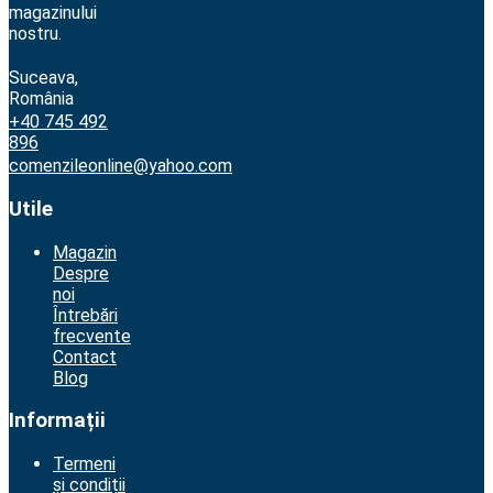
magazinului
nostru.
Suceava,
România
+40 745 492
896
comenzileonline@yahoo.com
Utile
Magazin
Despre
noi
Întrebări
frecvente
Contact
Blog
Informații
Termeni
și condiții