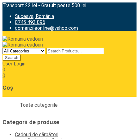
Transport 22 lei - Gratuit peste 500 lei
Suceava, România
0745 492 896
comenzileonline@yahoo.com
User Login
0
0
Coș
Toate categoriile
Categorii de produse
Cadouri de sărbători