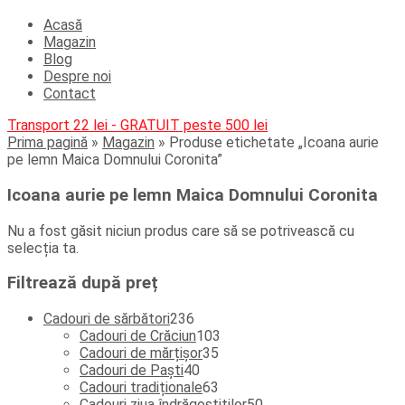
Acasă
Magazin
Blog
Despre noi
Contact
Transport 22 lei - GRATUIT peste 500 lei
Prima pagină
»
Magazin
»
Produse etichetate „Icoana aurie
pe lemn Maica Domnului Coronita”
Icoana aurie pe lemn Maica Domnului Coronita
Nu a fost găsit niciun produs care să se potrivească cu
selecția ta.
Filtrează după preț
236
Cadouri de sărbători
236
de
103
Cadouri de Crăciun
103
produse
35
produse
Cadouri de mărțișor
35
40
de
Cadouri de Paști
40
de
produse
63
Cadouri tradiționale
63
produse
de
50
Cadouri ziua îndrăgostiților
50