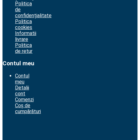
Politica
de
confidențialitate
Politica
cookies
Informatii
livrare
Politica
de retur
Contul meu
Contul
meu
Detalii
cont
Comenzi
Coș de
cumpărături