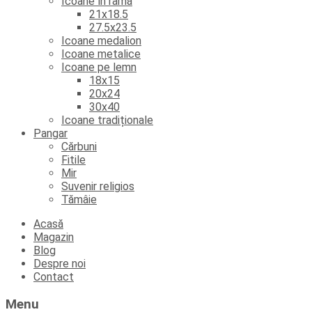
Icoane în ramă
21x18.5
27.5x23.5
Icoane medalion
Icoane metalice
Icoane pe lemn
18x15
20x24
30x40
Icoane tradiționale
Pangar
Cărbuni
Fitile
Mir
Suvenir religios
Tămâie
Skip
Acasă
to
Magazin
content
Blog
Despre noi
Contact
Menu