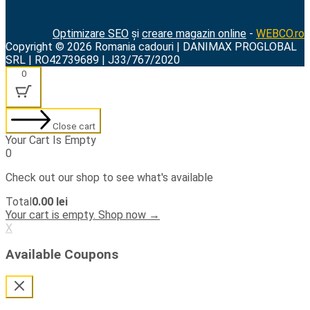
Optimizare SEO
și
creare magazin online
-
WEBCO.ro
Copyright © 2026 Romania cadouri | DANIMAX PROGLOBAL
SRL | RO42739689 | J33/767/2020
0
Close cart
Your Cart Is Empty
0
Check out our shop to see what's available
Cart
Total
0.00
lei
Total:
Your cart is empty. Shop now →
X
Available Coupons