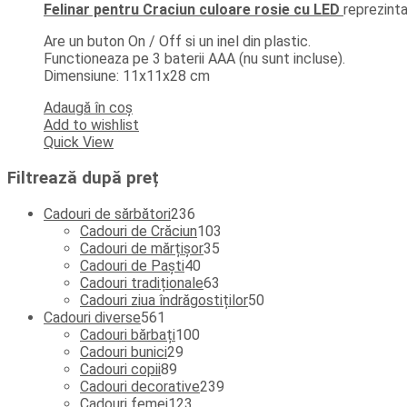
Felinar pentru Craciun culoare rosie cu LED
reprezint
Are un buton On / Off si un inel din plastic.
Functioneaza pe 3 baterii AAA (nu sunt incluse).
Dimensiune: 11x11x28 cm
Adaugă în coș
Add to wishlist
Quick View
Filtrează după preț
236
Cadouri de sărbători
236
de
103
Cadouri de Crăciun
103
produse
35
produse
Cadouri de mărțișor
35
40
de
Cadouri de Paști
40
de
produse
63
Cadouri tradiționale
63
produse
de
50
Cadouri ziua îndrăgostiților
50
561
produse
de
Cadouri diverse
561
de
100
produse
Cadouri bărbați
100
produse
29
de
Cadouri bunici
29
89
de
produse
Cadouri copii
89
de
produse
239
Cadouri decorative
239
produse
123
de
Cadouri femei
123