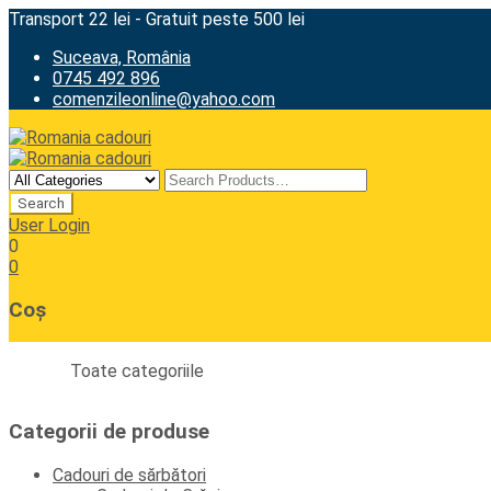
Transport 22 lei - Gratuit peste 500 lei
Suceava, România
0745 492 896
comenzileonline@yahoo.com
User Login
0
0
Coș
Toate categoriile
Categorii de produse
Cadouri de sărbători