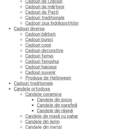
Cadouri de Crăciun
Cadouri de mărțișor
Cadouri de Paști
Cadouri tradiționale
Cadouri ziua îndrăgostiților
Cadouri diverse
Cadouri bărbați
Cadouri bunici
Cadouri copii
Cadouri decorative
Cadouri femei
Cadouri fengshui
Cadouri haioase
Cadouri suvenir
Produse de Halloween
Cadouri traditionale
Candele ortodoxe
Candele ceramice
Candele din ipsos
Candele din parafină
Candele din rășină
Candele de masă cu pahar
Candele din lemn
Candele din metal