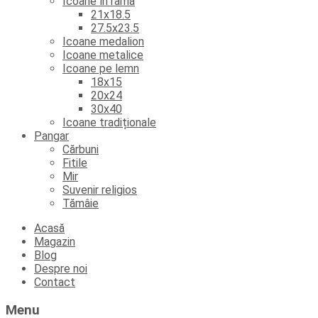
Icoane în ramă
21x18.5
27.5x23.5
Icoane medalion
Icoane metalice
Icoane pe lemn
18x15
20x24
30x40
Icoane tradiționale
Pangar
Cărbuni
Fitile
Mir
Suvenir religios
Tămâie
Skip
Acasă
to
Magazin
content
Blog
Despre noi
Contact
Menu