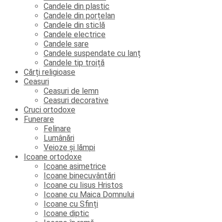
Candele din plastic
Candele din porțelan
Candele din sticlă
Candele electrice
Candele sare
Candele suspendate cu lanț
Candele tip troiță
Cărți religioase
Ceasuri
Ceasuri de lemn
Ceasuri decorative
Cruci ortodoxe
Funerare
Felinare
Lumânări
Veioze și lămpi
Icoane ortodoxe
Icoane asimetrice
Icoane binecuvântări
Icoane cu Iisus Hristos
Icoane cu Maica Domnului
Icoane cu Sfinți
Icoane diptic