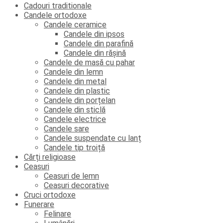
Cadouri traditionale
Candele ortodoxe
Candele ceramice
Candele din ipsos
Candele din parafină
Candele din rășină
Candele de masă cu pahar
Candele din lemn
Candele din metal
Candele din plastic
Candele din porțelan
Candele din sticlă
Candele electrice
Candele sare
Candele suspendate cu lanț
Candele tip troiță
Cărți religioase
Ceasuri
Ceasuri de lemn
Ceasuri decorative
Cruci ortodoxe
Funerare
Felinare