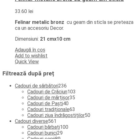
33.60
lei
Felinar metalic bronz
cu geam din sticla se preteaza
ca un accesoriu Decor.
Dimensiuni:
21 cmx10 cm
Adaugă în coș
Add to wishlist
Quick View
Filtrează după preț
236
Cadouri de sărbători
236
de
103
Cadouri de Crăciun
103
produse
35
produse
Cadouri de mărțișor
35
40
de
Cadouri de Paști
40
de
produse
63
Cadouri tradiționale
63
produse
de
50
Cadouri ziua îndrăgostiților
50
561
produse
de
Cadouri diverse
561
de
100
produse
Cadouri bărbați
100
produse
29
de
Cadouri bunici
29
89
de
produse
Cadouri copii
89