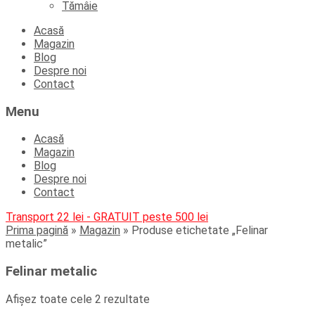
Tămâie
Skip
Acasă
to
Magazin
content
Blog
Despre noi
Contact
Menu
Acasă
Magazin
Blog
Despre noi
Contact
Transport 22 lei - GRATUIT peste 500 lei
Prima pagină
»
Magazin
»
Produse etichetate „Felinar
metalic”
Felinar metalic
Afișez toate cele 2 rezultate