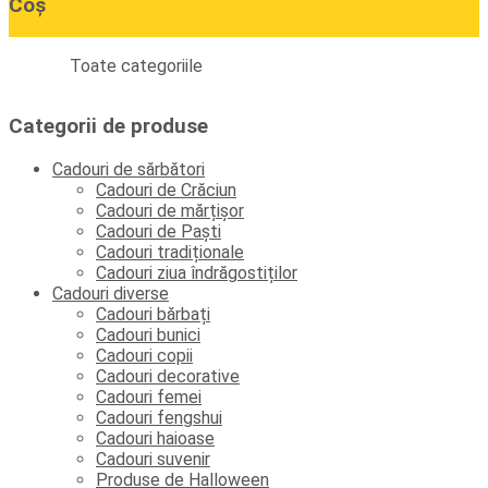
Coș
Toate categoriile
Categorii de produse
Cadouri de sărbători
Cadouri de Crăciun
Cadouri de mărțișor
Cadouri de Paști
Cadouri tradiționale
Cadouri ziua îndrăgostiților
Cadouri diverse
Cadouri bărbați
Cadouri bunici
Cadouri copii
Cadouri decorative
Cadouri femei
Cadouri fengshui
Cadouri haioase
Cadouri suvenir
Produse de Halloween