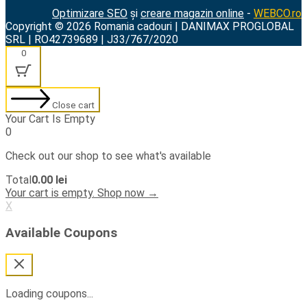
Optimizare SEO
și
creare magazin online
-
WEBCO.ro
Copyright © 2026 Romania cadouri | DANIMAX PROGLOBAL
SRL | RO42739689 | J33/767/2020
0
Close cart
Your Cart Is Empty
0
Check out our shop to see what's available
Cart
Total
0.00
lei
Total:
Your cart is empty. Shop now →
X
Available Coupons
Loading coupons...