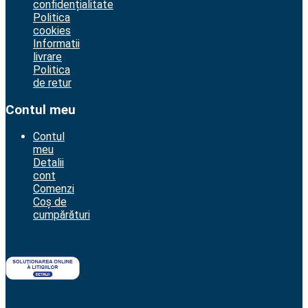
confidențialitate
Politica
cookies
Informatii
livrare
Politica
de retur
Contul meu
Contul
meu
Detalii
cont
Comenzi
Coș de
cumpărături