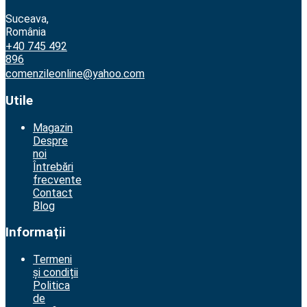
Suceava,
România
+40 745 492
896
comenzileonline@yahoo.com
Utile
Magazin
Despre
noi
Întrebări
frecvente
Contact
Blog
Informații
Termeni
și condiții
Politica
de