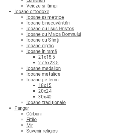
Lumânări
Veioze și lămpi
Icoane ortodoxe
Icoane asimetrice
Icoane binecuvântări
Icoane cu Iisus Hristos
Icoane cu Maica Domnului
Icoane cu Sfinți
Icoane diptic
Icoane în ramă
21x18.5
27.5x23.5
Icoane medalion
Icoane metalice
Icoane pe lemn
18x15
20x24
30x40
Icoane tradiționale
Pangar
Cărbuni
Fitile
Mir
Suvenir religios