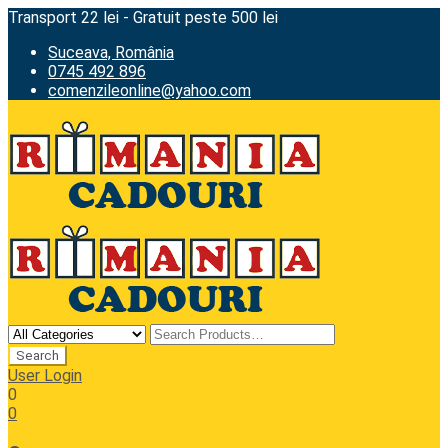
Transport 22 lei - Gratuit peste 500 lei
Suceava, România
0745 492 896
comenzileonline@yahoo.com
User Login
0
0