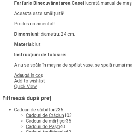
Farfurie Binecuvânatarea Casei
lucrată manual de mește
Aceasta este smălțuită!
Produs ornamental!
Dimensiuni:
diametru: 24 cm.
Material:
lut
Instrucțiuni de folosire:
A nu se spăla în mașina de spălat vase, se spală numai ma
Adaugă în coș
Add to wishlist
Quick View
Filtrează după preț
236
Cadouri de sărbători
236
de
103
Cadouri de Crăciun
103
produse
35
produse
Cadouri de mărțișor
35
40
de
Cadouri de Paști
40
de
produse
63