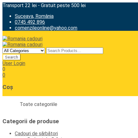
Transport 22 lei - Gratuit peste 500 lei
Suceava, România
0745 492 896
comenzileonline@yahoo.com
User Login
0
0
Coș
Toate categoriile
Categorii de produse
Cadouri de sărbători