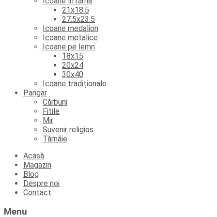
Icoane în ramă
21x18.5
27.5x23.5
Icoane medalion
Icoane metalice
Icoane pe lemn
18x15
20x24
30x40
Icoane tradiționale
Pangar
Cărbuni
Fitile
Mir
Suvenir religios
Tămâie
Skip
Acasă
to
Magazin
content
Blog
Despre noi
Contact
Menu