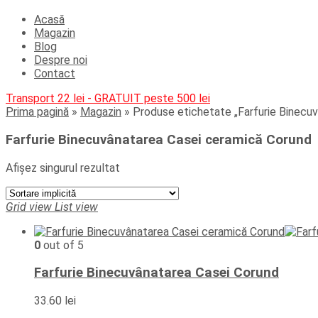
Acasă
Magazin
Blog
Despre noi
Contact
Transport 22 lei - GRATUIT peste 500 lei
Prima pagină
»
Magazin
»
Produse etichetate „Farfurie Binecu
Farfurie Binecuvânatarea Casei ceramică Corund
Afișez singurul rezultat
Grid view
List view
0
out of 5
Farfurie Binecuvânatarea Casei Corund
33.60
lei