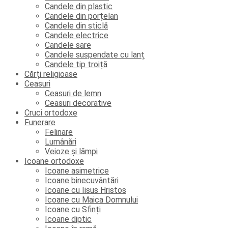
Candele din plastic
Candele din porțelan
Candele din sticlă
Candele electrice
Candele sare
Candele suspendate cu lanț
Candele tip troiță
Cărți religioase
Ceasuri
Ceasuri de lemn
Ceasuri decorative
Cruci ortodoxe
Funerare
Felinare
Lumânări
Veioze și lămpi
Icoane ortodoxe
Icoane asimetrice
Icoane binecuvântări
Icoane cu Iisus Hristos
Icoane cu Maica Domnului
Icoane cu Sfinți
Icoane diptic