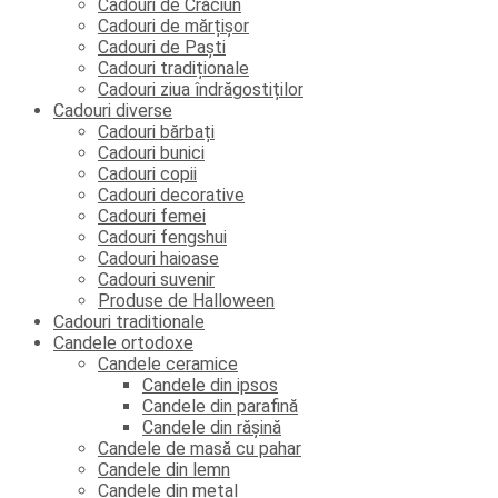
Cadouri de Crăciun
Cadouri de mărțișor
Cadouri de Paști
Cadouri tradiționale
Cadouri ziua îndrăgostiților
Cadouri diverse
Cadouri bărbați
Cadouri bunici
Cadouri copii
Cadouri decorative
Cadouri femei
Cadouri fengshui
Cadouri haioase
Cadouri suvenir
Produse de Halloween
Cadouri traditionale
Candele ortodoxe
Candele ceramice
Candele din ipsos
Candele din parafină
Candele din rășină
Candele de masă cu pahar
Candele din lemn
Candele din metal