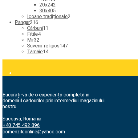
produse
2
produse
20x24
2
produse
5
30x40
5
produse
2
Icoane tradiționale
2
216
produse
Pangar
216
produse
11
Cărbuni
11
4
produse
Fitile
4
32
produse
Mir
32
de
147
Suvenir religios
147
produse
14
de
Tămâie
14
produse
produse
Bucurați-vă de o experiență completă în
domeniul cadourilor prin intermediul magazinului
nostru.
Suceava, România
+40 745 492 896
comenzileonline@yahoo.com