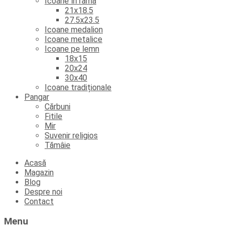
Icoane în ramă
21x18.5
27.5x23.5
Icoane medalion
Icoane metalice
Icoane pe lemn
18x15
20x24
30x40
Icoane tradiționale
Pangar
Cărbuni
Fitile
Mir
Suvenir religios
Tămâie
Skip
Acasă
to
Magazin
content
Blog
Despre noi
Contact
Menu