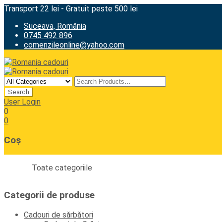
Transport 22 lei - Gratuit peste 500 lei
Suceava, România
0745 492 896
comenzileonline@yahoo.com
User Login
0
0
Coș
Toate categoriile
Categorii de produse
Cadouri de sărbători