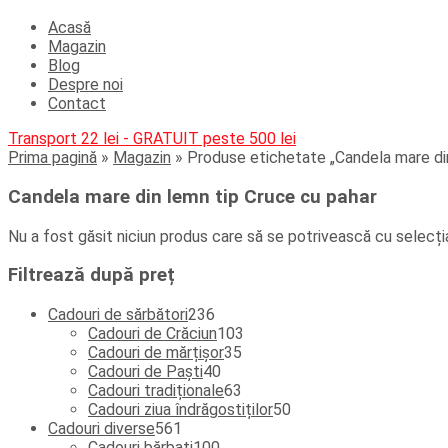
Acasă
Magazin
Blog
Despre noi
Contact
Transport 22 lei - GRATUIT peste 500 lei
Prima pagină
»
Magazin
»
Produse etichetate „Candela mare din
Candela mare din lemn tip Cruce cu pahar
Nu a fost găsit niciun produs care să se potrivească cu selecția
Filtrează după preț
236
Cadouri de sărbători
236
de
103
Cadouri de Crăciun
103
produse
35
produse
Cadouri de mărțișor
35
40
de
Cadouri de Paști
40
de
produse
63
Cadouri tradiționale
63
produse
de
50
Cadouri ziua îndrăgostiților
50
561
produse
de
Cadouri diverse
561
de
100
produse
Cadouri bărbați
100