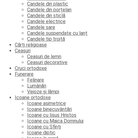
Candele din plastic
Candele din porțelan
Candele din sticlă
Candele electrice
Candele sare
Candele suspendate cu lanț
Candele tip troiță
Cărți religioase
Ceasuri
Ceasuri de lemn
Ceasuri decorative
Cruci ortodoxe
Funerare
Felinare
Lumânări
Veioze și lămpi
Icoane ortodoxe
Icoane asimetrice
Icoane binecuvântări
Icoane cu Iisus Hristos
Icoane cu Maica Domnului
Icoane cu Sfinți
Icoane diptic