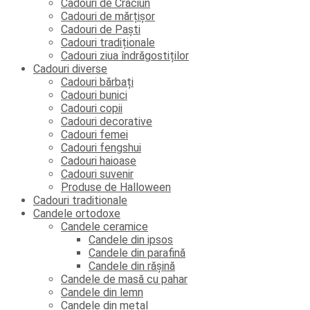
Cadouri de Crăciun
Cadouri de mărțișor
Cadouri de Paști
Cadouri tradiționale
Cadouri ziua îndrăgostiților
Cadouri diverse
Cadouri bărbați
Cadouri bunici
Cadouri copii
Cadouri decorative
Cadouri femei
Cadouri fengshui
Cadouri haioase
Cadouri suvenir
Produse de Halloween
Cadouri traditionale
Candele ortodoxe
Candele ceramice
Candele din ipsos
Candele din parafină
Candele din rășină
Candele de masă cu pahar
Candele din lemn
Candele din metal