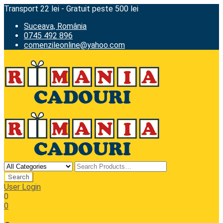
Transport 22 lei - Gratuit peste 500 lei
Suceava, România
0745 492 896
comenzileonline@yahoo.com
User Login
0
0