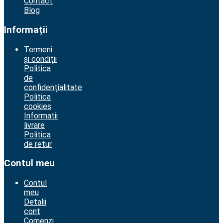
Contact
Blog
Informații
Termeni
și condiții
Politica
de
confidențialitate
Politica
cookies
Informatii
livrare
Politica
de retur
Contul meu
Contul
meu
Detalii
cont
Comenzi