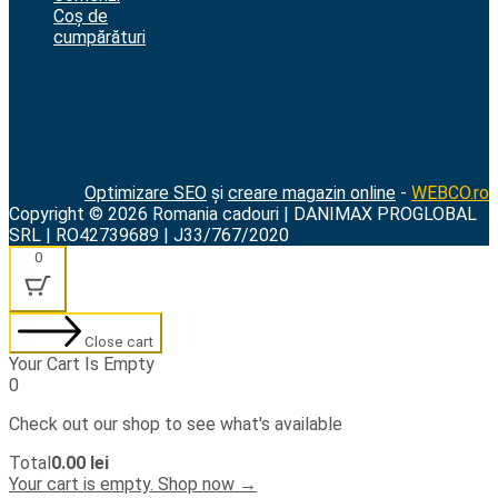
Coș de
cumpărături
Optimizare SEO
și
creare magazin online
-
WEBCO.ro
Copyright © 2026 Romania cadouri | DANIMAX PROGLOBAL
SRL | RO42739689 | J33/767/2020
0
Close cart
Your Cart Is Empty
0
Check out our shop to see what's available
Cart
Total
0.00
lei
Total:
Your cart is empty. Shop now →