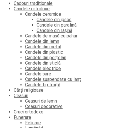
Cadouri traditionale
Candele ortodoxe
Candele ceramice
Candele din ipsos
Candele din parafină
Candele din rășină
Candele de masă cu pahar
Candele din lemn
Candele din metal
Candele din plastic
Candele din porțelan
Candele din sticlă
Candele electrice
Candele sare
Candele suspendate cu lanț
Candele tip troiță
Cărți religioase
Ceasuri
Ceasuri de lemn
Ceasuri decorative
Cruci ortodoxe
Funerare
Felinare