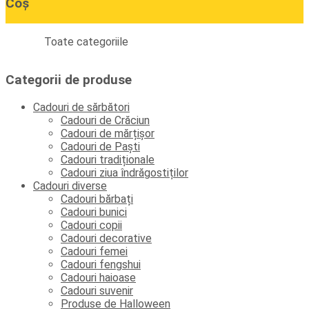
Coș
Toate categoriile
Categorii de produse
Cadouri de sărbători
Cadouri de Crăciun
Cadouri de mărțișor
Cadouri de Paști
Cadouri tradiționale
Cadouri ziua îndrăgostiților
Cadouri diverse
Cadouri bărbați
Cadouri bunici
Cadouri copii
Cadouri decorative
Cadouri femei
Cadouri fengshui
Cadouri haioase
Cadouri suvenir
Produse de Halloween