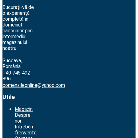
Bucurați-vă de
o experiență
completă în
domeniul
cadourilor prin
intermediul
magazinului
nostru.
Suceava,
România
+40 745 492
896
comenzileonline@yahoo.com
Utile
Magazin
Despre
noi
Întrebări
frecvente