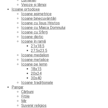
Lumânări
Veioze și lămpi
Icoane ortodoxe
Icoane asimetrice
Icoane binecuvântări
Icoane cu Iisus Hristos
Icoane cu Maica Domnului
Icoane cu Sfinți
Icoane diptic
Icoane în ramă
21x18.5
27.5x23.5
Icoane medalion
Icoane metalice
Icoane pe lemn
18x15
20x24
30x40
Icoane tradiționale
Pangar
Cărbuni
Fitile
Mir
Suvenir religios