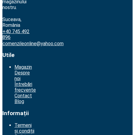
magazinului
nostru.
Suceava,
România
+40 745 492
896
comenzileonline@yahoo.com
Utile
Magazin
Despre
noi
Întrebări
frecvente
Contact
Blog
Informații
Termeni
și condiții