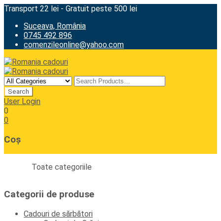
Transport 22 lei - Gratuit peste 500 lei
Suceava, România
0745 492 896
comenzileonline@yahoo.com
User Login
0
0
Coș
Toate categoriile
Categorii de produse
Cadouri de sărbători