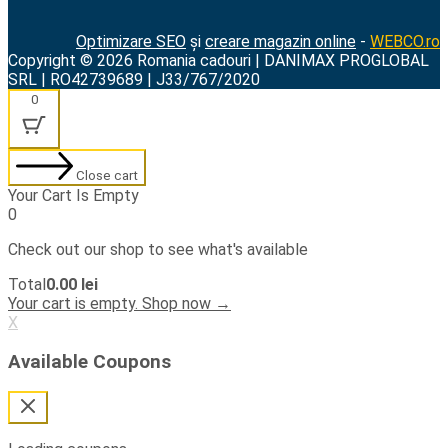
Optimizare SEO
și
creare magazin online
-
WEBCO.ro
Copyright © 2026 Romania cadouri | DANIMAX PROGLOBAL
SRL | RO42739689 | J33/767/2020
0
Close cart
Your Cart Is Empty
0
Check out our shop to see what's available
Cart
Total
0.00
lei
Total:
Your cart is empty. Shop now →
X
Available Coupons