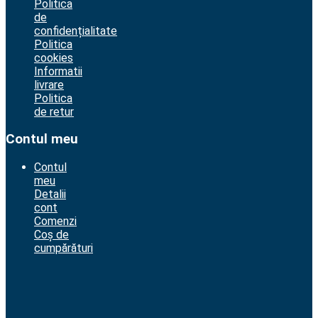
Politica
de
confidențialitate
Politica
cookies
Informatii
livrare
Politica
de retur
Contul meu
Contul
meu
Detalii
cont
Comenzi
Coș de
cumpărături