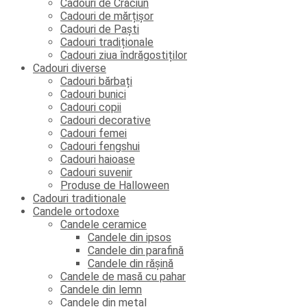
Cadouri de Crăciun
Cadouri de mărțișor
Cadouri de Paști
Cadouri tradiționale
Cadouri ziua îndrăgostiților
Cadouri diverse
Cadouri bărbați
Cadouri bunici
Cadouri copii
Cadouri decorative
Cadouri femei
Cadouri fengshui
Cadouri haioase
Cadouri suvenir
Produse de Halloween
Cadouri traditionale
Candele ortodoxe
Candele ceramice
Candele din ipsos
Candele din parafină
Candele din rășină
Candele de masă cu pahar
Candele din lemn
Candele din metal