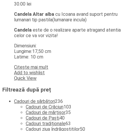
30.00
lei
Candela Altar alba
cu Icoana avand suport pentru
lumanari tip pastila(lumanare incula)
Candela
este de o realizare aparte atragand atentia
celor ce va vor vizita!
Dimensiuni:
Lungime:17,50 cm
Latime: 10 cm
Citește mai mult
Add to wishlist
Quick View
Filtrează după preț
236
Cadouri de sărbători
236
de
103
Cadouri de Crăciun
103
produse
35
produse
Cadouri de mărțișor
35
40
de
Cadouri de Paști
40
de
produse
63
Cadouri tradiționale
63
produse
de
50
Cadouri ziua îndrăgostiților
50