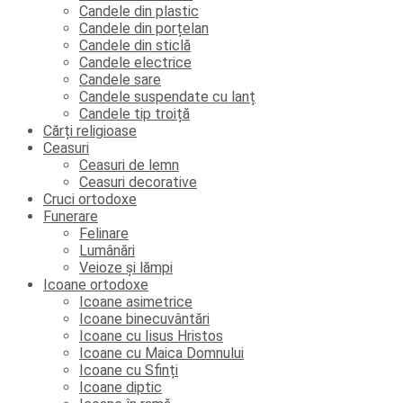
Candele din plastic
Candele din porțelan
Candele din sticlă
Candele electrice
Candele sare
Candele suspendate cu lanț
Candele tip troiță
Cărți religioase
Ceasuri
Ceasuri de lemn
Ceasuri decorative
Cruci ortodoxe
Funerare
Felinare
Lumânări
Veioze și lămpi
Icoane ortodoxe
Icoane asimetrice
Icoane binecuvântări
Icoane cu Iisus Hristos
Icoane cu Maica Domnului
Icoane cu Sfinți
Icoane diptic