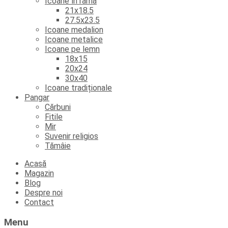
Icoane în ramă
21x18.5
27.5x23.5
Icoane medalion
Icoane metalice
Icoane pe lemn
18x15
20x24
30x40
Icoane tradiționale
Pangar
Cărbuni
Fitile
Mir
Suvenir religios
Tămâie
Skip
Acasă
to
Magazin
content
Blog
Despre noi
Contact
Menu