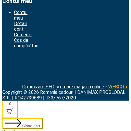
Contul meu
Contul
meu
Detalii
cont
Comenzi
Coș de
cumpărături
Optimizare SEO
și
creare magazin online
-
WEBCO.ro
Copyright © 2026 Romania cadouri | DANIMAX PROGLOBAL
SRL | RO42739689 | J33/767/2020
0
Close cart