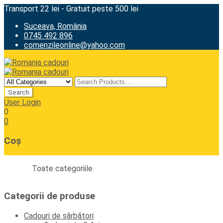
Transport 22 lei - Gratuit peste 500 lei
Suceava, România
0745 492 896
comenzileonline@yahoo.com
User Login
0
0
Coș
Toate categoriile
Categorii de produse
Cadouri de sărbători