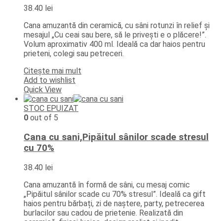
38.40
lei
Cana amuzantă din ceramică, cu sâni rotunzi în relief și
mesajul „Cu ceai sau bere, să le privești e o plăcere!”.
Volum aproximativ 400 ml. Ideală ca dar haios pentru
prieteni, colegi sau petreceri.
Citește mai mult
Add to wishlist
Quick View
STOC EPUIZAT
0
out of 5
Cana cu sani,Pipăitul sânilor scade stresul
cu 70%
38.40
lei
Cana amuzantă în formă de sâni, cu mesaj comic
„Pipăitul sânilor scade cu 70% stresul”. Ideală ca gift
haios pentru bărbați, zi de naștere, party, petrecerea
burlacilor sau cadou de prietenie. Realizată din