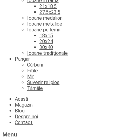
Icoane în ramă
21x18.5
27.5x23.5
Icoane medalion
Icoane metalice
Icoane pe lemn
18x15
20x24
30x40
Icoane tradiționale
Pangar
Cărbuni
Fitile
Mir
Suvenir religios
Tămâie
Skip
Acasă
to
Magazin
content
Blog
Despre noi
Contact
Menu