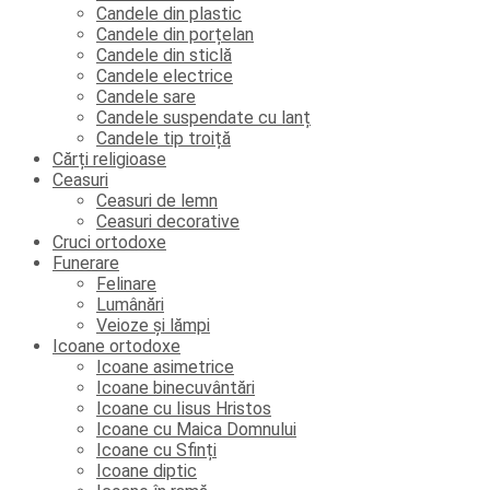
Candele din plastic
Candele din porțelan
Candele din sticlă
Candele electrice
Candele sare
Candele suspendate cu lanț
Candele tip troiță
Cărți religioase
Ceasuri
Ceasuri de lemn
Ceasuri decorative
Cruci ortodoxe
Funerare
Felinare
Lumânări
Veioze și lămpi
Icoane ortodoxe
Icoane asimetrice
Icoane binecuvântări
Icoane cu Iisus Hristos
Icoane cu Maica Domnului
Icoane cu Sfinți
Icoane diptic