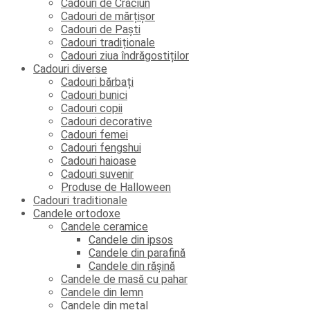
Cadouri de Crăciun
Cadouri de mărțișor
Cadouri de Paști
Cadouri tradiționale
Cadouri ziua îndrăgostiților
Cadouri diverse
Cadouri bărbați
Cadouri bunici
Cadouri copii
Cadouri decorative
Cadouri femei
Cadouri fengshui
Cadouri haioase
Cadouri suvenir
Produse de Halloween
Cadouri traditionale
Candele ortodoxe
Candele ceramice
Candele din ipsos
Candele din parafină
Candele din rășină
Candele de masă cu pahar
Candele din lemn
Candele din metal