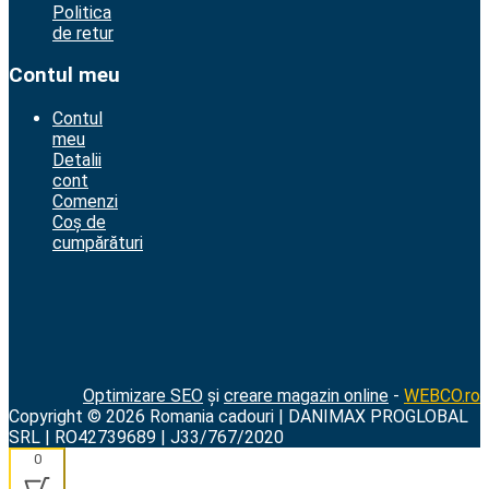
Politica
de retur
Contul meu
Contul
meu
Detalii
cont
Comenzi
Coș de
cumpărături
Optimizare SEO
și
creare magazin online
-
WEBCO.ro
Copyright © 2026 Romania cadouri | DANIMAX PROGLOBAL
SRL | RO42739689 | J33/767/2020
0