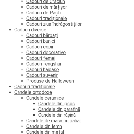
Cadouri de Crăciun
Cadouri de mărțișor
Cadouri de Paști
Cadouri tradiționale
Cadouri ziua îndrăgostiților
Cadouri diverse
Cadouri bărbați
Cadouri bunici
Cadouri copii
Cadouri decorative
Cadouri femei
Cadouri fengshui
Cadouri haioase
Cadouri suvenir
Produse de Halloween
Cadouri traditionale
Candele ortodoxe
Candele ceramice
Candele din ipsos
Candele din parafină
Candele din rășină
Candele de masă cu pahar
Candele din lemn
Candele din metal