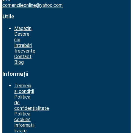
comenzileonline@yahoo.com
Utile
Magazin
Despre
noi
Întrebări
frecvente
Contact
Blog
Informații
Termeni
și condiții
Politica
de
confidențialitate
Politica
cookies
Informatii
livrare