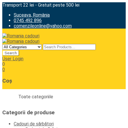
Transport 22 lei - Gratuit peste 500 lei
Suceava, România
0745 492 896
comenzileonline@yahoo.com
User Login
0
0
Coș
Toate categoriile
Categorii de produse
Cadouri de sărbători