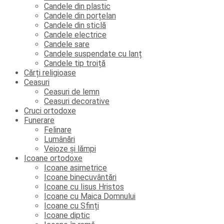
Candele din plastic
Candele din porțelan
Candele din sticlă
Candele electrice
Candele sare
Candele suspendate cu lanț
Candele tip troiță
Cărți religioase
Ceasuri
Ceasuri de lemn
Ceasuri decorative
Cruci ortodoxe
Funerare
Felinare
Lumânări
Veioze și lămpi
Icoane ortodoxe
Icoane asimetrice
Icoane binecuvântări
Icoane cu Iisus Hristos
Icoane cu Maica Domnului
Icoane cu Sfinți
Icoane diptic