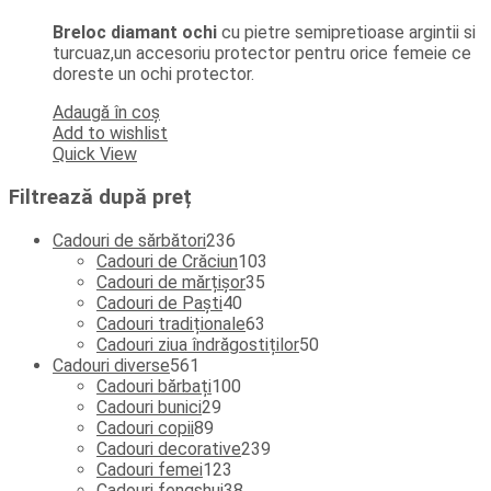
Breloc diamant ochi
cu pietre semipretioase argintii si
turcuaz,un accesoriu protector pentru orice femeie ce
doreste un ochi protector.
Adaugă în coș
Add to wishlist
Quick View
Filtrează după preț
236
Cadouri de sărbători
236
de
103
Cadouri de Crăciun
103
produse
35
produse
Cadouri de mărțișor
35
40
de
Cadouri de Paști
40
de
produse
63
Cadouri tradiționale
63
produse
de
50
Cadouri ziua îndrăgostiților
50
561
produse
de
Cadouri diverse
561
de
100
produse
Cadouri bărbați
100
produse
29
de
Cadouri bunici
29
89
de
produse
Cadouri copii
89
de
produse
239
Cadouri decorative
239
produse
123
de
Cadouri femei
123
de
38
produse
Cadouri fengshui
38