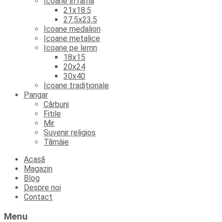
Icoane în ramă
21x18.5
27.5x23.5
Icoane medalion
Icoane metalice
Icoane pe lemn
18x15
20x24
30x40
Icoane tradiționale
Pangar
Cărbuni
Fitile
Mir
Suvenir religios
Tămâie
Skip
Acasă
to
Magazin
content
Blog
Despre noi
Contact
Menu