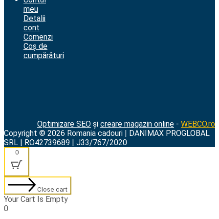
meu
Detalii
cont
Comenzi
Coș de
cumpărături
Optimizare SEO
și
creare magazin online
-
WEBCO.ro
Copyright © 2026 Romania cadouri | DANIMAX PROGLOBAL
SRL | RO42739689 | J33/767/2020
0
Close cart
Your Cart Is Empty
0