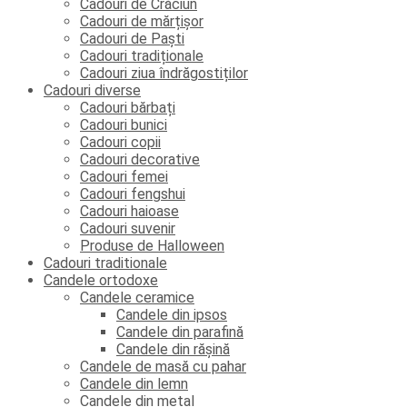
Cadouri de Crăciun
Cadouri de mărțișor
Cadouri de Paști
Cadouri tradiționale
Cadouri ziua îndrăgostiților
Cadouri diverse
Cadouri bărbați
Cadouri bunici
Cadouri copii
Cadouri decorative
Cadouri femei
Cadouri fengshui
Cadouri haioase
Cadouri suvenir
Produse de Halloween
Cadouri traditionale
Candele ortodoxe
Candele ceramice
Candele din ipsos
Candele din parafină
Candele din rășină
Candele de masă cu pahar
Candele din lemn
Candele din metal