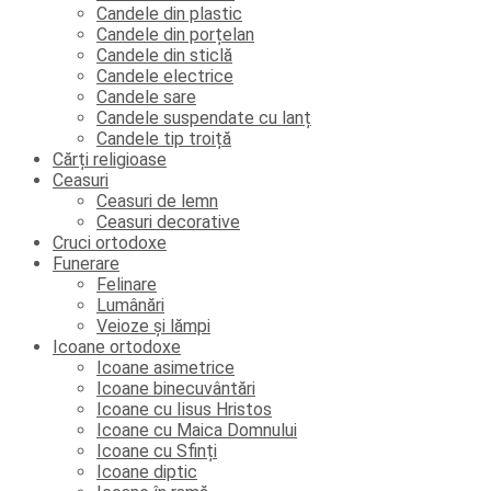
Candele din plastic
Candele din porțelan
Candele din sticlă
Candele electrice
Candele sare
Candele suspendate cu lanț
Candele tip troiță
Cărți religioase
Ceasuri
Ceasuri de lemn
Ceasuri decorative
Cruci ortodoxe
Funerare
Felinare
Lumânări
Veioze și lămpi
Icoane ortodoxe
Icoane asimetrice
Icoane binecuvântări
Icoane cu Iisus Hristos
Icoane cu Maica Domnului
Icoane cu Sfinți
Icoane diptic