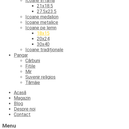
Icoane în ramă
21x18.5
27.5x23.5
Icoane medalion
Icoane metalice
Icoane pe lemn
18x15
20x24
30x40
Icoane tradiționale
Pangar
Cărbuni
Fitile
Mir
Suvenir religios
Tămâie
Skip
Acasă
to
Magazin
content
Blog
Despre noi
Contact
Menu