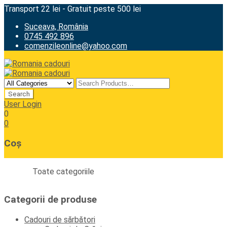
Transport 22 lei - Gratuit peste 500 lei
Suceava, România
0745 492 896
comenzileonline@yahoo.com
User Login
0
0
Coș
Toate categoriile
Categorii de produse
Cadouri de sărbători