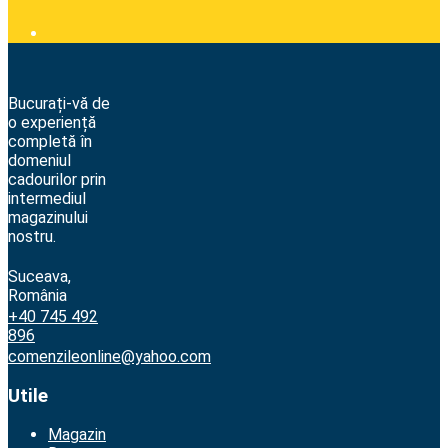
Bucurați-vă de
o experiență
completă în
domeniul
cadourilor prin
intermediul
magazinului
nostru.
Suceava,
România
+40 745 492
896
comenzileonline@yahoo.com
Utile
Magazin