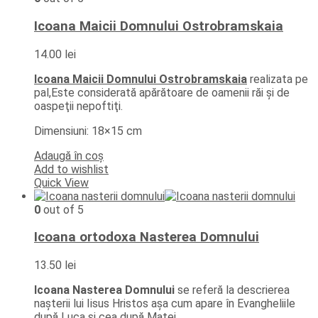
Icoana Maicii Domnului Ostrobramskaia
14.00
lei
Icoana Maicii Domnului Ostrobramskaia
realizata pe
pal,Este considerată apărătoare de oamenii răi şi de
oaspeţii nepoftiţi.
Dimensiuni: 18×15 cm
Adaugă în coș
Add to wishlist
Quick View
0
out of 5
Icoana ortodoxa Nasterea Domnului
13.50
lei
Icoana Nasterea Domnului
se referă la descrierea
nașterii lui Iisus Hristos așa cum apare în Evangheliile
după Luca și cea după Matei .