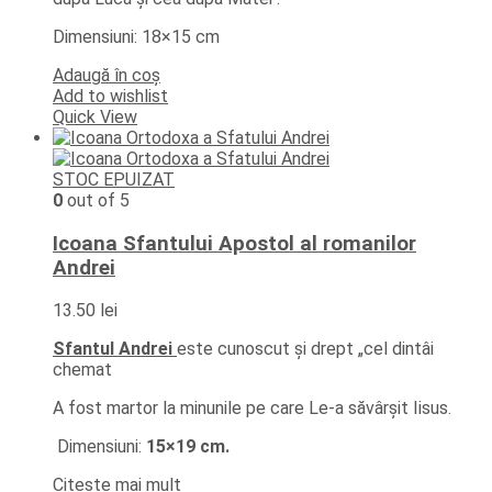
Dimensiuni: 18×15 cm
Adaugă în coș
Add to wishlist
Quick View
STOC EPUIZAT
0
out of 5
Icoana Sfantului Apostol al romanilor
Andrei
13.50
lei
Sfantul Andrei
este cunoscut și drept „cel dintâi
chemat
A fost martor la minunile pe care Le-a săvârșit Iisus.
Dimensiuni:
15×19 cm.
Citește mai mult