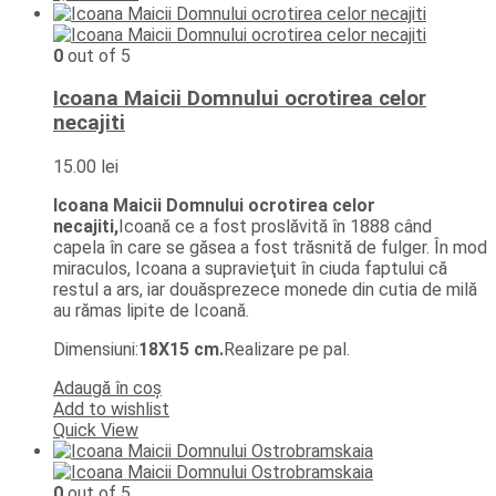
0
out of 5
Icoana Maicii Domnului ocrotirea celor
necajiti
15.00
lei
Icoana Maicii Domnului ocrotirea celor
necajiti,
Icoană ce a fost proslăvită în 1888 când
capela în care se găsea a fost trăsnită de fulger. În mod
miraculos, Icoana a supravieţuit în ciuda faptului că
restul a ars, iar douăsprezece monede din cutia de milă
au rămas lipite de Icoană.
Dimensiuni:
18X15 cm.
Realizare pe pal.
Adaugă în coș
Add to wishlist
Quick View
0
out of 5