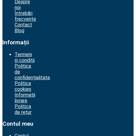
Despre
noi
Întrebări
frecvente
Contact
Blog
Informații
Termeni
și condiții
Politica
de
confidențialitate
Politica
cookies
Informatii
livrare
Politica
de retur
Contul meu
Contul