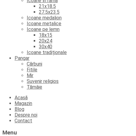
Icoane în ramă
21x18.5
27.5x23.5
Icoane medalion
Icoane metalice
Icoane pe lemn
18x15
20x24
30x40
Icoane tradiționale
Pangar
Cărbuni
Fitile
Mir
Suvenir religios
Tămâie
Skip
Acasă
to
Magazin
content
Blog
Despre noi
Contact
Menu