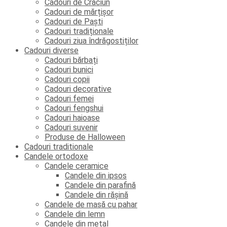
Cadouri de Crăciun
Cadouri de mărțișor
Cadouri de Paști
Cadouri tradiționale
Cadouri ziua îndrăgostiților
Cadouri diverse
Cadouri bărbați
Cadouri bunici
Cadouri copii
Cadouri decorative
Cadouri femei
Cadouri fengshui
Cadouri haioase
Cadouri suvenir
Produse de Halloween
Cadouri traditionale
Candele ortodoxe
Candele ceramice
Candele din ipsos
Candele din parafină
Candele din rășină
Candele de masă cu pahar
Candele din lemn
Candele din metal