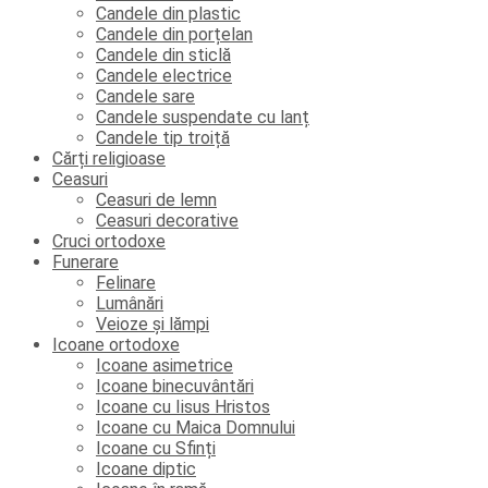
Candele din plastic
Candele din porțelan
Candele din sticlă
Candele electrice
Candele sare
Candele suspendate cu lanț
Candele tip troiță
Cărți religioase
Ceasuri
Ceasuri de lemn
Ceasuri decorative
Cruci ortodoxe
Funerare
Felinare
Lumânări
Veioze și lămpi
Icoane ortodoxe
Icoane asimetrice
Icoane binecuvântări
Icoane cu Iisus Hristos
Icoane cu Maica Domnului
Icoane cu Sfinți
Icoane diptic