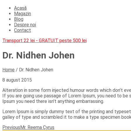
Acasă
Magazin
Blog
Despre noi
Contact
Transport 22 lei - GRATUIT peste 500 lei
Dr. Nidhen Johen
Home
/
Dr. Nidhen Johen
8 august 2015
Alteration in some form injected humour words which don’t even
If you are going use passage of Lorem Ipsum, you need to be s
Ipsum you need there isn’t anything embarrassing.
Lorem Ipsum is simply dummy text of the printing and typeset
galley of type and scrambled it to make a type specimen book. 
Post
Previous
Mr. Reema Cyrus