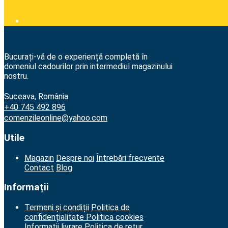
navigation
Bucurați-vă de o experiență completă în
domeniul cadourilor prin intermediul magazinului
nostru.
Suceava, România
+40 745 492 896
comenzileonline@yahoo.com
Utile
Magazin
Despre noi
Întrebări frecvente
Contact
Blog
Informații
Termeni și condiții
Politica de
confidențialitate
Politica cookies
Informatii livrare
Politica de retur