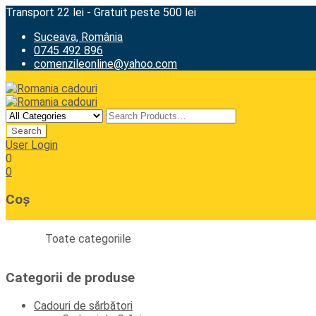
Transport 22 lei - Gratuit peste 500 lei
Suceava, România
0745 492 896
comenzileonline@yahoo.com
User Login
0
0
Coș
Toate categoriile
Categorii de produse
Cadouri de sărbători