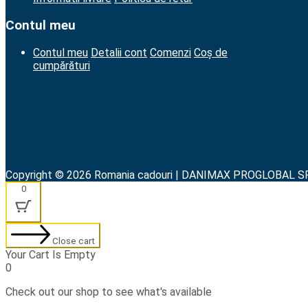
Contul meu
Contul meu
Detalii cont
Comenzi
Coș de
cumpărături
Copyright © 2026 Romania cadouri | DANIMAX PROGLOBAL S
0
Close cart
Your Cart Is Empty
0
Check out our shop to see what's available