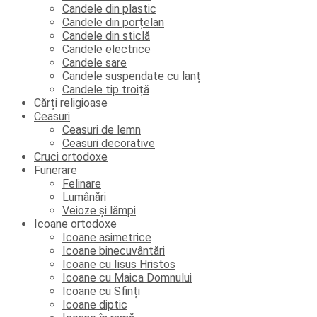
Candele din plastic
Candele din porțelan
Candele din sticlă
Candele electrice
Candele sare
Candele suspendate cu lanț
Candele tip troiță
Cărți religioase
Ceasuri
Ceasuri de lemn
Ceasuri decorative
Cruci ortodoxe
Funerare
Felinare
Lumânări
Veioze și lămpi
Icoane ortodoxe
Icoane asimetrice
Icoane binecuvântări
Icoane cu Iisus Hristos
Icoane cu Maica Domnului
Icoane cu Sfinți
Icoane diptic