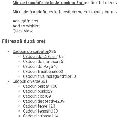
Mir de trandafir de la Jerusalem 8ml
in sticluta binecu
Mirul de trandafir
este folosit din vechi timpuri pentru 
Adaugă în coș
Add to wishlist
Quick View
Filtrează după preț
236
Cadouri de sărbători
236
de
103
Cadouri de Crăciun
103
produse
35
produse
Cadouri de mărțișor
35
40
de
Cadouri de Paști
40
de
produse
63
Cadouri tradiționale
63
produse
de
50
Cadouri ziua îndrăgostiților
50
561
produse
de
Cadouri diverse
561
de
100
produse
Cadouri bărbați
100
produse
29
de
Cadouri bunici
29
89
de
produse
Cadouri copii
89
de
produse
239
Cadouri decorative
239
produse
123
de
Cadouri femei
123
de
38
produse
Cadouri fengshui
38
produse
de
114
Cadouri haioase
114