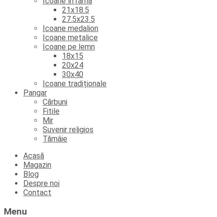
Icoane în ramă
21x18.5
27.5x23.5
Icoane medalion
Icoane metalice
Icoane pe lemn
18x15
20x24
30x40
Icoane tradiționale
Pangar
Cărbuni
Fitile
Mir
Suvenir religios
Tămâie
Skip
Acasă
to
Magazin
content
Blog
Despre noi
Contact
Menu