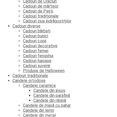
Cadouri de Crăciun
Cadouri de mărțișor
Cadouri de Paști
Cadouri tradiționale
Cadouri ziua îndrăgostiților
Cadouri diverse
Cadouri bărbați
Cadouri bunici
Cadouri copii
Cadouri decorative
Cadouri femei
Cadouri fengshui
Cadouri haioase
Cadouri suvenir
Produse de Halloween
Cadouri traditionale
Candele ortodoxe
Candele ceramice
Candele din ipsos
Candele din parafină
Candele din rășină
Candele de masă cu pahar
Candele din lemn
Candele din metal