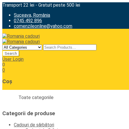
Transport 22 lei - Gratuit peste 500 lei
Suceava, România
0745 492 896
comenzileonline@yahoo.com
User Login
0
0
Coș
Toate categoriile
Categorii de produse
Cadouri de sărbători