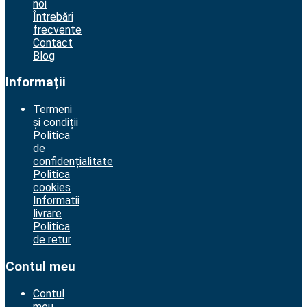
noi
Întrebări
frecvente
Contact
Blog
Informații
Termeni
și condiții
Politica
de
confidențialitate
Politica
cookies
Informatii
livrare
Politica
de retur
Contul meu
Contul
meu