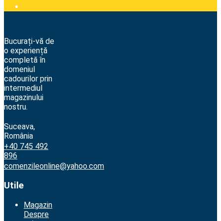
Bucurați-vă de
o experiență
completă în
domeniul
cadourilor prin
intermediul
magazinului
nostru.
Suceava,
România
+40 745 492
896
comenzileonline@yahoo.com
Utile
Magazin
Despre