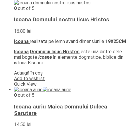
0
out of 5
Icoana Domnului nostru Iisus Hristos
16.80
lei
Icoana
realizata pe lemn avand dimensiunile
19X25CM
Icoana
Domnului Iisus Hristos
este una dintre cele
mai bogate
icoane
în elemente dogmatice, biblice din
istoria Bisericii.
Adaugă în coș
Add to wishlist
Quick View
0
out of 5
Icoana auriu Maica Domnului Dulcea
Sarutare
14.50
lei