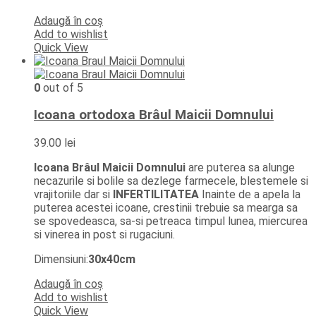
Adaugă în coș
Add to wishlist
Quick View
0
out of 5
Icoana ortodoxa Brâul Maicii Domnului
39.00
lei
Icoana Brâul Maicii Domnului
are puterea sa alunge
necazurile si bolile sa dezlege farmecele, blestemele si
vrajitoriile dar si
INFERTILITATEA
Inainte de a apela la
puterea acestei icoane, crestinii trebuie sa mearga sa
se spovedeasca, sa-si petreaca timpul lunea, miercurea
si vinerea in post si rugaciuni.
Dimensiuni:
30x40cm
Adaugă în coș
Add to wishlist
Quick View