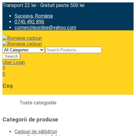
Transport 22 lei - Gratuit peste 500 lei
Suceava, România
0745 492 896
comenzileonline@yahoo.com
User Login
0
0
Coș
Toate categoriile
Categorii de produse
Cadouri de sărbători