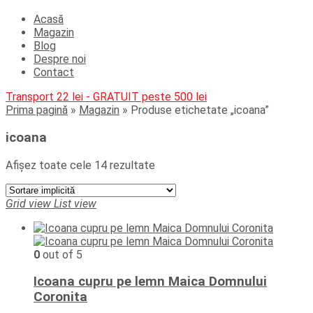
Acasă
Magazin
Blog
Despre noi
Contact
Transport 22 lei - GRATUIT peste 500 lei
Prima pagină
»
Magazin
»
Produse etichetate „icoana”
icoana
Afișez toate cele 14 rezultate
Grid view
List view
0
out of 5
Icoana cupru pe lemn Maica Domnului
Coronita