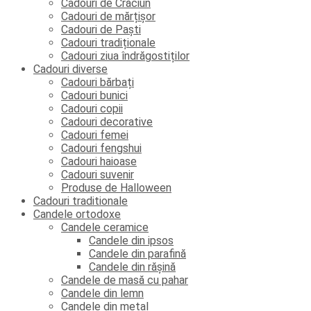
Cadouri de Crăciun
Cadouri de mărțișor
Cadouri de Paști
Cadouri tradiționale
Cadouri ziua îndrăgostiților
Cadouri diverse
Cadouri bărbați
Cadouri bunici
Cadouri copii
Cadouri decorative
Cadouri femei
Cadouri fengshui
Cadouri haioase
Cadouri suvenir
Produse de Halloween
Cadouri traditionale
Candele ortodoxe
Candele ceramice
Candele din ipsos
Candele din parafină
Candele din rășină
Candele de masă cu pahar
Candele din lemn
Candele din metal