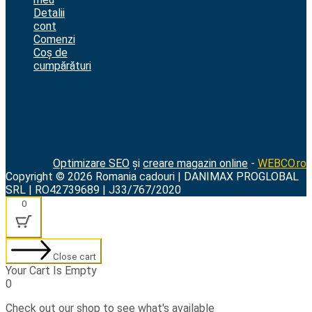
Detalii
cont
Comenzi
Coș de
cumpărături
Optimizare SEO
și
creare magazin online
-
WEBCO.ro
Copyright © 2026 Romania cadouri | DANIMAX PROGLOBAL
SRL | RO42739689 | J33/767/2020
0
Close cart
Your Cart Is Empty
0
Check out our shop to see what's available