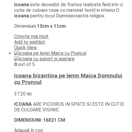
Icoana
este deosebit de frumos realizata fiind intr-o
cutie de culoare rosie cu material textil in interior.O
icoana
pentru locul Dumneavoastra religios.
Dimensiuni:
13cm x 11cm
Citește mai mult
Add to wishlist
Quick View
0
out of 5
Icoana bizantina pe lemn Maica Domnului
cu Pruncul
37.20
lei
ICOANA
ARE PICIORUS IN SPATE SI ESTE IN CUTIE
DE CULOARE VISINIE.
DIMENSIUNI: 16X21 CM
Adaugă în coș