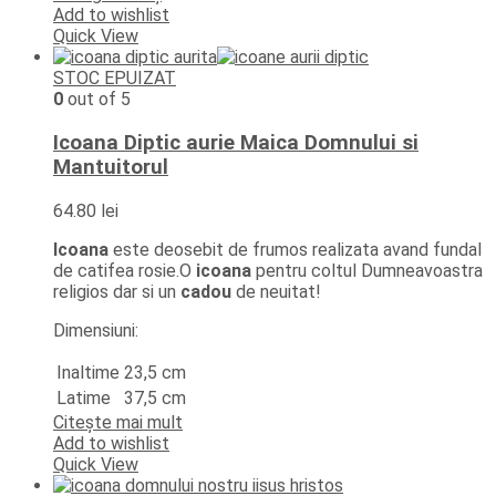
Add to wishlist
Quick View
STOC EPUIZAT
0
out of 5
Icoana Diptic aurie Maica Domnului si
Mantuitorul
64.80
lei
Icoana
este deosebit de frumos realizata avand fundal
de catifea rosie.O
icoana
pentru coltul Dumneavoastra
religios dar si un
cadou
de neuitat!
Dimensiuni:
Inaltime
23,5 cm
Latime
37,5 cm
Citește mai mult
Add to wishlist
Quick View