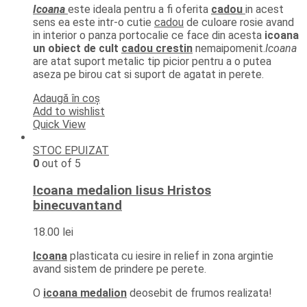
Icoana
este ideala pentru a fi oferita
cadou
in acest
sens ea este intr-o cutie
cadou
de culoare rosie avand
in interior o panza portocalie ce face din acesta
icoana
un obiect de cult
cadou crestin
nemaipomenit.
Icoana
are atat suport metalic tip picior pentru a o putea
aseza pe birou cat si suport de agatat in perete.
Adaugă în coș
Add to wishlist
Quick View
STOC EPUIZAT
0
out of 5
Icoana medalion Iisus Hristos
binecuvantand
18.00
lei
Icoana
plasticata cu iesire in relief in zona argintie
avand sistem de prindere pe perete.
O
icoana medalion
deosebit de frumos realizata!