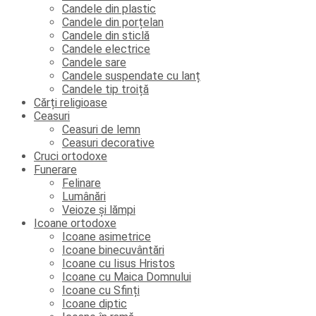
Candele din plastic
Candele din porțelan
Candele din sticlă
Candele electrice
Candele sare
Candele suspendate cu lanț
Candele tip troiță
Cărți religioase
Ceasuri
Ceasuri de lemn
Ceasuri decorative
Cruci ortodoxe
Funerare
Felinare
Lumânări
Veioze și lămpi
Icoane ortodoxe
Icoane asimetrice
Icoane binecuvântări
Icoane cu Iisus Hristos
Icoane cu Maica Domnului
Icoane cu Sfinți
Icoane diptic