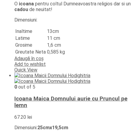
O
icoana
pentru coltul Dumneavoastra religios dar si un
cadou
de neuitat!
Dimensiuni:
Inaltime
13cm
Latime
11 cm
Grosime
1,6 cm
Greutate Neta
0,585 kg
Adaugă în coș
Add to wishlist
Quick View
0
out of 5
Icoana Maica Domnului aurie cu Pruncul pe
lemn
67.20
lei
Dimensiuni:
25cmx19,5cm