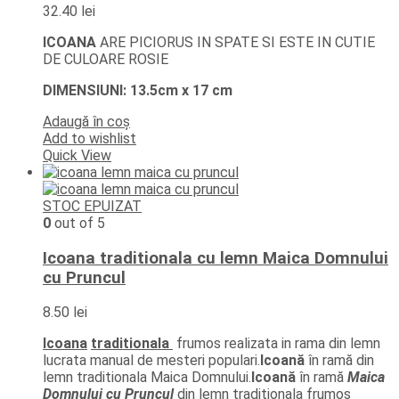
32.40
lei
ICOANA
ARE PICIORUS IN SPATE SI ESTE IN CUTIE
DE CULOARE ROSIE
DIMENSIUNI: 13.5cm x 17 cm
Adaugă în coș
Add to wishlist
Quick View
STOC EPUIZAT
0
out of 5
Icoana traditionala cu lemn Maica Domnului
cu Pruncul
8.50
lei
Icoana
traditionala
frumos realizata in rama din lemn
lucrata manual de mesteri populari.
Icoană
în ramă din
lemn traditionala Maica Domnului.
Icoană
în ramă
Maica
Domnului cu Pruncul
din lemn traditionala frumos