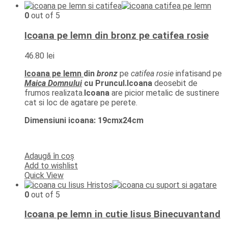
0
out of 5
Icoana pe lemn din bronz pe catifea rosie
46.80
lei
Icoana pe lemn
din
bronz
pe
catifea rosie
infatisand pe
Maica Domnului
cu Pruncul.Icoana
deosebit de
frumos realizata.
Icoana
are picior metalic de sustinere
cat si loc de agatare pe perete.
Dimensiuni icoana: 19cmx24cm
Adaugă în coș
Add to wishlist
Quick View
0
out of 5
Icoana pe lemn in cutie Iisus Binecuvantand