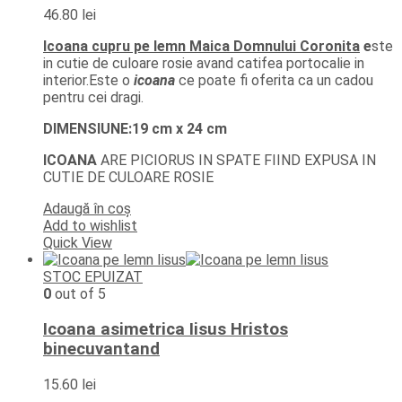
46.80
lei
Icoana cupru pe lemn Maica Domnului Coronita
e
ste
in cutie de culoare rosie avand catifea portocalie in
interior.Este o
icoana
ce poate fi oferita ca un cadou
pentru cei dragi.
DIMENSIUNE:19 cm x 24 cm
ICOANA
ARE PICIORUS IN SPATE FIIND EXPUSA IN
CUTIE DE CULOARE ROSIE
Adaugă în coș
Add to wishlist
Quick View
STOC EPUIZAT
0
out of 5
Icoana asimetrica Iisus Hristos
binecuvantand
15.60
lei