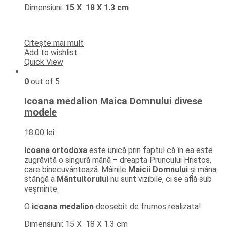
Dimensiuni:
15 X 18 X 1.3 cm
Citește mai mult
Add to wishlist
Quick View
0
out of 5
Icoana medalion Maica Domnului divese
modele
18.00
lei
Icoana ortodoxa
este unică prin faptul că în ea este
zugrăvită o singură mână ‒ dreapta Pruncului Hristos,
care binecuvântează. Mâinile
Maicii Domnului
și mâna
stângă a
Mântuitorului
nu sunt vizibile, ci se află sub
veșminte.
O
icoana medalion
deosebit de frumos realizata!
Dimensiuni: 15 X 18 X 1.3 cm