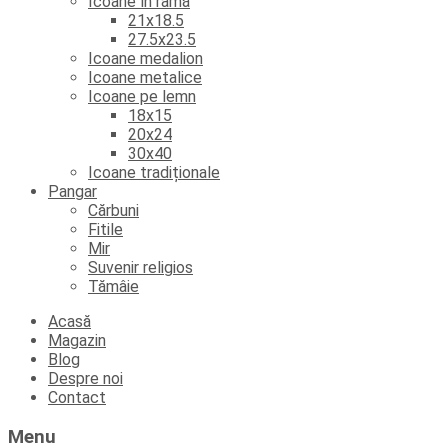
Icoane în ramă
21x18.5
27.5x23.5
Icoane medalion
Icoane metalice
Icoane pe lemn
18x15
20x24
30x40
Icoane tradiționale
Pangar
Cărbuni
Fitile
Mir
Suvenir religios
Tămâie
Skip
Acasă
to
Magazin
content
Blog
Despre noi
Contact
Menu