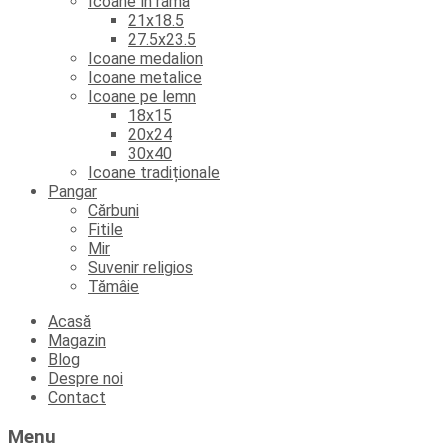
Icoane în ramă
21x18.5
27.5x23.5
Icoane medalion
Icoane metalice
Icoane pe lemn
18x15
20x24
30x40
Icoane tradiționale
Pangar
Cărbuni
Fitile
Mir
Suvenir religios
Tămâie
Skip
Acasă
to
Magazin
content
Blog
Despre noi
Contact
Menu