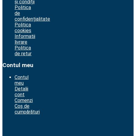
și condiții
Politica
de
confidențialitate
Politica
cookies
Informatii
livrare
Politica
de retur
Contul meu
Contul
meu
Detalii
cont
Comenzi
Coș de
cumpărături