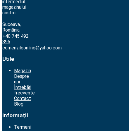
intermediul
magazinului
nostru.
Suceava,
România
+40 745 492
896
comenzileonline@yahoo.com
Utile
Magazin
Despre
noi
Întrebări
frecvente
Contact
Blog
Informații
Termeni