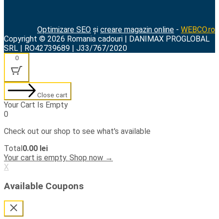
Optimizare SEO
și
creare magazin online
-
WEBCO.ro
Copyright © 2026 Romania cadouri | DANIMAX PROGLOBAL
SRL | RO42739689 | J33/767/2020
0
Close cart
Your Cart Is Empty
0
Check out our shop to see what's available
Cart
Total
0.00
lei
Total:
Your cart is empty. Shop now →
X
Available Coupons