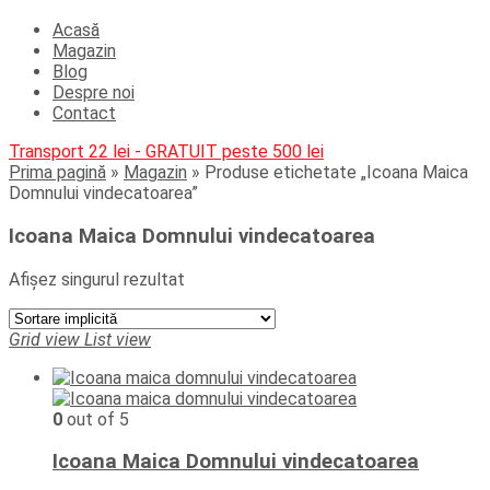
Acasă
Magazin
Blog
Despre noi
Contact
Transport 22 lei - GRATUIT peste 500 lei
Prima pagină
»
Magazin
»
Produse etichetate „Icoana Maica
Domnului vindecatoarea”
Icoana Maica Domnului vindecatoarea
Afișez singurul rezultat
Grid view
List view
0
out of 5
Icoana Maica Domnului vindecatoarea