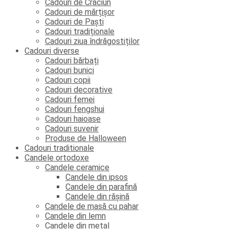
Cadouri de Crăciun
Cadouri de mărțișor
Cadouri de Paști
Cadouri tradiționale
Cadouri ziua îndrăgostiților
Cadouri diverse
Cadouri bărbați
Cadouri bunici
Cadouri copii
Cadouri decorative
Cadouri femei
Cadouri fengshui
Cadouri haioase
Cadouri suvenir
Produse de Halloween
Cadouri traditionale
Candele ortodoxe
Candele ceramice
Candele din ipsos
Candele din parafină
Candele din rășină
Candele de masă cu pahar
Candele din lemn
Candele din metal