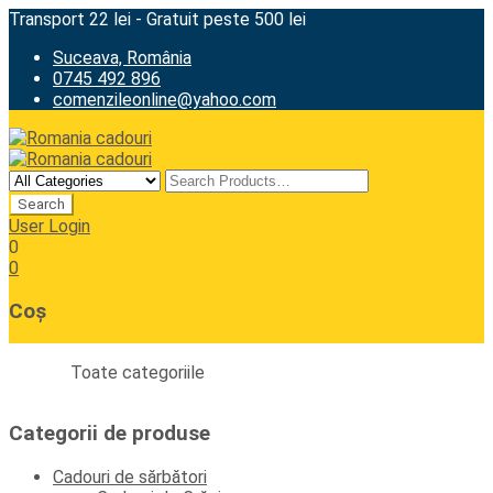
Transport 22 lei - Gratuit peste 500 lei
Suceava, România
0745 492 896
comenzileonline@yahoo.com
User Login
0
0
Coș
Toate categoriile
Categorii de produse
Cadouri de sărbători