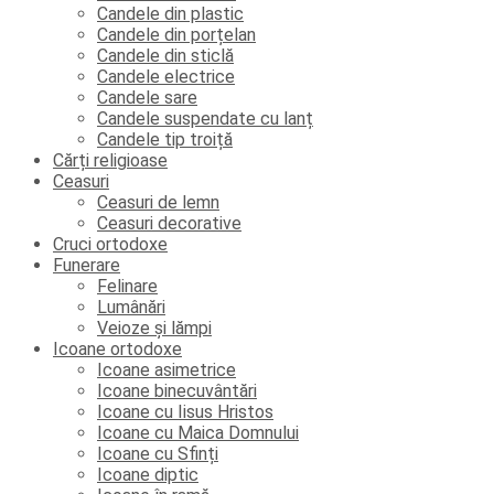
Candele din plastic
Candele din porțelan
Candele din sticlă
Candele electrice
Candele sare
Candele suspendate cu lanț
Candele tip troiță
Cărți religioase
Ceasuri
Ceasuri de lemn
Ceasuri decorative
Cruci ortodoxe
Funerare
Felinare
Lumânări
Veioze și lămpi
Icoane ortodoxe
Icoane asimetrice
Icoane binecuvântări
Icoane cu Iisus Hristos
Icoane cu Maica Domnului
Icoane cu Sfinți
Icoane diptic