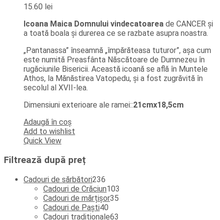
15.60
lei
Icoana Maica Domnului vindecatoarea
de CANCER și
a toată boala și durerea ce se razbate asupra noastra.
„Pantanassa” înseamnă „împărăteasa tuturor”, așa cum
este numită Preasfânta Născătoare de Dumnezeu în
rugăciunile Bisericii. Această icoană se află în Muntele
Athos, la Mănăstirea Vatopedu, și a fost zugrăvită în
secolul al XVII-lea.
Dimensiuni exterioare ale ramei::
21cmx18,5cm
Adaugă în coș
Add to wishlist
Quick View
Filtrează după preț
236
Cadouri de sărbători
236
de
103
Cadouri de Crăciun
103
produse
35
produse
Cadouri de mărțișor
35
40
de
Cadouri de Paști
40
de
produse
63
Cadouri tradiționale
63