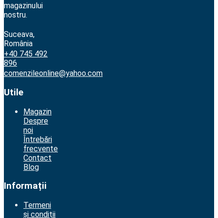
magazinului
nostru.
Suceava,
România
+40 745 492
896
comenzileonline@yahoo.com
Utile
Magazin
Despre
noi
Întrebări
frecvente
Contact
Blog
Informații
Termeni
și condiții