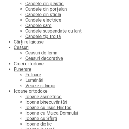
Candele din plastic
Candele din porțelan
Candele din sticlă
Candele electrice
Candele sare
Candele suspendate cu lanț
Candele tip troiță
Cărți religioase
Ceasuri
Ceasuri de lemn
Ceasuri decorative
Cruci ortodoxe
Funerare
Felinare
Lumânări
Veioze și lămpi
Icoane ortodoxe
Icoane asimetrice
Icoane binecuvântări
Icoane cu Iisus Hristos
Icoane cu Maica Domnului
Icoane cu Sfinți
Icoane diptic