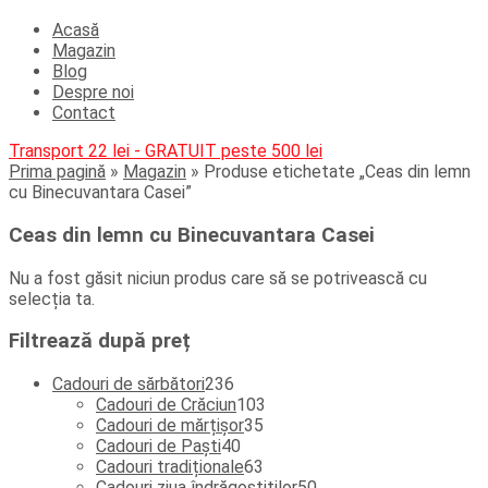
Acasă
Magazin
Blog
Despre noi
Contact
Transport 22 lei - GRATUIT peste 500 lei
Prima pagină
»
Magazin
»
Produse etichetate „Ceas din lemn
cu Binecuvantara Casei”
Ceas din lemn cu Binecuvantara Casei
Nu a fost găsit niciun produs care să se potrivească cu
selecția ta.
Filtrează după preț
236
Cadouri de sărbători
236
de
103
Cadouri de Crăciun
103
produse
35
produse
Cadouri de mărțișor
35
40
de
Cadouri de Paști
40
de
produse
63
Cadouri tradiționale
63
produse
de
50
Cadouri ziua îndrăgostiților
50