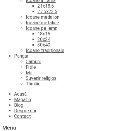
Icoane în ramă
21x18.5
27.5x23.5
Icoane medalion
Icoane metalice
Icoane pe lemn
18x15
20x24
30x40
Icoane tradiționale
Pangar
Cărbuni
Fitile
Mir
Suvenir religios
Tămâie
Skip
Acasă
to
Magazin
content
Blog
Despre noi
Contact
Menu