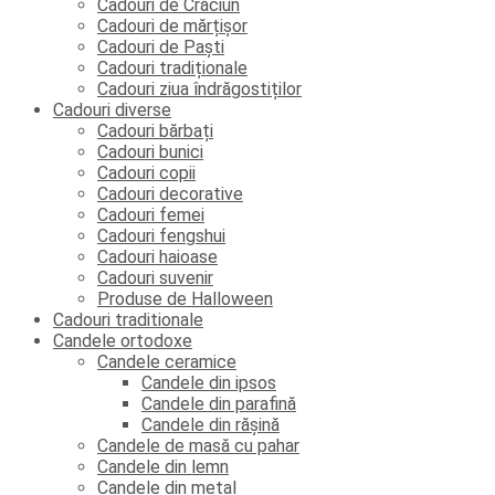
Cadouri de Crăciun
Cadouri de mărțișor
Cadouri de Paști
Cadouri tradiționale
Cadouri ziua îndrăgostiților
Cadouri diverse
Cadouri bărbați
Cadouri bunici
Cadouri copii
Cadouri decorative
Cadouri femei
Cadouri fengshui
Cadouri haioase
Cadouri suvenir
Produse de Halloween
Cadouri traditionale
Candele ortodoxe
Candele ceramice
Candele din ipsos
Candele din parafină
Candele din rășină
Candele de masă cu pahar
Candele din lemn
Candele din metal