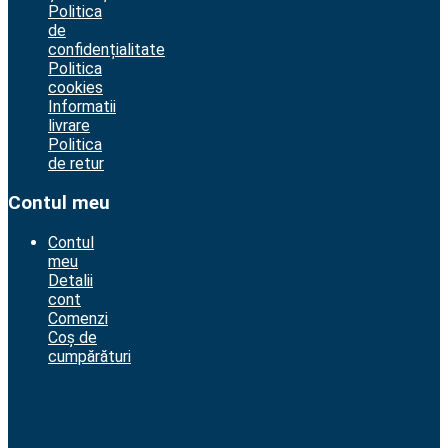
Politica
de
confidențialitate
Politica
cookies
Informatii
livrare
Politica
de retur
Contul meu
Contul
meu
Detalii
cont
Comenzi
Coș de
cumpărături