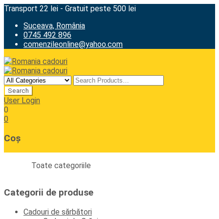
Transport 22 lei - Gratuit peste 500 lei
Suceava, România
0745 492 896
comenzileonline@yahoo.com
User Login
0
0
Coș
Toate categoriile
Categorii de produse
Cadouri de sărbători