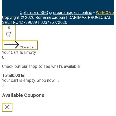
Optimizare SEO
și
creare magazin online
-
WEBCO.ro
Copyright © 2026 Romania cadouri | DANIMAX PROGLOBAL
SRL | RO42739689 | J33/767/2020
0
Close cart
Your Cart Is Empty
0
Check out our shop to see what's available
Cart
Total
0.00
lei
Total:
Your cart is empty. Shop now →
X
Available Coupons