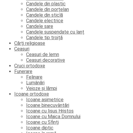
Candele din plastic
Candele din porțelan
Candele din sticlă
Candele electrice
Candele sare
Candele suspendate cu lanț
Candele tip troiță
Cărți religioase
Ceasuri
Ceasuri de lemn
Ceasuri decorative
Cruci ortodoxe
Funerare
Felinare
Lumânări
Veioze și lămpi
Icoane ortodoxe
Icoane asimetrice
Icoane binecuvântări
Icoane cu Iisus Hristos
Icoane cu Maica Domnului
Icoane cu Sfinți
Icoane diptic