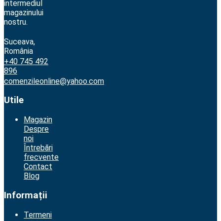
intermediul
magazinului
nostru.
Suceava,
România
+40 745 492
896
comenzileonline@yahoo.com
Utile
Magazin
Despre
noi
Întrebări
frecvente
Contact
Blog
Informații
Termeni