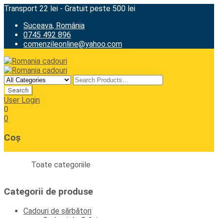
Transport 22 lei - Gratuit peste 500 lei
Suceava, România
0745 492 896
comenzileonline@yahoo.com
User Login
0
0
Coș
Toate categoriile
Categorii de produse
Cadouri de sărbători