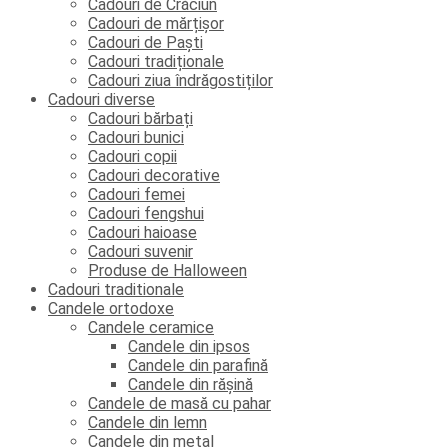
Cadouri de Crăciun
Cadouri de mărțișor
Cadouri de Paști
Cadouri tradiționale
Cadouri ziua îndrăgostiților
Cadouri diverse
Cadouri bărbați
Cadouri bunici
Cadouri copii
Cadouri decorative
Cadouri femei
Cadouri fengshui
Cadouri haioase
Cadouri suvenir
Produse de Halloween
Cadouri traditionale
Candele ortodoxe
Candele ceramice
Candele din ipsos
Candele din parafină
Candele din rășină
Candele de masă cu pahar
Candele din lemn
Candele din metal