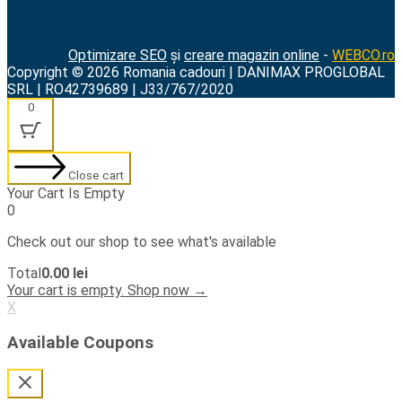
Optimizare SEO
și
creare magazin online
-
WEBCO.ro
Copyright © 2026 Romania cadouri | DANIMAX PROGLOBAL
SRL | RO42739689 | J33/767/2020
0
Close cart
Your Cart Is Empty
0
Check out our shop to see what's available
Cart
Total
0.00
lei
Total:
Your cart is empty. Shop now →
X
Available Coupons