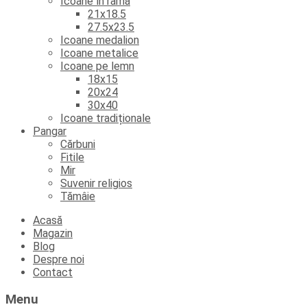
Icoane în ramă
21x18.5
27.5x23.5
Icoane medalion
Icoane metalice
Icoane pe lemn
18x15
20x24
30x40
Icoane tradiționale
Pangar
Cărbuni
Fitile
Mir
Suvenir religios
Tămâie
Skip
Acasă
to
Magazin
content
Blog
Despre noi
Contact
Menu