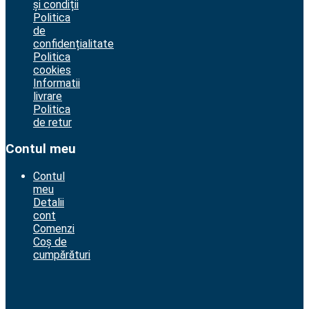
și condiții
Politica
de
confidențialitate
Politica
cookies
Informatii
livrare
Politica
de retur
Contul meu
Contul
meu
Detalii
cont
Comenzi
Coș de
cumpărături