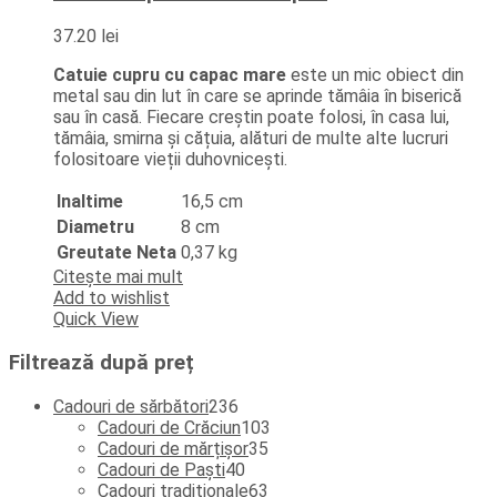
37.20
lei
Catuie cupru cu capac mare
este un mic obiect din
metal sau din lut în care se aprinde tămâia în biserică
sau în casă. Fiecare creștin poate folosi, în casa lui,
tămâia, smirna și cățuia, alături de multe alte lucruri
folositoare vieții duhovnicești.
Inaltime
16,5 cm
Diametru
8 cm
Greutate Neta
0,37 kg
Citește mai mult
Add to wishlist
Quick View
Filtrează după preț
236
Cadouri de sărbători
236
de
103
Cadouri de Crăciun
103
produse
35
produse
Cadouri de mărțișor
35
40
de
Cadouri de Paști
40
de
produse
63
Cadouri tradiționale
63