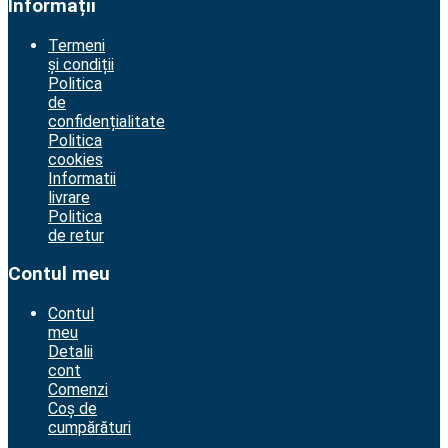
Informații
Termeni
și condiții
Politica
de
confidențialitate
Politica
cookies
Informatii
livrare
Politica
de retur
Contul meu
Contul
meu
Detalii
cont
Comenzi
Coș de
cumpărături