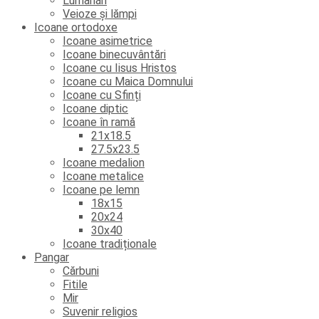
Lumânări
Veioze și lămpi
Icoane ortodoxe
Icoane asimetrice
Icoane binecuvântări
Icoane cu Iisus Hristos
Icoane cu Maica Domnului
Icoane cu Sfinți
Icoane diptic
Icoane în ramă
21x18.5
27.5x23.5
Icoane medalion
Icoane metalice
Icoane pe lemn
18x15
20x24
30x40
Icoane tradiționale
Pangar
Cărbuni
Fitile
Mir
Suvenir religios