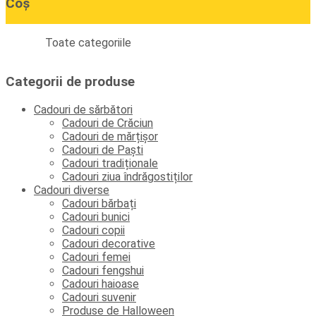
Coș
Toate categoriile
Categorii de produse
Cadouri de sărbători
Cadouri de Crăciun
Cadouri de mărțișor
Cadouri de Paști
Cadouri tradiționale
Cadouri ziua îndrăgostiților
Cadouri diverse
Cadouri bărbați
Cadouri bunici
Cadouri copii
Cadouri decorative
Cadouri femei
Cadouri fengshui
Cadouri haioase
Cadouri suvenir
Produse de Halloween