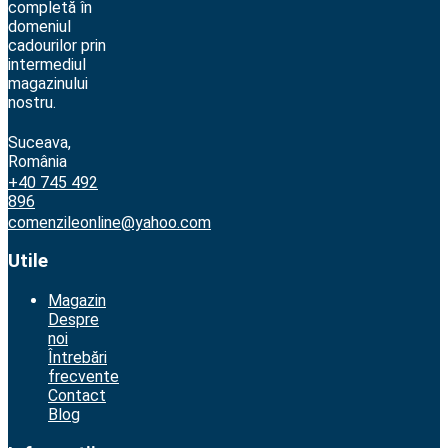
completă în
domeniul
cadourilor prin
intermediul
magazinului
nostru.
Suceava,
România
+40 745 492
896
comenzileonline@yahoo.com
Utile
Magazin
Despre
noi
Întrebări
frecvente
Contact
Blog