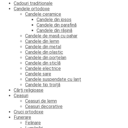
Cadouri traditionale
Candele ortodoxe
Candele ceramice
Candele din ipsos
Candele din parafină
Candele din rășină
Candele de masă cu pahar
Candele din lemn
Candele din metal
Candele din plastic
Candele din porțelan
Candele din sticlă
Candele electrice
Candele sare
Candele suspendate cu lanț
Candele tip troiță
Cărți religioase
Ceasuri
Ceasuri de lemn
Ceasuri decorative
Cruci ortodoxe
Funerare
Felinare