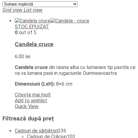
Grid view
List view
STOC EPUIZAT
0
out of 5
Candela cruce
6.00
lei
Candela cruce
din rasina alba cu lumanare tip pastila ce
va va lumana pasii in rugaciunile Dumneavoastra.
Dimensiuni (LxH):
8×6 cm
Citește mai mult
Add to wishlist
Quick View
Filtrează după preț
236
Cadouri de sărbători
236
de
103
Cadouri de Crăciun
103