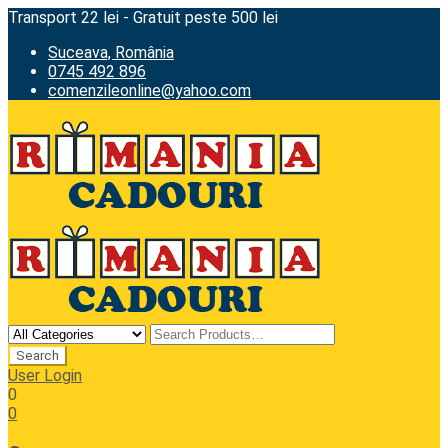
Transport 22 lei - Gratuit peste 500 lei
Suceava, România
0745 492 896
comenzileonline@yahoo.com
User Login
0
0