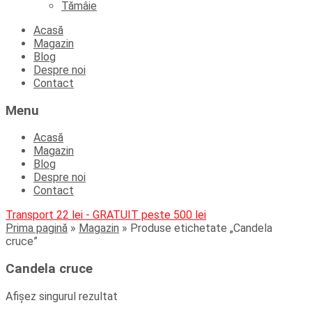
Tămâie
Skip
Acasă
to
Magazin
content
Blog
Despre noi
Contact
Menu
Acasă
Magazin
Blog
Despre noi
Contact
Transport 22 lei - GRATUIT peste 500 lei
Prima pagină
»
Magazin
»
Produse etichetate „Candela
cruce”
Candela cruce
Afișez singurul rezultat