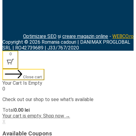
Optimizare SEO
și
creare magazin online
-
WEBCO.ro
Copyright © 2026 Romania cadouri | DANIMAX PROGLOBAL
SRL | RO42739689 | J33/767/2020
0
Close cart
Your Cart Is Empty
0
Check out our shop to see what's available
Cart
Total
0.00
lei
Total:
Your cart is empty. Shop now →
X
Available Coupons