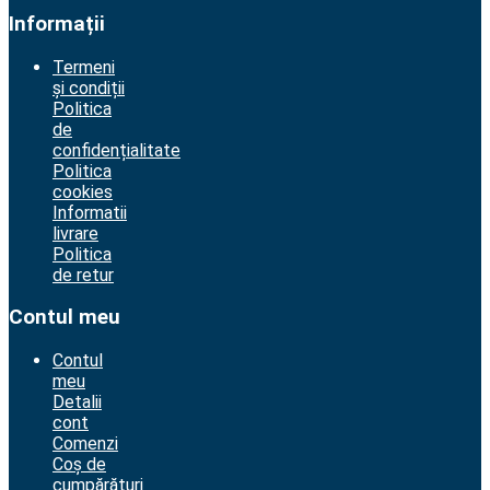
Informații
Termeni
și condiții
Politica
de
confidențialitate
Politica
cookies
Informatii
livrare
Politica
de retur
Contul meu
Contul
meu
Detalii
cont
Comenzi
Coș de
cumpărături