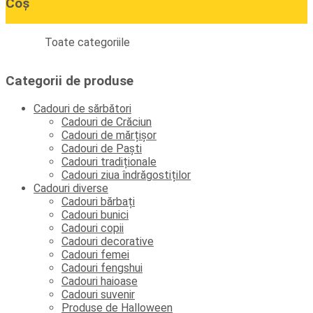
Coș
Toate categoriile
Categorii de produse
Cadouri de sărbători
Cadouri de Crăciun
Cadouri de mărțișor
Cadouri de Paști
Cadouri tradiționale
Cadouri ziua îndrăgostiților
Cadouri diverse
Cadouri bărbați
Cadouri bunici
Cadouri copii
Cadouri decorative
Cadouri femei
Cadouri fengshui
Cadouri haioase
Cadouri suvenir
Produse de Halloween