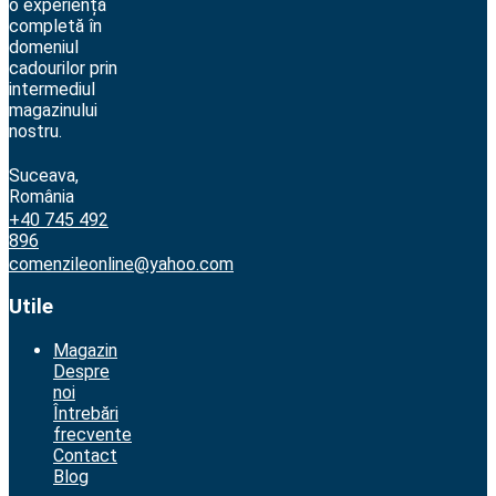
o experiență
completă în
domeniul
cadourilor prin
intermediul
magazinului
nostru.
Suceava,
România
+40 745 492
896
comenzileonline@yahoo.com
Utile
Magazin
Despre
noi
Întrebări
frecvente
Contact
Blog