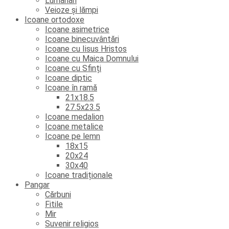
Lumânări
Veioze și lămpi
Icoane ortodoxe
Icoane asimetrice
Icoane binecuvântări
Icoane cu Iisus Hristos
Icoane cu Maica Domnului
Icoane cu Sfinți
Icoane diptic
Icoane în ramă
21x18.5
27.5x23.5
Icoane medalion
Icoane metalice
Icoane pe lemn
18x15
20x24
30x40
Icoane tradiționale
Pangar
Cărbuni
Fitile
Mir
Suvenir religios