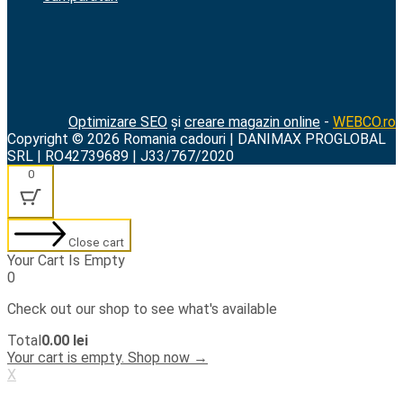
Optimizare SEO
și
creare magazin online
-
WEBCO.ro
Copyright © 2026 Romania cadouri | DANIMAX PROGLOBAL
SRL | RO42739689 | J33/767/2020
0
Close cart
Your Cart Is Empty
0
Check out our shop to see what's available
Cart
Total
0.00
lei
Total:
Your cart is empty. Shop now →
X