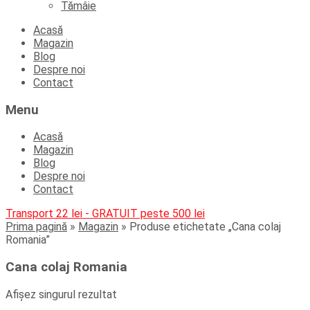
Tămâie
Skip
Acasă
to
Magazin
content
Blog
Despre noi
Contact
Menu
Acasă
Magazin
Blog
Despre noi
Contact
Transport 22 lei - GRATUIT peste 500 lei
Prima pagină
»
Magazin
»
Produse etichetate „Cana colaj
Romania”
Cana colaj Romania
Afișez singurul rezultat