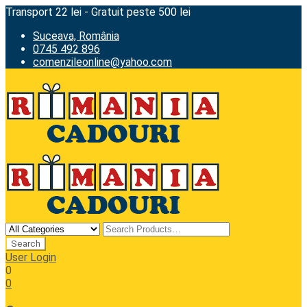
Transport 22 lei - Gratuit peste 500 lei
Suceava, România
0745 492 896
comenzileonline@yahoo.com
User Login
0
0