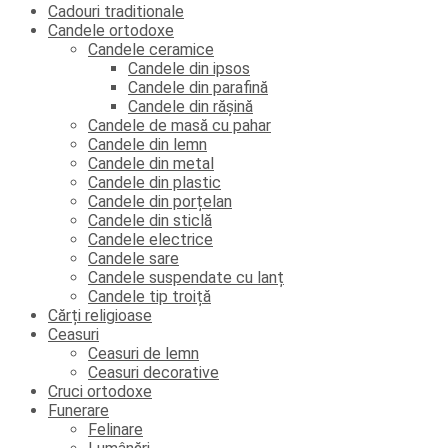
Cadouri traditionale
Candele ortodoxe
Candele ceramice
Candele din ipsos
Candele din parafină
Candele din rășină
Candele de masă cu pahar
Candele din lemn
Candele din metal
Candele din plastic
Candele din porțelan
Candele din sticlă
Candele electrice
Candele sare
Candele suspendate cu lanț
Candele tip troiță
Cărți religioase
Ceasuri
Ceasuri de lemn
Ceasuri decorative
Cruci ortodoxe
Funerare
Felinare