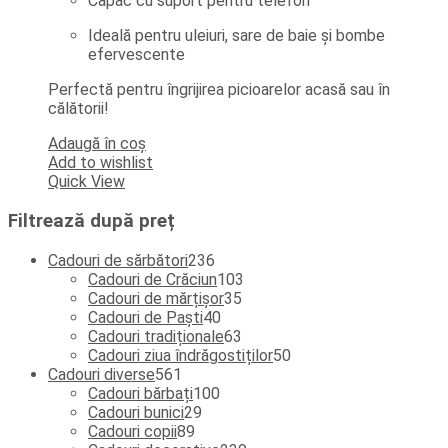
Capac cu suport pentru telefon
Ideală pentru uleiuri, sare de baie și bombe
efervescente
Perfectă pentru îngrijirea picioarelor acasă sau în
călătorii!
Adaugă în coș
Add to wishlist
Quick View
Filtrează după preț
236
Cadouri de sărbători
236
de
103
Cadouri de Crăciun
103
produse
35
produse
Cadouri de mărțișor
35
40
de
Cadouri de Paști
40
de
produse
63
Cadouri tradiționale
63
produse
de
50
Cadouri ziua îndrăgostiților
50
561
produse
de
Cadouri diverse
561
de
100
produse
Cadouri bărbați
100
produse
29
de
Cadouri bunici
29
89
de
produse
Cadouri copii
89