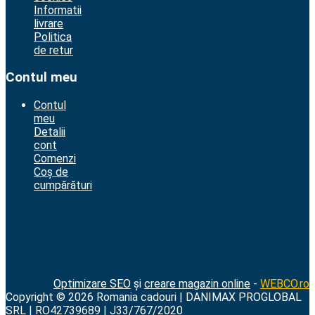
Informatii
livrare
Politica
de retur
Contul meu
Contul
meu
Detalii
cont
Comenzi
Coș de
cumpărături
Optimizare SEO
și
creare magazin online
-
WEBCO.ro
Copyright © 2026 Romania cadouri | DANIMAX PROGLOBAL
SRL | RO42739689 | J33/767/2020