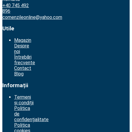
+40 745 492
896
comenzileonline@yahoo.com
Utile
Magazin
Despre
noi
Întrebări
frecvente
Contact
Blog
Informații
Termeni
și condiții
Politica
de
confidențialitate
Politica
cookies