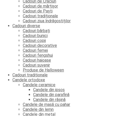
Cadouri de Crăciun
Cadouri de mărțișor
Cadouri de Paști
Cadouri tradiționale
Cadouri ziua îndrăgostiților
Cadouri diverse
Cadouri bărbați
Cadouri bunici
Cadouri copii
Cadouri decorative
Cadouri femei
Cadouri fengshui
Cadouri haioase
Cadouri suvenir
Produse de Halloween
Cadouri traditionale
Candele ortodoxe
Candele ceramice
Candele din ipsos
Candele din parafină
Candele din rășină
Candele de masă cu pahar
Candele din lemn
Candele din metal