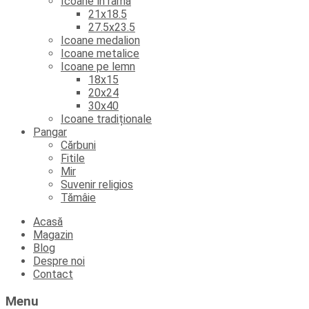
Icoane în ramă
21x18.5
27.5x23.5
Icoane medalion
Icoane metalice
Icoane pe lemn
18x15
20x24
30x40
Icoane tradiționale
Pangar
Cărbuni
Fitile
Mir
Suvenir religios
Tămâie
Skip
Acasă
to
Magazin
content
Blog
Despre noi
Contact
Menu