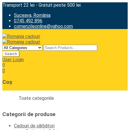
Transport 22 lei - Gratuit peste 500 lei
Suceava, România
0745 492 896
comenzileonline@yahoo.com
User Login
0
0
Coș
Toate categoriile
Categorii de produse
Cadouri de sărbători