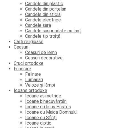
Candele din plastic
Candele din porțelan
Candele din sticlă
Candele electrice
Candele sare
Candele suspendate cu lanț
Candele tip troiță
Cărți religioase
Ceasuri
Ceasuri de lemn
Ceasuri decorative
Cruci ortodoxe
Funerare
Felinare
Lumânări
Veioze și lămpi
Icoane ortodoxe
Icoane asimetrice
Icoane binecuvântări
Icoane cu Iisus Hristos
Icoane cu Maica Domnului
Icoane cu Sfinți
Icoane diptic