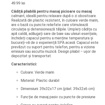
49.99
lei
Cădiță pliabilă pentru masaj picioare cu masaj
calmant, ideală pentru relaxare după o zi obositoare.
Realizată din plastic rezistent, în culoare verde marin,
are o bază cu puncte reliefate care stimulează
circulația și detensionează tălpile. Umpleți cădița cu
apă caldă, adăugați sare de baie sau uleiuri esențiale,
închideți capacul pentru a menține temperatura și
bucurați-vă de o experiență SPA acasă. Capacul este
prevăzut cu suport pentru telefon, pentru a viziona
emisiuni sau asculta muzică. Design pliabil – ușor de
depozitat și transportat.
Caracteristici:
Culoare: Verde marin
Material: Plastic durabil
Dimensiuni: 39x32x17 cm (pliat: 39x32x6 cm)
Funcție de masaj pasiv cu puncte de presiune