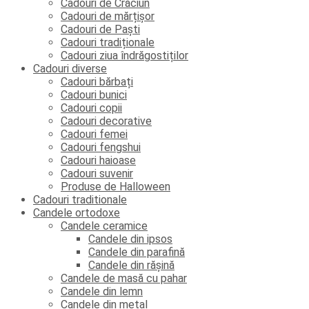
Cadouri de Crăciun
Cadouri de mărțișor
Cadouri de Paști
Cadouri tradiționale
Cadouri ziua îndrăgostiților
Cadouri diverse
Cadouri bărbați
Cadouri bunici
Cadouri copii
Cadouri decorative
Cadouri femei
Cadouri fengshui
Cadouri haioase
Cadouri suvenir
Produse de Halloween
Cadouri traditionale
Candele ortodoxe
Candele ceramice
Candele din ipsos
Candele din parafină
Candele din rășină
Candele de masă cu pahar
Candele din lemn
Candele din metal