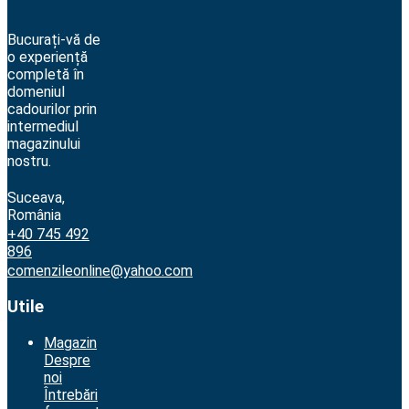
Bucurați-vă de
o experiență
completă în
domeniul
cadourilor prin
intermediul
magazinului
nostru.
Suceava,
România
+40 745 492
896
comenzileonline@yahoo.com
Utile
Magazin
Despre
noi
Întrebări