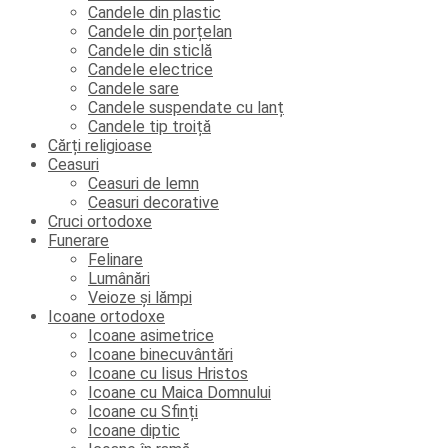
Candele din plastic
Candele din porțelan
Candele din sticlă
Candele electrice
Candele sare
Candele suspendate cu lanț
Candele tip troiță
Cărți religioase
Ceasuri
Ceasuri de lemn
Ceasuri decorative
Cruci ortodoxe
Funerare
Felinare
Lumânări
Veioze și lămpi
Icoane ortodoxe
Icoane asimetrice
Icoane binecuvântări
Icoane cu Iisus Hristos
Icoane cu Maica Domnului
Icoane cu Sfinți
Icoane diptic