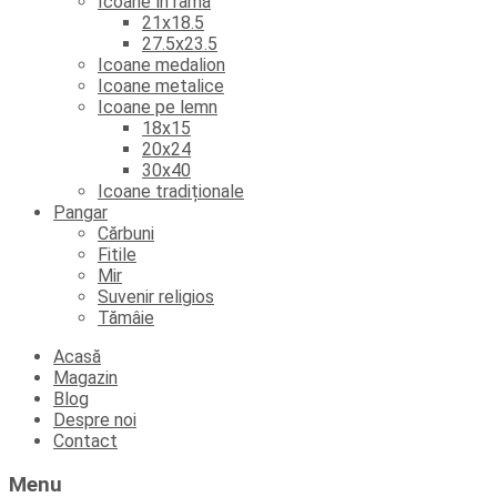
Icoane în ramă
21x18.5
27.5x23.5
Icoane medalion
Icoane metalice
Icoane pe lemn
18x15
20x24
30x40
Icoane tradiționale
Pangar
Cărbuni
Fitile
Mir
Suvenir religios
Tămâie
Skip
Acasă
to
Magazin
content
Blog
Despre noi
Contact
Menu