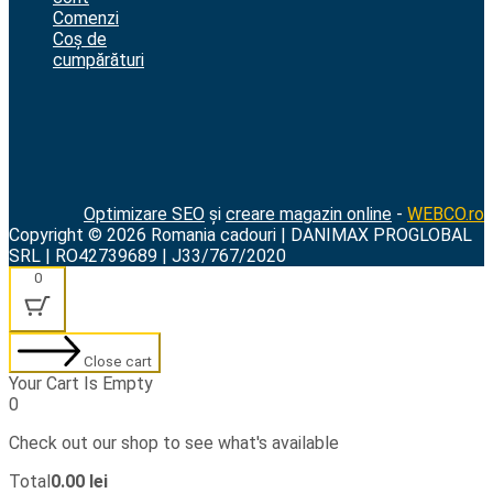
Comenzi
Coș de
cumpărături
Optimizare SEO
și
creare magazin online
-
WEBCO.ro
Copyright © 2026 Romania cadouri | DANIMAX PROGLOBAL
SRL | RO42739689 | J33/767/2020
0
Close cart
Your Cart Is Empty
0
Check out our shop to see what's available
Cart
Total
0.00
lei