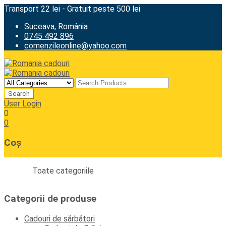
Transport 22 lei - Gratuit peste 500 lei
Suceava, România
0745 492 896
comenzileonline@yahoo.com
User Login
0
0
Coș
Toate categoriile
Categorii de produse
Cadouri de sărbători